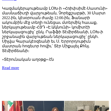
Կազմակերպութեամբ ԼՕԽ-ի «Հռիփսիմէ-Սասունի»
մասնաճիւղի վարչութեան, Չորեքշաբթի, 30 Մարտ
2022-ին, կէսօրուան ժամը 12:00-ին, Ֆանարի
ակումբին մէջ տեղի ունեցաւ մտերմիկ հաւաք,
ներկայութեամբ ՀՅԴ «Է.Ակնունի» կոմիտէի
ներկայացուցիչ` ընկ. Րաֆֆի Տէմիրճեանի, ԼՕԽ-ի
շրջանային վարչութեան ներկայացուցիչ` ընկհ.
Սիլվա Գարակէօզեանի եւ Ս. Երրորդութիւն
մատրան հոգեւոր հովիւ` Տէր Միքայել Քհնյ.
Տէմիրճեանի։
«Տէրունական աղօթք»-էն
Read more