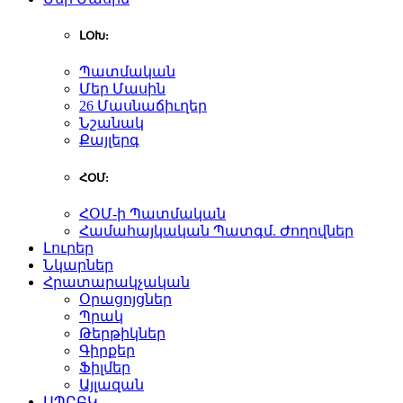
ԼՕԽ:
Պատմական
Մեր Մասին
26 Մասնաճիւղեր
Նշանակ
Քայլերգ
ՀՕՄ:
ՀՕՄ-ի Պատմական
Համահայկական Պատգմ. Ժողովներ
Լուրեր
Նկարներ
Հրատարակչական
Օրացոյցներ
Պրակ
Թերթիկներ
Գիրքեր
Ֆիլմեր
Այլազան
ԱՊԸԲԿ