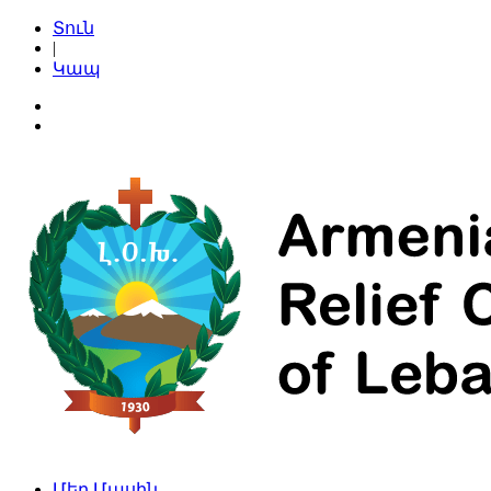
Տուն
|
Կապ
Մեր Մասին