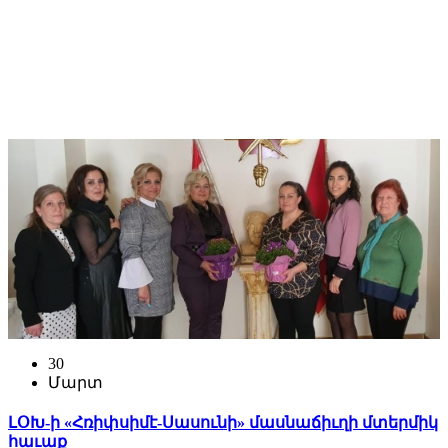
30
Մարտ
ԼՕԽ-ի «Հռիփսիմէ-Սասունի» մասնաճիւղի մտերմիկ
հաւաք