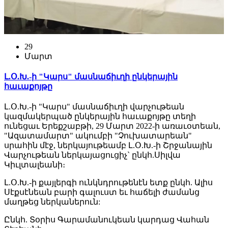
29
Մարտ
Լ.Օ.Խ.-ի "Կարս" մասնաճիւղի ընկերային
հաւաքոյթը
Լ.Օ.Խ.-ի "Կարս" մասնաճիւղի վարչութեան
կազմակերպած ընկերային հաւաքոյթը տեղի
ունեցաւ Երեքշաբթի, 29 Մարտ 2022-ի առաւօտեան,
"Ազատամարտ" ակումբի "Չուխատարեան"
սրահին մէջ, ներկայութեամբ Լ.Օ.Խ.-ի Շրջանային
Վարչութեան ներկայացուցիչ` ընկհ.Սիլվա
Կիւլտալեանի։
Լ.Օ.Խ.-ի քայլերգի ունկնդրութենէն ետք ընկհ. Ալիս
Սէքսէնեան բարի գալուստ եւ հաճելի ժամանց
մաղթեց ներկաներուն:
Ընկհ. Տօրիս Գարամանուկեան կարդաց Վահան