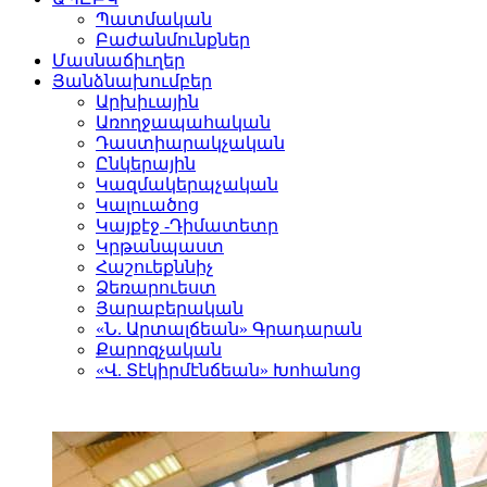
Պատմական
Բաժանմունքներ
Մասնաճիւղեր
Յանձնախումբեր
Արխիւային
Առողջապահական
Դաստիարակչական
Ընկերային
Կազմակերպչական
Կալուածոց
Կայքէջ -Դիմատետր
Կրթանպաստ
Հաշուեքննիչ
Ձեռարուեստ
Յարաբերական
«Ն. Արտալճեան» Գրադարան
Քարոզչական
«Վ. Տէկիրմէնճեան» Խոհանոց