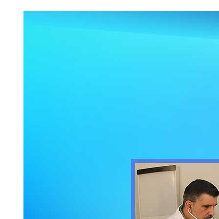
Օգնենք Ուրիշին