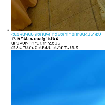
ՀԱՅԿԱԿԱՆ ՁԵՌԱԳՈՐԾՆԵՐՈՒ ՑՈՒՑԱՀԱՆԴԷՍ
17-19 Դեկտ. ժամը 10-էն 6
ԱՐԱՔՍԻ ՊՈՒԼՂՈՒՐՃԵԱՆ
ԸՆԿԵՐԱ-ԲԺՇԿԱԿԱՆ ԿԵԴՐՈՆ ՄԷՋ