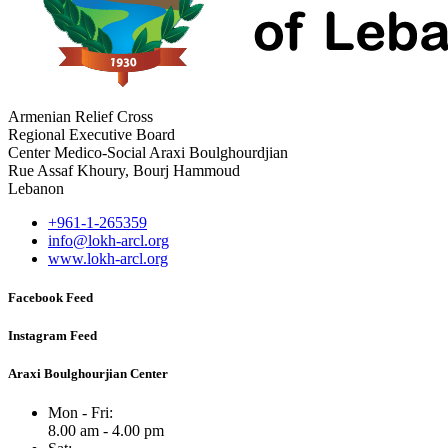
Armenian Relief Cross
Regional Executive Board
Center Medico-Social Araxi Boulghourdjian
Rue Assaf Khoury, Bourj Hammoud
Lebanon
+961-1-265359
info@lokh-arcl.org
www.lokh-arcl.org
Facebook Feed
Instagram Feed
Araxi Boulghourjian Center
Mon - Fri:
8.00 am - 4.00 pm