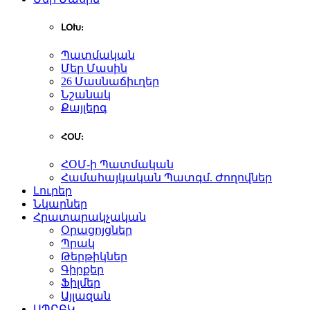
ԼՕԽ:
Պատմական
Մեր Մասին
26 Մասնաճիւղեր
Նշանակ
Քայլերգ
ՀՕՄ:
ՀՕՄ-ի Պատմական
Համահայկական Պատգմ. Ժողովներ
Լուրեր
Նկարներ
Հրատարակչական
Օրացոյցներ
Պրակ
Թերթիկներ
Գիրքեր
Ֆիլմեր
Այլազան
ԱՊԸԲԿ