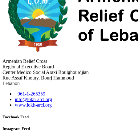
Armenian Relief Cross
Regional Executive Board
Center Medico-Social Araxi Boulghourdjian
Rue Assaf Khoury, Bourj Hammoud
Lebanon
+961-1-265359
info@lokh-arcl.org
www.lokh-arcl.org
Facebook Feed
Instagram Feed