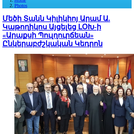
Home
Photos
Մեծի Տանն Կիլիկիոյ Արամ Ա.
Կաթողիկոս Այցելեց ԼՕԽ-ի
«Արաքսի Պուլղուրճեան»
Ընկերաբժշկական Կեդրոն