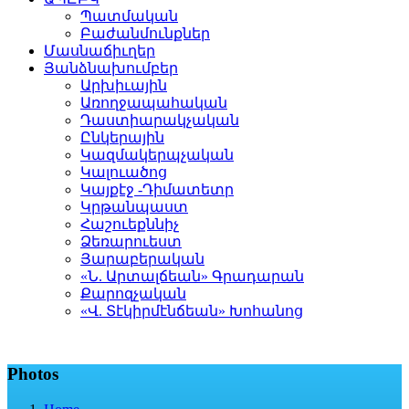
Պատմական
Բաժանմունքներ
Մասնաճիւղեր
Յանձնախումբեր
Արխիւային
Առողջապահական
Դաստիարակչական
Ընկերային
Կազմակերպչական
Կալուածոց
Կայքէջ -Դիմատետր
Կրթանպաստ
Հաշուեքննիչ
Ձեռարուեստ
Յարաբերական
«Ն. Արտալճեան» Գրադարան
Քարոզչական
«Վ. Տէկիրմէնճեան» Խոհանոց
Photos