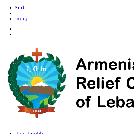
Տուն
|
Կապ
Մեր Մասին