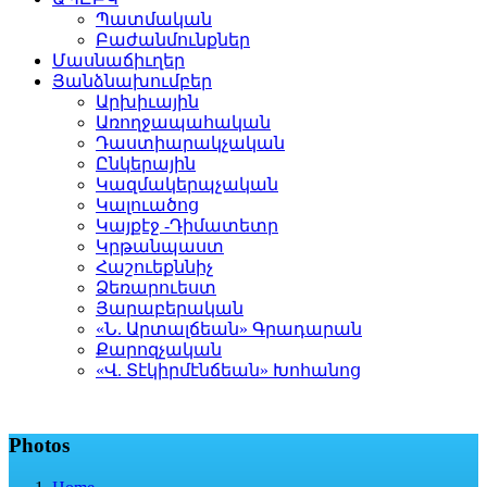
Պատմական
Բաժանմունքներ
Մասնաճիւղեր
Յանձնախումբեր
Արխիւային
Առողջապահական
Դաստիարակչական
Ընկերային
Կազմակերպչական
Կալուածոց
Կայքէջ -Դիմատետր
Կրթանպաստ
Հաշուեքննիչ
Ձեռարուեստ
Յարաբերական
«Ն. Արտալճեան» Գրադարան
Քարոզչական
«Վ. Տէկիրմէնճեան» Խոհանոց
Photos