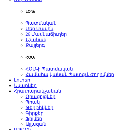
ԼՕԽ:
Պատմական
Մեր Մասին
26 Մասնաճիւղեր
Նշանակ
Քայլերգ
ՀՕՄ:
ՀՕՄ-ի Պատմական
Համահայկական Պատգմ. Ժողովներ
Լուրեր
Նկարներ
Հրատարակչական
Օրացոյցներ
Պրակ
Թերթիկներ
Գիրքեր
Ֆիլմեր
Այլազան
ԱՊԸԲԿ