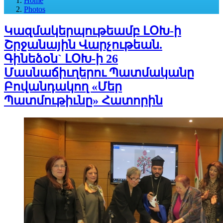
Home
Photos
Կազմակերպութեամբ ԼՕԽ-ի
Շրջանային Վարչութեան.
Գինեձօն` ԼՕԽ-ի 26
Մասնաճիւղերու Պատմականը
Բովանդակող «Մեր
Պատմութիւնը» Հատորին