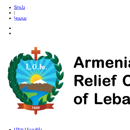
Տուն
|
Կապ
Մեր Մասին