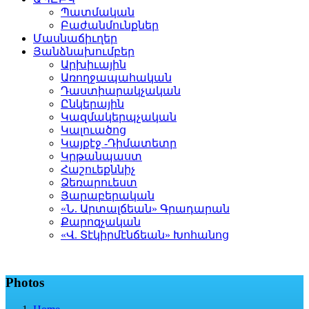
Պատմական
Բաժանմունքներ
Մասնաճիւղեր
Յանձնախումբեր
Արխիւային
Առողջապահական
Դաստիարակչական
Ընկերային
Կազմակերպչական
Կալուածոց
Կայքէջ -Դիմատետր
Կրթանպաստ
Հաշուեքննիչ
Ձեռարուեստ
Յարաբերական
«Ն. Արտալճեան» Գրադարան
Քարոզչական
«Վ. Տէկիրմէնճեան» Խոհանոց
Photos