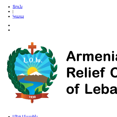
Տուն
|
Կապ
Մեր Մասին