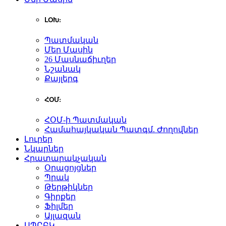
ԼՕԽ:
Պատմական
Մեր Մասին
26 Մասնաճիւղեր
Նշանակ
Քայլերգ
ՀՕՄ:
ՀՕՄ-ի Պատմական
Համահայկական Պատգմ. Ժողովներ
Լուրեր
Նկարներ
Հրատարակչական
Օրացոյցներ
Պրակ
Թերթիկներ
Գիրքեր
Ֆիլմեր
Այլազան
ԱՊԸԲԿ