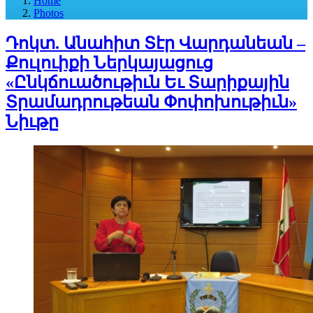
Home
Photos
Դոկտ. Անահիտ Տէր Վարդանեան –
Քուլուիքի Ներկայացուց
«Ընկճուածութիւն Եւ Տարիքային
Տրամադրութեան Փոփոխութիւն»
Նիւթը