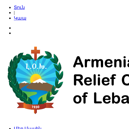
Տուն
|
Կապ
Մեր Մասին