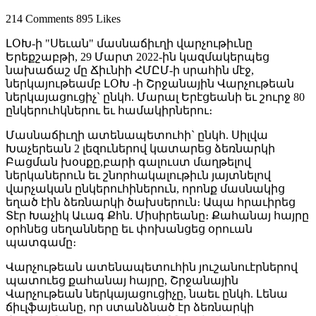
214 Comments
895 Likes
ԼՕԽ-ի "Սեւան" մասնաճիւղի վարչութիւնը
Երեքշաբթի, 29 Մարտ 2022-ին կազմակերպեց
նախաճաշ մը Ճիւնիի ՀՄԸՄ-ի սրահին մէջ,
ներկայութեամբ ԼՕԽ -ի Շրջանային Վարչութեան
ներկայացուցիչ` ընկհ. Մարալ Երէցեանի եւ շուրջ 80
ընկերուհկներու եւ համակիրներու։
Մասնաճիւղի ատենապետուհի` ընկհ. Սիլվա
Խաչերեան 2 լեզուներով կատարեց ձեռնարկի
Բացման խօսքը,բարի գալուստ մաղթելով
ներկաներուն եւ շնորհակալութիւն յայտնելով
վարչական ընկերուհիներուն, որոնք մասնակից
եղած էին ձեռնարկի ծախսերուն։ Ապա հրաւիրեց
Տէր Խաչիկ Աւագ Քհն. Միսիրեանը։ Քահանայ հայրը
օրհնեց սեղանները եւ փոխանցեց օրուան
պատգամը։
Վարչութեան ատենապետուհին յուշանուէրներով
պատուեց քահանայ հայրը, Շրջանային
Վարչութեան ներկայացուցիչը, նաեւ ընկհ. Լենա
ճիւլֆայեանը, որ ստանձնած էր ձեռնարկի