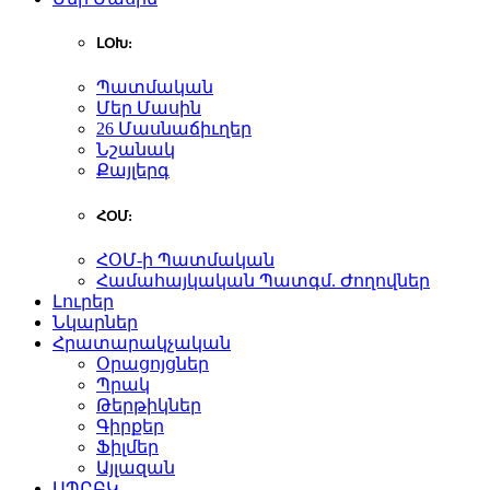
ԼՕԽ:
Պատմական
Մեր Մասին
26 Մասնաճիւղեր
Նշանակ
Քայլերգ
ՀՕՄ:
ՀՕՄ-ի Պատմական
Համահայկական Պատգմ. Ժողովներ
Լուրեր
Նկարներ
Հրատարակչական
Օրացոյցներ
Պրակ
Թերթիկներ
Գիրքեր
Ֆիլմեր
Այլազան
ԱՊԸԲԿ