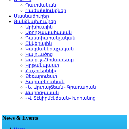
Պատմական
Բաժանմունքներ
Մասնաճիւղեր
Յանձնախումբեր
Արխիւային
Առողջապահական
Դաստիարակչական
Ընկերային
Կազմակերպչական
Կալուածոց
Կայքէջ -Դիմատետր
Կրթանպաստ
Հաշուեքննիչ
Ձեռարուեստ
Յարաբերական
«Ն. Արտալճեան» Գրադարան
Քարոզչական
«Վ. Տէկիրմէնճեան» Խոհանոց
News & Events