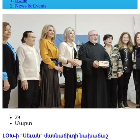
Home
News & Events
29
Մարտ
ԼՕԽ-ի "Սեւան" մասնաճիւղի նախաճաշ