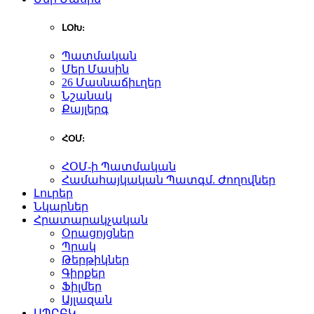
ԼՕԽ:
Պատմական
Մեր Մասին
26 Մասնաճիւղեր
Նշանակ
Քայլերգ
ՀՕՄ:
ՀՕՄ-ի Պատմական
Համահայկական Պատգմ. Ժողովներ
Լուրեր
Նկարներ
Հրատարակչական
Օրացոյցներ
Պրակ
Թերթիկներ
Գիրքեր
Ֆիլմեր
Այլազան
ԱՊԸԲԿ