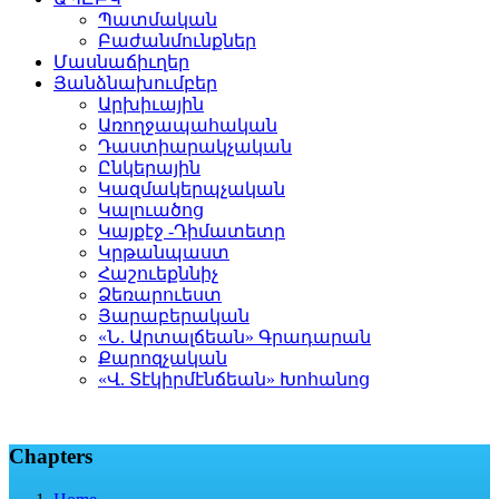
Պատմական
Բաժանմունքներ
Մասնաճիւղեր
Յանձնախումբեր
Արխիւային
Առողջապահական
Դաստիարակչական
Ընկերային
Կազմակերպչական
Կալուածոց
Կայքէջ -Դիմատետր
Կրթանպաստ
Հաշուեքննիչ
Ձեռարուեստ
Յարաբերական
«Ն. Արտալճեան» Գրադարան
Քարոզչական
«Վ. Տէկիրմէնճեան» Խոհանոց
Chapters