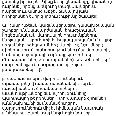
ընտրեց իր ուղին.- Կինը եւ իր ընտանիքը գիտակից
դարձնել, իրենց առնչուող տագնապներուն,
հարցերուն, անոնց առջեւ բանալով լայն
հորիզոններ եւ իր գործունէութիւնը ծաւալեց .
ա- Հանրութեան՝ կազմակերպելով դասախօսական
շարքեր (մանկավարժական, երաժշտական,
հոգեբանական, մարդկային իրաւունքներու,
կնոջական, արուեստի եւ հայապահպանման), կլոր
սեղաններ, ոգեկոչումներ ( Ապրիլ 24), նշումներ (
գիրերու գիւտ), հանդիսութիւններ (Հայ մօր տարի,
կանանց միջազգային օր), այցելութիւններ
(Գանձատուներ, թանգարաններ), եւ ձեռնարկներ՝
(հայ մշակոյթը ծանօթացնող իր բոլոր
բնագաւառներով):
բ- մասնաճիւղերու վարչութիւններուն՝
տրամադրելով դասախօսական նիւթեր եւ
դասախօսներ , ծիսական տօներու
աւանդութիւնները եւ սովորութիւնները
պարփակող թերթիկներ, ‘ փոխադարձ զրոյցներ
յանձնախումբի եւ մասնաճիւղերու
վարչութիւններուն միջեւ հիմնական նպատակ
ունենալով , զարկ տալ կնոջ հոգեմտաւոր