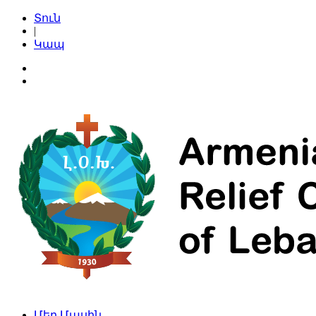
Տուն
|
Կապ
Մեր Մասին