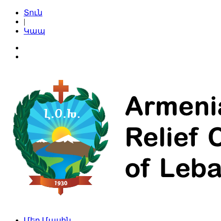
Տուն
|
Կապ
Մեր Մասին