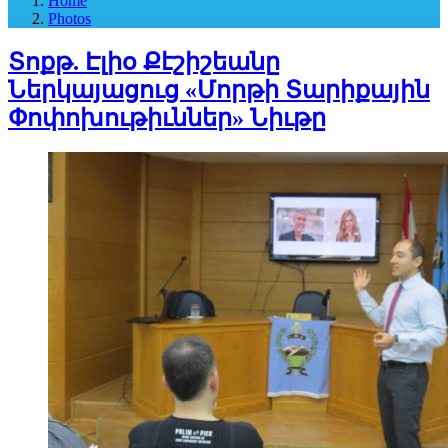
Home
Photos
Տոքթ. Էլիօ Քէշիշեանը
Ներկայացուց «Մորթի Տարիքային
Փոփոխութիւններ» Նիւթը