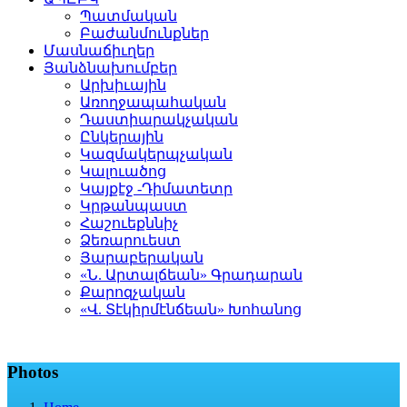
Պատմական
Բաժանմունքներ
Մասնաճիւղեր
Յանձնախումբեր
Արխիւային
Առողջապահական
Դաստիարակչական
Ընկերային
Կազմակերպչական
Կալուածոց
Կայքէջ -Դիմատետր
Կրթանպաստ
Հաշուեքննիչ
Ձեռարուեստ
Յարաբերական
«Ն. Արտալճեան» Գրադարան
Քարոզչական
«Վ. Տէկիրմէնճեան» Խոհանոց
Photos