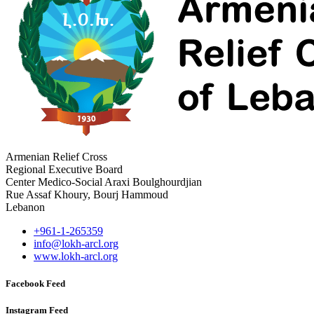
Armenian Relief Cross
Regional Executive Board
Center Medico-Social Araxi Boulghourdjian
Rue Assaf Khoury, Bourj Hammoud
Lebanon
+961-1-265359
info@lokh-arcl.org
www.lokh-arcl.org
Facebook Feed
Instagram Feed