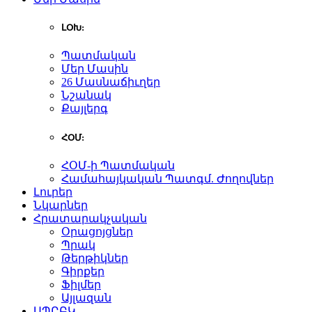
ԼՕԽ:
Պատմական
Մեր Մասին
26 Մասնաճիւղեր
Նշանակ
Քայլերգ
ՀՕՄ:
ՀՕՄ-ի Պատմական
Համահայկական Պատգմ. Ժողովներ
Լուրեր
Նկարներ
Հրատարակչական
Օրացոյցներ
Պրակ
Թերթիկներ
Գիրքեր
Ֆիլմեր
Այլազան
ԱՊԸԲԿ