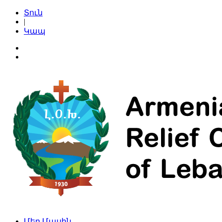
Տուն
|
Կապ
Մեր Մասին