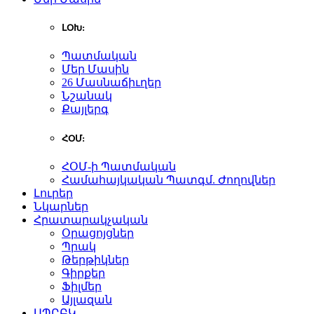
ԼՕԽ:
Պատմական
Մեր Մասին
26 Մասնաճիւղեր
Նշանակ
Քայլերգ
ՀՕՄ:
ՀՕՄ-ի Պատմական
Համահայկական Պատգմ. Ժողովներ
Լուրեր
Նկարներ
Հրատարակչական
Օրացոյցներ
Պրակ
Թերթիկներ
Գիրքեր
Ֆիլմեր
Այլազան
ԱՊԸԲԿ