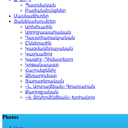
Պատմական
Բաժանմունքներ
Մասնաճիւղեր
Յանձնախումբեր
Արխիւային
Առողջապահական
Դաստիարակչական
Ընկերային
Կազմակերպչական
Կալուածոց
Կայքէջ -Դիմատետր
Կրթանպաստ
Հաշուեքննիչ
Ձեռարուեստ
Յարաբերական
«Ն. Արտալճեան» Գրադարան
Քարոզչական
«Վ. Տէկիրմէնճեան» Խոհանոց
Photos