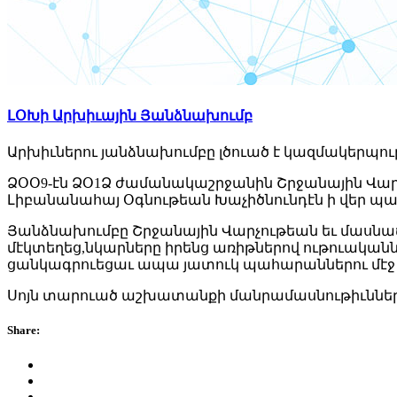
ԼՕԽի Արխիւային Յանձնախումբ
Արխիւներու յանձնախումբը լծուած է կազմակերպ
ՁՕՕ9-էն ՁՕ1Ձ ժամանակաշրջանին Շրջանային Վարչ
Լիբանանահայ Օգնութեան Խաչիծնունդէն ի վեր պա
Յանձնախումբը Շրջանային Վարչութեան եւ մասնաճի
մէկտեղեց,նկարները իրենց առիթներով ութուական
ցանկագրուեցաւ ապա յատուկ պահարաններու մէջ 
Սոյն տարուած աշխատանքի մանրամասնութիւնները
Share: