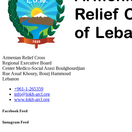
Armenian Relief Cross
Regional Executive Board
Center Medico-Social Araxi Boulghourdjian
Rue Assaf Khoury, Bourj Hammoud
Lebanon
+961-1-265359
info@lokh-arcl.org
www.lokh-arcl.org
Facebook Feed
Instagram Feed