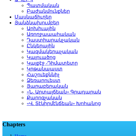
Պատմական
Բաժանմունքներ
Մասնաճիւղեր
Յանձնախումբեր
Արխիւային
Առողջապահական
Դաստիարակչական
Ընկերային
Կազմակերպչական
Կալուածոց
Կայքէջ -Դիմատետր
Կրթանպաստ
Հաշուեքննիչ
Ձեռարուեստ
Յարաբերական
«Ն. Արտալճեան» Գրադարան
Քարոզչական
«Վ. Տէկիրմէնճեան» Խոհանոց
Chapters