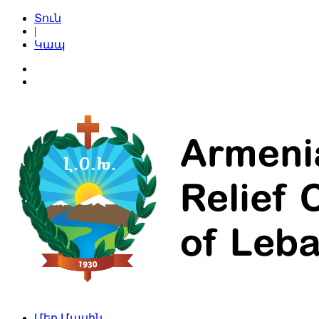
Տուն
|
Կապ
Մեր Մասին