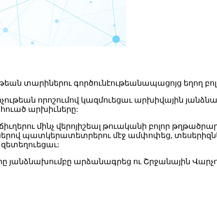
ութեան տարիներու գործունէութեանապացոյց եղող 
ութեան որոշումով կազմուեցաւ արխիվային յանձն
հուած արխիւները:
ւղերու մինչ վերոյիշեալ թուականի բոլոր թղթածրա
ներով պատկերատետրերու մէջ ամփոփեց, տեսերիզնե
զետեղուեցաւ:
 յանձնախումբը արձանագրեց ու Շրջանային Վարչո