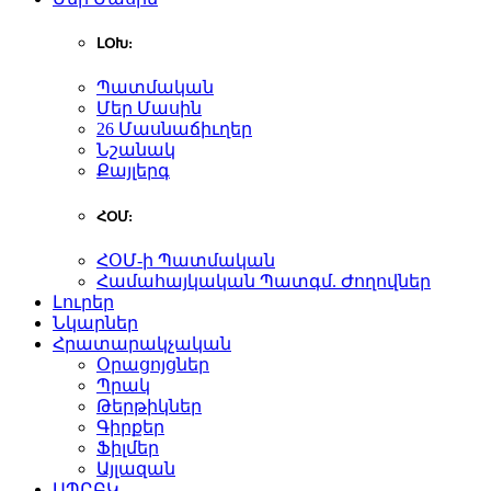
ԼՕԽ:
Պատմական
Մեր Մասին
26 Մասնաճիւղեր
Նշանակ
Քայլերգ
ՀՕՄ:
ՀՕՄ-ի Պատմական
Համահայկական Պատգմ. Ժողովներ
Լուրեր
Նկարներ
Հրատարակչական
Օրացոյցներ
Պրակ
Թերթիկներ
Գիրքեր
Ֆիլմեր
Այլազան
ԱՊԸԲԿ