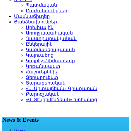
Պատմական
Բաժանմունքներ
Մասնաճիւղեր
Յանձնախումբեր
Արխիւային
Առողջապահական
Դաստիարակչական
Ընկերային
Կազմակերպչական
Կալուածոց
Կայքէջ -Դիմատետր
Կրթանպաստ
Հաշուեքննիչ
Ձեռարուեստ
Յարաբերական
«Ն. Արտալճեան» Գրադարան
Քարոզչական
«Վ. Տէկիրմէնճեան» Խոհանոց
News & Events