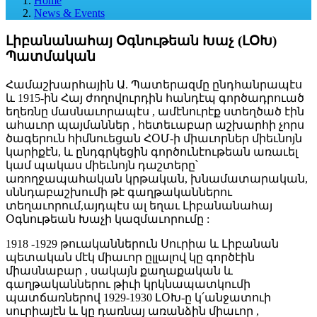
Home
News & Events
Լիբանանահայ Օգնութեան Խաչ (ԼՕԽ)
Պատմական
Համաշխարհային Ա. Պատերազմը ընդհանրապէս
և 1915-ին Հայ ժողովուրդին հանդէպ գործադրուած
եղեռնը մասնաւորապէս , ամէնուրէք ստեղծած էին
ահաւոր պայմաններ , հետեւաբար աշխարհի չորս
ծագերուն հիմնուեցան ՀՕՄ-ի միաւորներ միեւնոյն
կարիքէն, և ընդգրկեցին գործունէութեան առաւել
կամ պակաս միեւնոյն դաշտերը՝
առողջապահական կրթական, խնամատարական,
սննդաբաշխումի թէ գաղթականներու
տեղաւորում,այդպէս ալ եղաւ Լիբանանահայ
Օգնութեան Խաչի կազմաւորումը :
1918 -1929 թուականներուն Սուրիա և Լիբանան
պետական մէկ միաւոր ըլլալով կը գործէին
միասնաբար , սակայն քաղաքական և
գաղթականներու թիւի կրկնապատկումի
պատճառներով 1929-1930 ԼՕԽ-ը կ՛անջատուի
սուրիայէն և կը դառնայ առանձին միաւոր ,