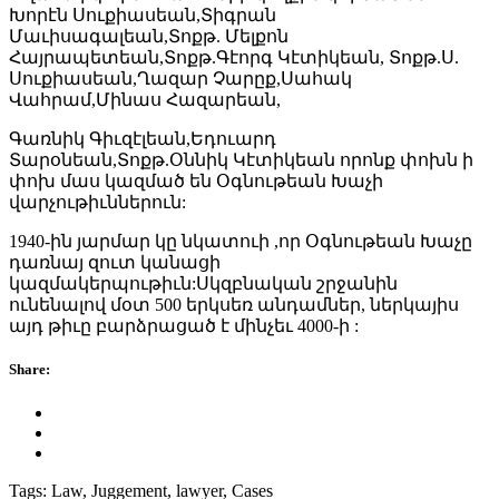
Խորէն Սուքիասեան,Տիգրան
Մաւիսագալեան,Տոքթ. Մելքոն
Հայրապետեան,Տոքթ.Գէորգ Կէտիկեան, Տոքթ.Ս.
Սուքիասեան,Ղազար Չարըք,Սահակ
Վահրամ,Մինաս Հազարեան,
Գառնիկ Գիւզէլեան,Եդուարդ
Տարօնեան,Տոքթ.Օննիկ Կէտիկեան որոնք փոխն ի
փոխ մաս կազմած են Օգնութեան Խաչի
վարչութիւններուն:
1940-ին յարմար կը նկատուի ,որ Օգնութեան Խաչը
դառնայ զուտ կանացի
կազմակերպութիւն:Սկզբնական շրջանին
ունենալով մօտ 500 երկսեռ անդամներ, ներկայիս
այդ թիւը բարձրացած է մինչեւ 4000-ի :
Share:
Tags:
Law, Juggement, lawyer, Cases