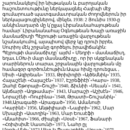
շարունակելով իր նիւթական և բարոյական
հաշուետուութիւնը ներկայացնել Հալէպի մէջ
գումարուած պատգամաւորական ժողովներուն իր
ներկայացուցիչներով, մինչեւ 1938: 2 Յունիս 1930-ը
անկիւնադարձ մը կ՛ըլլայ Լիբանանահայութեան
համար՝ Լիբանանահայ Օգնութեան Խաչի առաջին
մասնաճիւղի Պէյրութի առաջին վարչութեան
նշանակումով, այսպիսով վերջ կը դրուի իբրեւ
Սուրիոյ մէկ շրջանը գործելու իրավիճակին:
Պէյրութի մասնաճիւղը՝ այժմ « Մեղրի » մասնաճիւղ,
եղաւ ԼՕԽ-ի մայր մասնաճիւղը , որ իր սկզբնական
տարիներուն տարաւ շրջանային վարչութեան մը
համազօր գործունէութիւն:Ապա հիմը դրուեցաւ ,
Սիսի «Ազիրեան» ՝1933, Թրիփոլիի «Այծեմնիկ»՝1935,
Հայաշէնի «Հայաշէն»՝1937, Էշրեֆիէի՝«Կարս» 1938,
Զահլէ Շթորայի«Շուշի»՝1940, Ճիւնիի «Սեւան՝» 1941,
Այնճարի «Աղթամար»՝ 1943, Մարաշի «Աշխէն»՝ 1946,
Նորաշէնի «Ռուբինա»՝1948, Թրատի«Շուշանիկ»՝
1948,Արագածի «Արագած»՝1950, Ամանոսի
«Կարինէ»՝1956, Անթիլիասի «Նայիրի»՝1962, Մար
Մխայէլի «Աստղիկ»՝1963, Մար Եուսէֆի
«Անահիտ»՝1966, Ժիպէյլի «Սօսէ»՝1967, Ֆանարի
«Հռիփսիմէ Սասունի»՝1973, Նահր ըլ
Մոթի«Անի»՝1973,Սէտ էլ Պաուշրիէի «Արազ»՝1975,