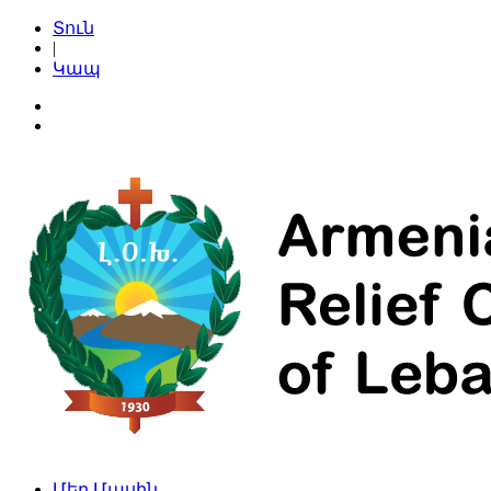
Տուն
|
Կապ
Մեր Մասին