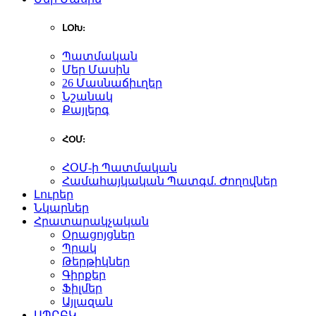
ԼՕԽ:
Պատմական
Մեր Մասին
26 Մասնաճիւղեր
Նշանակ
Քայլերգ
ՀՕՄ:
ՀՕՄ-ի Պատմական
Համահայկական Պատգմ. Ժողովներ
Լուրեր
Նկարներ
Հրատարակչական
Օրացոյցներ
Պրակ
Թերթիկներ
Գիրքեր
Ֆիլմեր
Այլազան
ԱՊԸԲԿ