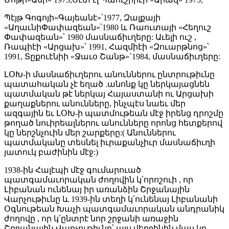
Պէյթ Գոգոյի«Գայեանէ»՝1977, Զալքայի
«ԱղաւնիՓափազեան»՝1980 և Ռաուտայի «Հեղուշ
Փափազեան»՝ 1980 մասնաճիւղերը: Աւելի ուշ ,
Ռապիէի «Արցախ»՝ 1991, Հազմիէի «Զուարթնոց»՝
1991, Տըքուէնիի «Ջաւօ Շանթ»`1984, մասնաճիւղերը:
ԼՕԽ-ի մասնաճիւղերու անուններու ընտրութիւնը
պատահական չէ եղած .անոնք կը ներկայացնեն
պատմական թէ ներկայ Հայաստանի ու Արցախի
քաղաքներու անունները, ինչպէս նաեւ մեր
ազգային եւ ԼՕԽ-ի պատմութեան մէջ իրենց դրոշմը
թողած նուիրեալներու անունները որոնց հետքերով
կը ներշնչուին մեր շարքերը:( Անուններու
պատմականը տեսնել իւրաքանչիւր մասնաճիւղի
յատուկ բաժինին մէջ:)
1938-ին Հալէպի մէջ գումարուած
պատգամաւորական ժողովին կ՛որոշուի , որ
Լիբանան ունենայ իր առանձին Շրջանային
Վարչութիւնը և 1939-ին տեղի կ՛ունենայ Լիբանանի
Օգնութեան Խաչի պատգամաւորական անդրանիկ
ժողովը , որ կ՛ընտրէ նոր շրջանի առաջին
Շրջանային Վարչութիւնը՝ այս վերջինին մաս կը