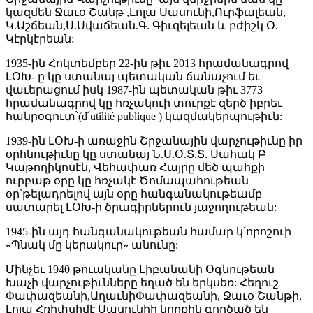
կազմեն Ջաւօ Շանթ ,Լոլա Սասունի,Ուրֆալեան,
Կ.Աշճեան,Ս.Սվաճեան.Գ. Գիւզելեան և բժիշկ Օ.
Կէրկէրեան:
1935-ին Հոկտեմբեր 22-ին թիւ 2013 հրամանագրով
ԼՕԽ- ը կը ստանայ պետական ճանաչում եւ
վաւերացում իսկ 1987-ին պետական թիւ 3773
հրամանագրով կը հռչակուի տուրքէ զերծ իբրեւ
հանրօգուտ՝(d՛utilité publique ) կազմակերպութիւն:
1939-ին ԼՕԽ-ի առաջին Շրջանային վարչութիւնը իր
օրհնութիւնը կը ստանայ Ն.Ս.Օ.Տ.Տ. Սահակ Բ
Կաթողիկոսէն, Վեհափառ Հայրը մեծ պահքի
ուրբաթ օրը կը հռչակէ Ծոմապահութեան
օր՝թելադրելով այն օրը հանգանակութեամբ
սատարել ԼՕԽ-ի ծրագիրներուն յաջողութեան:
1945-ին այդ հանգանակութեան համար կ՛որոշուի
«Պնակ մը կերակուր» անունը:
Մինչեւ 1940 թուականը Լիբանանի Օգնութեան
Խաչի վարչութիւնները եղած են երկսեռ: Հեղուշ
Փափազեանի,ԱղաւնիՓափազեանի, Ջաւօ Շանթի,
Լոլա Հռիփսիմէ Սասունիի կողքին գործած են