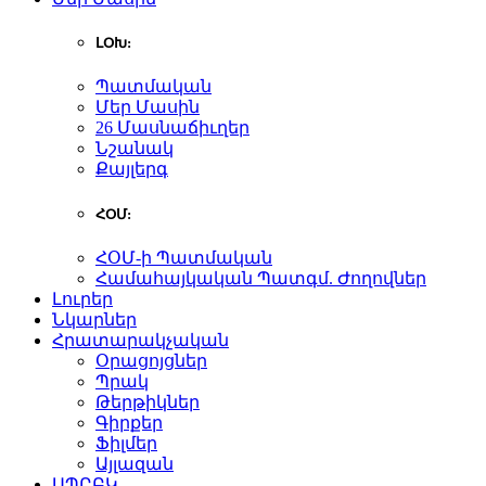
ԼՕԽ:
Պատմական
Մեր Մասին
26 Մասնաճիւղեր
Նշանակ
Քայլերգ
ՀՕՄ:
ՀՕՄ-ի Պատմական
Համահայկական Պատգմ. Ժողովներ
Լուրեր
Նկարներ
Հրատարակչական
Օրացոյցներ
Պրակ
Թերթիկներ
Գիրքեր
Ֆիլմեր
Այլազան
ԱՊԸԲԿ