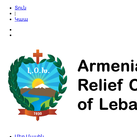
Տուն
|
Կապ
Մեր Մասին