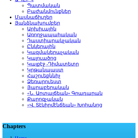
Պատմական
Բաժանմունքներ
Մասնաճիւղեր
Յանձնախումբեր
Արխիւային
Առողջապահական
Դաստիարակչական
Ընկերային
Կազմակերպչական
Կալուածոց
Կայքէջ -Դիմատետր
Կրթանպաստ
Հաշուեքննիչ
Ձեռարուեստ
Յարաբերական
«Ն. Արտալճեան» Գրադարան
Քարոզչական
«Վ. Տէկիրմէնճեան» Խոհանոց
Chapters