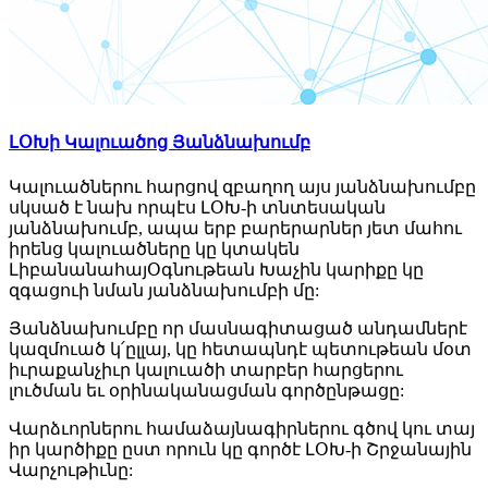
ԼՕԽի Կալուածոց Յանձնախումբ
Կալուածներու հարցով զբաղող այս յանձնախումբը
սկսած է նախ որպէս ԼՕԽ-ի տնտեսական
յանձնախումբ, ապա երբ բարերարներ յետ մահու
իրենց կալուածները կը կտակեն
ԼիբանանահայՕգնութեան Խաչին կարիքը կը
զգացուի նման յանձնախումբի մը:
Յանձնախումբը որ մասնագիտացած անդամներէ
կազմուած կ՛ըլլայ, կը հետապնդէ պետութեան մօտ
իւրաքանչիւր կալուածի տարբեր հարցերու
լուծման եւ օրինականացման գործընթացը:
Վարձւորներու համաձայնագիրներու գծով կու տայ
իր կարծիքը ըստ որուն կը գործէ ԼՕԽ-ի Շրջանային
Վարչութիւնը: