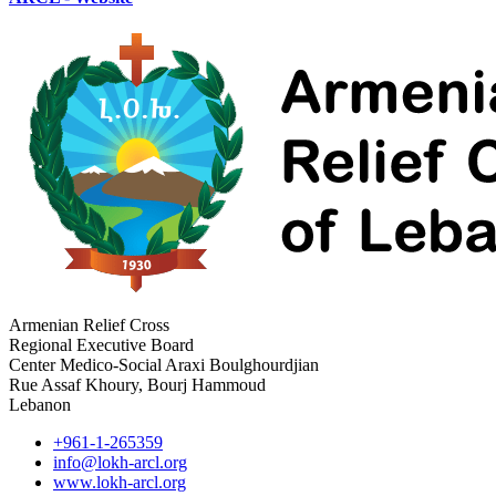
Armenian Relief Cross
Regional Executive Board
Center Medico-Social Araxi Boulghourdjian
Rue Assaf Khoury, Bourj Hammoud
Lebanon
+961-1-265359
info@lokh-arcl.org
www.lokh-arcl.org