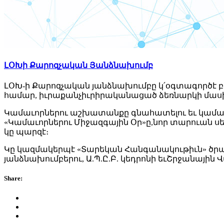
ԼՕԽի Քարոզչական Յանձնախումբ
ԼՕԽ-ի Քարոզչական յանձնախումբը կ՛օգտագործէ բ
համար, իւրաքանչիւրիրականացած ձեռնարկի մասի
Կամաւորներու աշխատանքը գնահատելու եւ կամաւ
«Կամաւորներու Միջազգային Օր»ը,նոր տարուան սե
կը պարզէ։
Կը կազմակերպէ «Տարեկան Հանգանակութիւն» ծրագ
յանձնախումբերու, Ա.Պ.Ը.Բ. կեդրոնի եւՇրջանային 
Share: