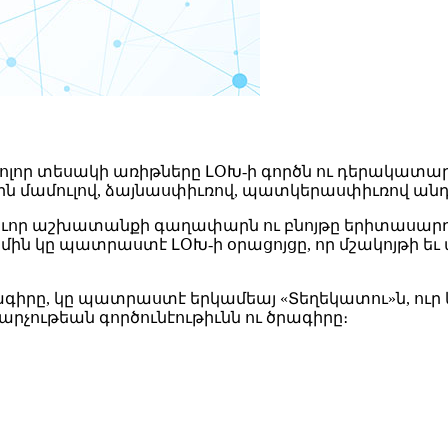
ոլոր տեսակի առիթները ԼՕԽ-ի գործն ու դերակատար
ն մամուլով, ձայնասփիւռով, պատկերասփիւռով ան
որ աշխատանքի գաղափարն ու բնոյթը երիտասարդ սե
մին կը պատրաստէ ԼՕԽ-ի օրացոյցը, որ մշակոյթի ե
իրը, կը պատրաստէ երկամեայ «Տեղեկատու»ն, ուր կ
Վարչութեան գործունէութիւնն ու ծրագիրը։