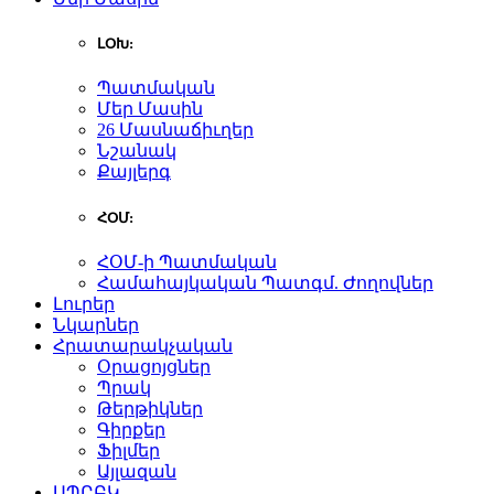
ԼՕԽ:
Պատմական
Մեր Մասին
26 Մասնաճիւղեր
Նշանակ
Քայլերգ
ՀՕՄ:
ՀՕՄ-ի Պատմական
Համահայկական Պատգմ. Ժողովներ
Լուրեր
Նկարներ
Հրատարակչական
Օրացոյցներ
Պրակ
Թերթիկներ
Գիրքեր
Ֆիլմեր
Այլազան
ԱՊԸԲԿ