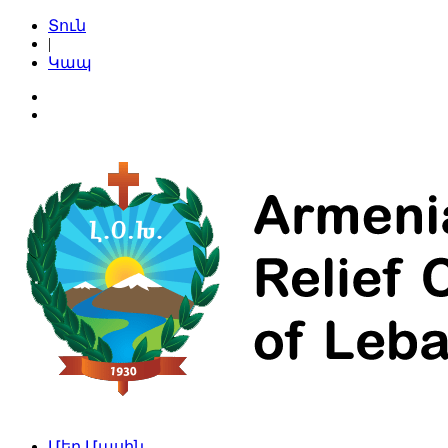
Տուն
|
Կապ
Մեր Մասին