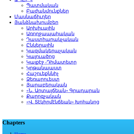
Պատմական
Բաժանմունքներ
Մասնաճիւղեր
Յանձնախումբեր
Արխիւային
Առողջապահական
Դաստիարակչական
Ընկերային
Կազմակերպչական
Կալուածոց
Կայքէջ -Դիմատետր
Կրթանպաստ
Հաշուեքննիչ
Ձեռարուեստ
Յարաբերական
«Ն. Արտալճեան» Գրադարան
Քարոզչական
«Վ. Տէկիրմէնճեան» Խոհանոց
Chapters