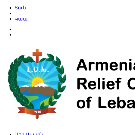
Տուն
|
Կապ
Մեր Մասին