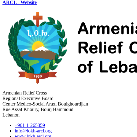
ARCL - Website
Armenian Relief Cross
Regional Executive Board
Center Medico-Social Araxi Boulghourdjian
Rue Assaf Khoury, Bourj Hammoud
Lebanon
+961-1-265359
info@lokh-arcl.org
www.lokh-arcl.org