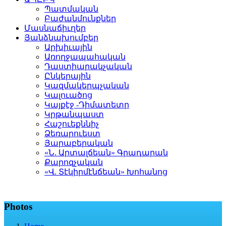
Պատմական
Բաժանմունքներ
Մասնաճիւղեր
Յանձնախումբեր
Արխիւային
Առողջապահական
Դաստիարակչական
Ընկերային
Կազմակերպչական
Կալուածոց
Կայքէջ -Դիմատետր
Կրթանպաստ
Հաշուեքննիչ
Ձեռարուեստ
Յարաբերական
«Ն. Արտալճեան» Գրադարան
Քարոզչական
«Վ. Տէկիրմէնճեան» Խոհանոց
Photos