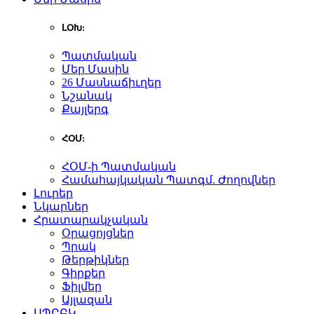
ԼՕԽ:
Պատմական
Մեր Մասին
26 Մասնաճիւղեր
Նշանակ
Քայլերգ
ՀՕՄ:
ՀՕՄ-ի Պատմական
Համահայկական Պատգմ. Ժողովներ
Լուրեր
Նկարներ
Հրատարակչական
Օրացոյցներ
Պրակ
Թերթիկներ
Գիրքեր
Ֆիլմեր
Այլազան
ԱՊԸԲԿ