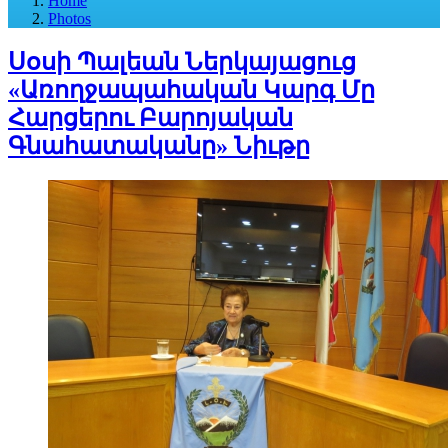
Home
Photos
Սօսի Պալեան Ներկայացուց
«Առողջապահական Կարգ Մը
Հարցերու Բարոյական
Գնահատականը» Նիւթը