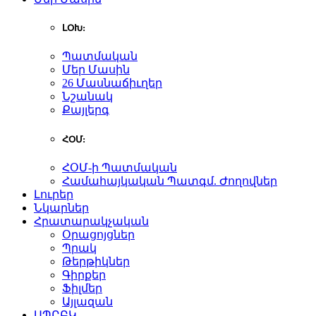
ԼՕԽ:
Պատմական
Մեր Մասին
26 Մասնաճիւղեր
Նշանակ
Քայլերգ
ՀՕՄ:
ՀՕՄ-ի Պատմական
Համահայկական Պատգմ. Ժողովներ
Լուրեր
Նկարներ
Հրատարակչական
Օրացոյցներ
Պրակ
Թերթիկներ
Գիրքեր
Ֆիլմեր
Այլազան
ԱՊԸԲԿ