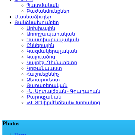
Պատմական
Բաժանմունքներ
Մասնաճիւղեր
Յանձնախումբեր
Արխիւային
Առողջապահական
Դաստիարակչական
Ընկերային
Կազմակերպչական
Կալուածոց
Կայքէջ -Դիմատետր
Կրթանպաստ
Հաշուեքննիչ
Ձեռարուեստ
Յարաբերական
«Ն. Արտալճեան» Գրադարան
Քարոզչական
«Վ. Տէկիրմէնճեան» Խոհանոց
Photos