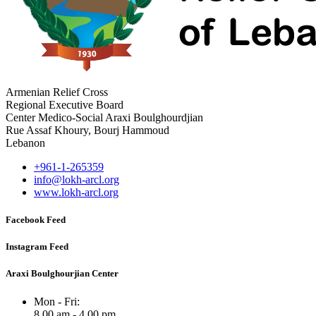
Armenian Relief Cross
Regional Executive Board
Center Medico-Social Araxi Boulghourdjian
Rue Assaf Khoury, Bourj Hammoud
Lebanon
+961-1-265359
info@lokh-arcl.org
www.lokh-arcl.org
Facebook Feed
Instagram Feed
Araxi Boulghourjian Center
Mon - Fri:
8.00 am - 4.00 pm