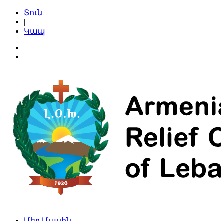
Տուն
|
Կապ
Մեր Մասին