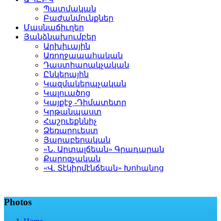
Պատմական
Բաժանմունքներ
Մասնաճիւղեր
Յանձնախումբեր
Արխիւային
Առողջապահական
Դաստիարակչական
Ընկերային
Կազմակերպչական
Կալուածոց
Կայքէջ -Դիմատետր
Կրթանպաստ
Հաշուեքննիչ
Ձեռարուեստ
Յարաբերական
«Ն. Արտալճեան» Գրադարան
Քարոզչական
«Վ. Տէկիրմէնճեան» Խոհանոց
Photos