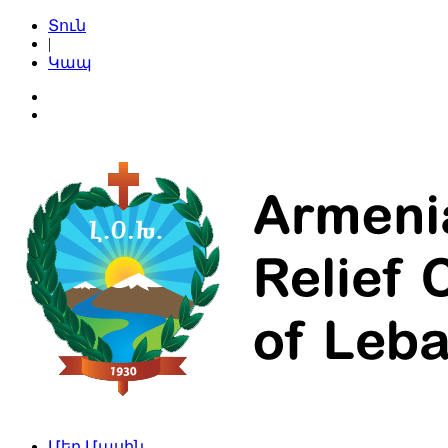
Տուն
|
Կապ
Մեր Մասին