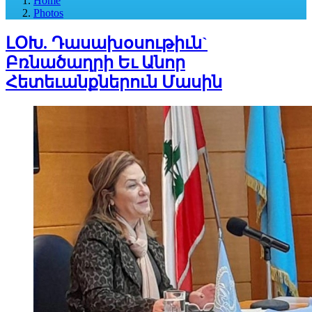
Home
Photos
ԼՕԽ. Դասախօսութիւն`
Բռնածաղրի Եւ Անոր
Հետեւանքներուն Մասին