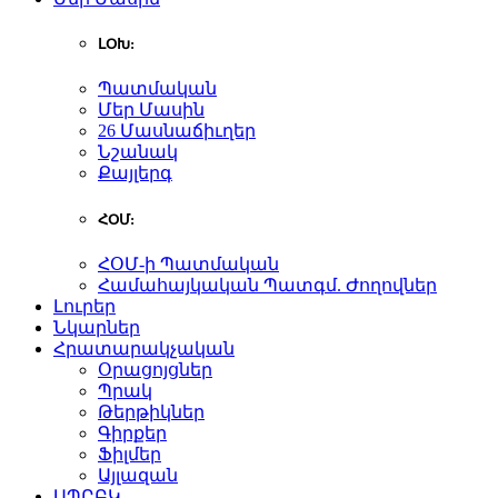
ԼՕԽ:
Պատմական
Մեր Մասին
26 Մասնաճիւղեր
Նշանակ
Քայլերգ
ՀՕՄ:
ՀՕՄ-ի Պատմական
Համահայկական Պատգմ. Ժողովներ
Լուրեր
Նկարներ
Հրատարակչական
Օրացոյցներ
Պրակ
Թերթիկներ
Գիրքեր
Ֆիլմեր
Այլազան
ԱՊԸԲԿ