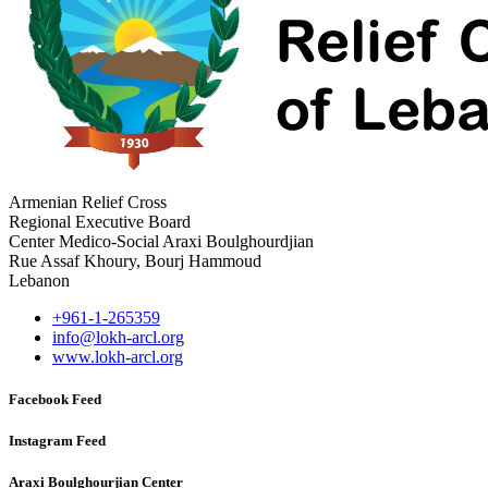
Armenian Relief Cross
Regional Executive Board
Center Medico-Social Araxi Boulghourdjian
Rue Assaf Khoury, Bourj Hammoud
Lebanon
+961-1-265359
info@lokh-arcl.org
www.lokh-arcl.org
Facebook Feed
Instagram Feed
Araxi Boulghourjian Center