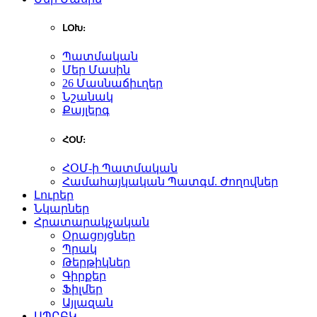
ԼՕԽ:
Պատմական
Մեր Մասին
26 Մասնաճիւղեր
Նշանակ
Քայլերգ
ՀՕՄ:
ՀՕՄ-ի Պատմական
Համահայկական Պատգմ. Ժողովներ
Լուրեր
Նկարներ
Հրատարակչական
Օրացոյցներ
Պրակ
Թերթիկներ
Գիրքեր
Ֆիլմեր
Այլազան
ԱՊԸԲԿ