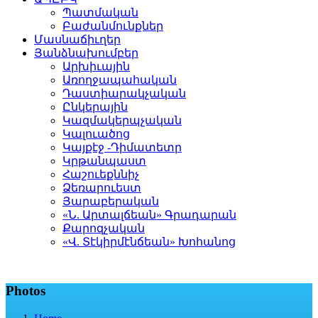
Պատմական
Բաժանմունքներ
Մասնաճիւղեր
Յանձնախումբեր
Արխիւային
Առողջապահական
Դաստիարակչական
Ընկերային
Կազմակերպչական
Կալուածոց
Կայքէջ -Դիմատետր
Կրթանպաստ
Հաշուեքննիչ
Ձեռարուեստ
Յարաբերական
«Ն. Արտալճեան» Գրադարան
Քարոզչական
«Վ. Տէկիրմէնճեան» Խոհանոց
Photos