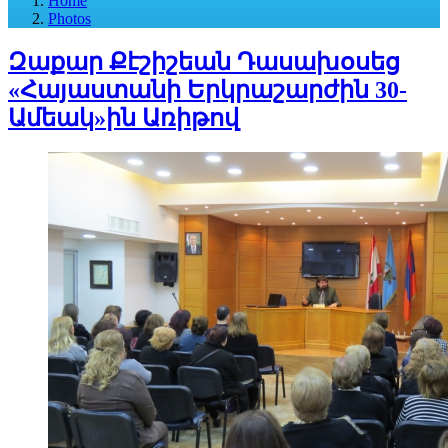
Home
Photos
Զաքար Քէշիշեան Դասախօսեց
«Հայաստանի Երկրաշարժին 30-
Ամեակ»ին Առիթով