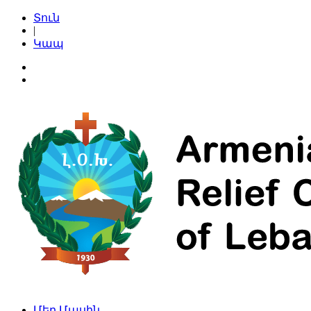
Տուն
|
Կապ
Մեր Մասին