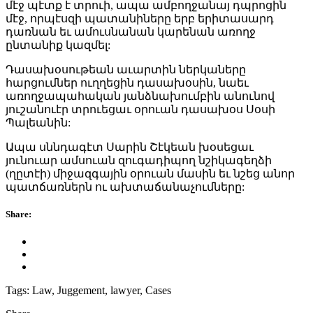
մէջ պէտք է տրուի, ապա ամբողջանայ դպրոցին
մէջ, որպէսզի պատանիները երբ երիտասարդ
դառնան եւ ամուսնանան կարենան առողջ
ընտանիք կազմել:
Դասախօսութեան աւարտին ներկաները
հարցումներ ուղղեցին դասախօսին, նաեւ
առողջապահական յանձնախումբին անունով
յուշանուէր տրուեցաւ օրուան դասախօս Սօսի
Պալեանին:
Ապա սննդագէտ Սարին Շէկեան խօսեցաւ
յունուար ամսուան զուգադիպող նշիկագեղձի
(ղըտէի) միջազգային օրուան մասին եւ նշեց անոր
պատճառներն ու ախտաճանաչումները:
Share:
Tags:
Law, Juggement, lawyer, Cases