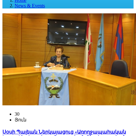
Home
News & Events
30
Յուն
Սօսի Պալեան Ներկայացուց «Առողջապահական