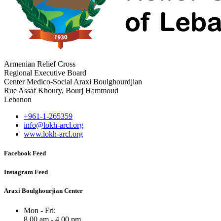
Armenian Relief Cross
Regional Executive Board
Center Medico-Social Araxi Boulghourdjian
Rue Assaf Khoury, Bourj Hammoud
Lebanon
+961-1-265359
info@lokh-arcl.org
www.lokh-arcl.org
Facebook Feed
Instagram Feed
Araxi Boulghourjian Center
Mon - Fri:
8.00 am - 4.00 pm