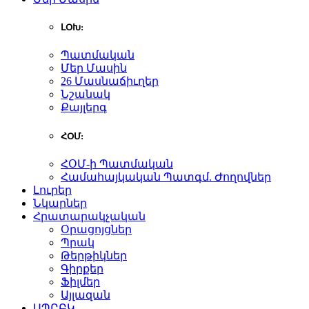
ԼՕԽ:
Պատմական
Մեր Մասին
26 Մասնաճիւղեր
Նշանակ
Քայլերգ
ՀՕՄ:
ՀՕՄ-ի Պատմական
Համահայկական Պատգմ. Ժողովներ
Լուրեր
Նկարներ
Հրատարակչական
Օրացոյցներ
Պրակ
Թերթիկներ
Գիրքեր
Ֆիլմեր
Այլազան
ԱՊԸԲԿ