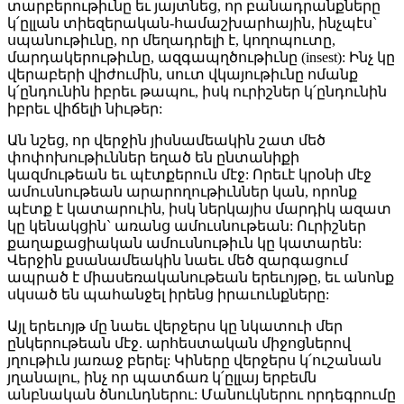
տարբերութիւնը եւ յայտնեց, որ բանադրանքները
կ՛ըլլան տիեզերական-համաշխարհային, ինչպէս`
սպանութիւնը, որ մեղադրելի է, կողոպուտը,
մարդակերութիւնը, ազգապղծութիւնը (insest): Ինչ կը
վերաբերի վիժումին, սուտ վկայութիւնը ոմանք
կ՛ընդունին իբրեւ թապու, իսկ ուրիշներ կ՛ընդունին
իբրեւ վիճելի նիւթեր:
Ան նշեց, որ վերջին յիսնամեակին շատ մեծ
փոփոխութիւններ եղած են ընտանիքի
կազմութեան եւ պէտքերուն մէջ: Որեւէ կրօնի մէջ
ամուսնութեան արարողութիւններ կան, որոնք
պէտք է կատարուին, իսկ ներկայիս մարդիկ ազատ
կը կենակցին` առանց ամուսնութեան: Ուրիշներ
քաղաքացիական ամուսնութիւն կը կատարեն:
Վերջին քսանամեակին նաեւ մեծ զարգացում
ապրած է միասեռականութեան երեւոյթը, եւ անոնք
սկսած են պահանջել իրենց իրաւունքները:
Այլ երեւոյթ մը նաեւ վերջերս կը նկատուի մեր
ընկերութեան մէջ. արհեստական միջոցներով
յղութիւն յառաջ բերել: Կիները վերջերս կ՛ուշանան
յղանալու, ինչ որ պատճառ կ՛ըլլայ երբեմն
անբնական ծնունդներու: Մանուկներու որդեգրումը