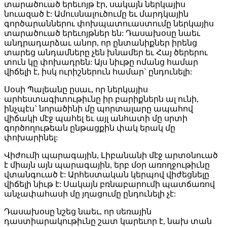
տարածուած երեւոյթ էր, սակայն ներկայիս
նուազած է: Ամուսնալուծումը եւ մարդկային
գործարաններու փոխպատուաստումը ներկայիս
տարածուած երեւոյթներ են: Դասախօսը նաեւ
անդրադարձաւ անոր, որ ընտանիքներ իրենց
տարեց անդամները չեն խնամեր եւ Հայ ծերերու
տուն կը փոխադրեն: Այս նիւթը ոմանց համար
վիճելի է, իսկ ուրիշներուն համար` ընդունելի:
Սօսի Պալեանը ըսաւ, որ ներկայիս
արհեստագիտութիւնը իր բարիքներն ալ ունի,
ինչպէս` նորածինի մը պորտալարը ապահով
վիճակի մէջ պահել եւ այլ անհատի մը սրտի
գործողութեան ընթացքին փակ երակ մը
փոխարինել:
Վիժումի պարագային, Լիբանանի մէջ արտօնուած
է միայն այն պարագային, երբ մօր առողջութիւնը
վտանգուած է: Արհեստական կերպով վիժեցնելը
վիճելի նիւթ է: Սակայն բռնաբարումի պատճառով
անչափահասի մը յղացումը ընդունելի չէ:
Դասախօսը նշեց նաեւ, որ սեռային
դաստիարակութիւնը շատ կարեւոր է, նախ տան