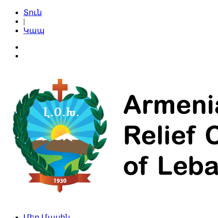
Տուն
|
Կապ
Մեր Մասին