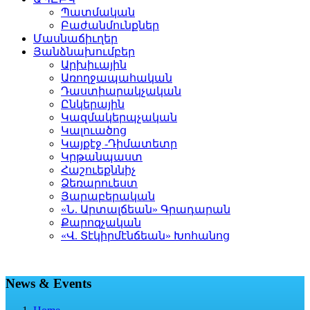
Պատմական
Բաժանմունքներ
Մասնաճիւղեր
Յանձնախումբեր
Արխիւային
Առողջապահական
Դաստիարակչական
Ընկերային
Կազմակերպչական
Կալուածոց
Կայքէջ -Դիմատետր
Կրթանպաստ
Հաշուեքննիչ
Ձեռարուեստ
Յարաբերական
«Ն. Արտալճեան» Գրադարան
Քարոզչական
«Վ. Տէկիրմէնճեան» Խոհանոց
News & Events