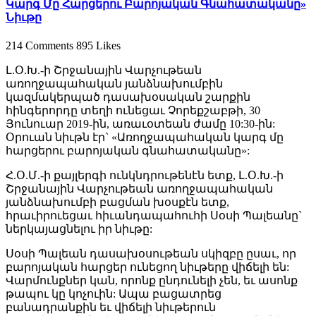
Կարգ Մը Հարցերու Բարոյական Գնահատականը»
Նիւթը
214 Comments
895 Likes
Լ.Օ.Խ.-ի Շրջանային Վարչութեան
առողջապահական յանձնախումբին
կազմակերպած դասախօսական շարքին
հինգերորդը տեղի ունեցաւ Չորեքշաբթի, 30
Յունուար 2019-ին, առաւօտեան ժամը 10:30-ին:
Օրուան նիւթն էր` «Առողջապահական կարգ մը
հարցերու բարոյական գնահատականը»:
Հ.Օ.Մ.-ի քայլերգի ունկնդրութենէն ետք, Լ.Օ.Խ.-ի
Շրջանային Վարչութեան առողջապահական
յանձնախումբի բացման խօսքէն ետք,
հրաւիրուեցաւ հիւանդապահուհի Սօսի Պալեանը`
ներկայացնելու իր նիւթը:
Սօսի Պալեան դասախօսութեան սկիզբը ըսաւ, որ
բարոյական հարցեր ունեցող նիւթերը վիճելի են:
Վարմունքներ կան, որոնք ընդունելի չեն, եւ ասոնք
թապու կը կոչուին: Ապա բացատրեց
բանադրանքին եւ վիճելի նիւթերուն