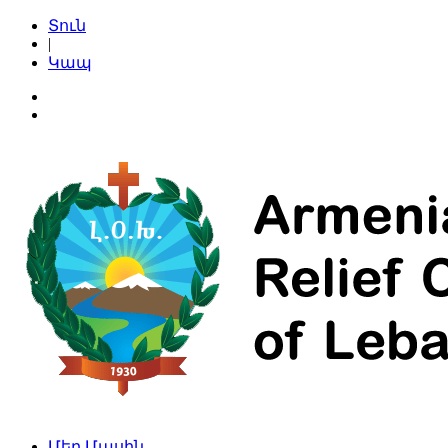
Տուն
|
Կապ
Մեր Մասին