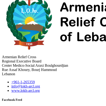
Armenian Relief Cross
Regional Executive Board
Center Medico-Social Araxi Boulghourdjian
Rue Assaf Khoury, Bourj Hammoud
Lebanon
+961-1-265359
info@lokh-arcl.org
www.lokh-arcl.org
Facebook Feed