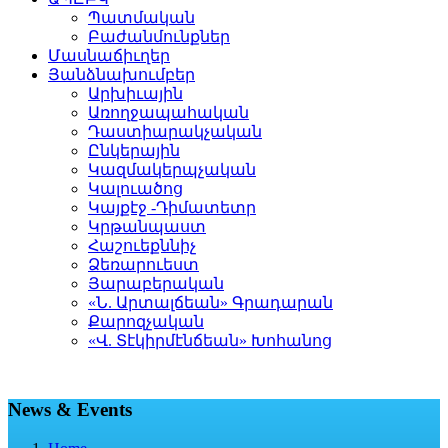
Պատմական
Բաժանմունքներ
Մասնաճիւղեր
Յանձնախումբեր
Արխիւային
Առողջապահական
Դաստիարակչական
Ընկերային
Կազմակերպչական
Կալուածոց
Կայքէջ -Դիմատետր
Կրթանպաստ
Հաշուեքննիչ
Ձեռարուեստ
Յարաբերական
«Ն. Արտալճեան» Գրադարան
Քարոզչական
«Վ. Տէկիրմէնճեան» Խոհանոց
News & Events