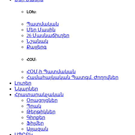
ԼՕԽ:
Պատմական
Մեր Մասին
26 Մասնաճիւղեր
Նշանակ
Քայլերգ
ՀՕՄ:
ՀՕՄ-ի Պատմական
Համահայկական Պատգմ. Ժողովներ
Լուրեր
Նկարներ
Հրատարակչական
Օրացոյցներ
Պրակ
Թերթիկներ
Գիրքեր
Ֆիլմեր
Այլազան
ԱՊԸԲԿ