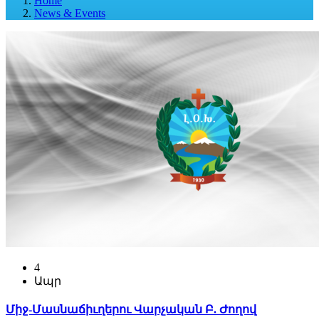
Home
News & Events
4
Ապր
Միջ-Մասնաճիւղերու Վարչական Բ. Ժողով