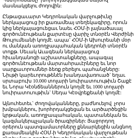
մասնակցելու ժողովին:
Ընթացաւարտ Կեդրոնական վարչութիւնը
ներկայացուց իր քառամեայ տեղեկագիրը, որուն
կից ներկայացուեցաւ նաեւ ՀՕՄ-ի լայնածաւալ
գործունէութեան քարտէսը վարիչ տնօրէն Վերժինի
Թուլումեանի կողմէ. ապա` ՀՕՄ-ի Ախուրեանի մօր
ու մանկան առողջապահական կեդրոնի տնօրէն
տոքթ. Սեւակ Աւագեան ներկայացուց
հիւանդանոցի աշխատանքները, ապագայ
գործունէութեան մարտահրաւէրները եւ նոր
սարքաւորումներ ձեռք բերելու պահանջները:
Նիւթի կարեւորութենէն խանդավառուած` եղաւ
սրտաբուխ 10.000 տոլարի նուիրատուութիւն Շաքէ
եւ Նորա Կէօնճեաններուն կողմէ եւ 1000 տոլարի
նուիրատուութիւն` Սեդա Կէօվրեքեանի կողմէ:
Այնուհետեւ` ժողովականները, բաժնուելով չորս
խմբակներու, խորհրդակցեցան եւ արծարծեցին
կրթական, առողջապահական, պատանեկան եւ
կազմակերպչական ծրագիրներ: Յաջորդող
օրերուն պատգամաւորները քննարկեցին անցնող
քառամեակին ՀՕՄ-ի Կեդրոնական վարչութեան