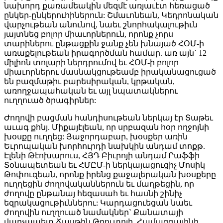
նախորդ քառամեակին մեզմէ առյաւէտ հեռացած
ընկեր-ընկերուհիներուն: Շմաւոնեան, Կեդրոնական
վարչութեան անունով, նաեւ շնորհակալութիւն
յայտնեց բոլոր միաւորներուն, որոնք չորս
տարիներու ընթացքին ջանք չեն խնայած ՀՕՄ-ի
առաքելութեան իրագործման համար. առ այն` 12
միլիոն տոլարի ներդրումով եւ ՀՕՄ-ի բոլոր
միաւորներու մասնակցութեամբ իրականացուցած
են բազմաթիւ բարեսիրական, կրթական,
առողջապահական եւ այլ նպատակներու
ուղղուած ծրագիրներ:
Ժողովի բացման հանդիսութեան ներկայ էր Տաթեւ
աւագ քհնյ. Միքայէլեան, որ սրբազան հօր ողջոյնի
խօսքը ուղղեց: Յաջորդաբար, խօսքեր առին
Եւրոպական խորհուրդի նախկին անդամ տոքթ.
Էլենի Թէոխարուս, ՀՅԴ Բիւրոյի անդամ Րաֆֆի
Տօնապետեան եւ ՀՄԸՄ-ի ներկայացուցիչ Մոսիկ
Թոփուզեան, որոնք իրենց քաջալերական խօսքերը
ուղղեցին ժողովականներուն եւ մաղթեցին, որ
ժողովը ընթանայ հեզասահ եւ հասնի շինիչ
եզրակացութիւններու: Կարդացուեցան նաեւ
ժողովին ուղղուած նամակներ` Քանատայի
վարչապետ Ճասթին Թրուտոյի, Համազգայինի