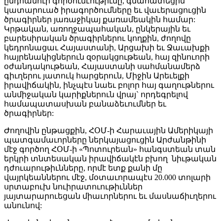
ընդհանուր գործունէութիւնը, գնահատեցին
կատարուած իրագործումները եւ վաւերացուցին
ծրագիրներ յառաջիկայ քառամեակին համար:
Կրթական, առողջապահական, ընկերային եւ
բարեսիրական ծրագիրներու կողքին, ժողովը
կեդրոնացաւ Հայաստանի, Արցախի եւ Ջաւախքի
հայրենակիցներուն զօրակցութեան, հայ զինուորի
օժանդակութեան, Հայաստանի սահմանամերձ
գիւղերու յատուկ հարցերուն, Միջին Արեւելքի
իրավիճակին, ինչպէս նաեւ բոլոր հայ գաղութներու
անմիջական կարիքներուն վրայ` որդեգրելով
համապատասխան բանաձեւումներ եւ
ծրագիրներ:
Ժողովին ընթացքին, ՀՕՄ-ի Հարաւային Ամերիկայի
պատգամաւորները ներկայացուցին Արժանթինի
մէջ գործող ՀՕՄ-ի «Պոտուրեան» հանգստեան տան
երկրի տնտեսական իրավիճակէն բխող նիւթական
դժուարութիւնները, որմէ ետք քանի մը
վայրկեաններու մէջ, մօտաւորապէս 20.000 տոլարի
սրտաբուխ նուիրատուութիւններ
յայտարարուեցան միաւորներու եւ մասնաճիւղերու
անունով: