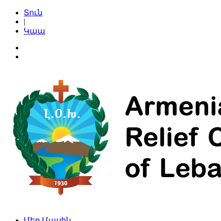
Տուն
|
Կապ
Մեր Մասին