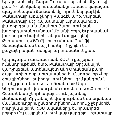
Երեկոյեան, «Լը Շաթօ Ռուայալ» սրահին մէջ աւելի
քան 400 ներկաներու մասնակցութեամբ կայացաւ
պաշտօնական ձեռնարկ մը, որուն ներկայ էին
Քանատայի առաջնորդ Բաբգէն արք. Չարեան,
Քանատայի մէջ Հայաստանի արտակարգ եւ
լիազօր դեսպան Անահիտ Յարութիւնեան,
խորհրդարանի անդամ Մելանի Ժոլի, Եւրոպական
խորհուրդի նախկին անդամ տոքթ. Էլենի
Թէոխարուս, ՀՅԴ Բիւրոյի անդամ Րաֆֆի
Տօնապետեան եւ այլ հիւրեր: Ողջոյնի եւ
քաջալերական խօսքեր արտասանուեցան:
Երկուշաբթի առաւօտեան ՀՕՄ-ի քայլերգի
ունկնդրութենէն ետք, Քանատայի Շրջանային
վարչութեան ատենապետ Անի Օհանեան բարի
գալուստի խօսք արտասանեց եւ մաղթեց, որ «նոր
ծրագիրներու եւ իրողութիւններու դէմ յանդիման
ըլլանք յստակատես եւ վճռական»: Ապա
Կեդրոնական վարչութեան ատենապետ Քարոլին
Շմաւոնեան շնորհակալութիւն յայտնեց
Քանատայի Շրջանային վարչութեան եւ տեղական
մասնաճիւղերու ընկերուհիներուն, որոնք ջերմօրէն
հիւրընկալեցին ՀՕՄ-ականները, եւ հրաւիրեց
բոլորը մէկ վայրկեան յոտնկայս յարգելու յիշատակը