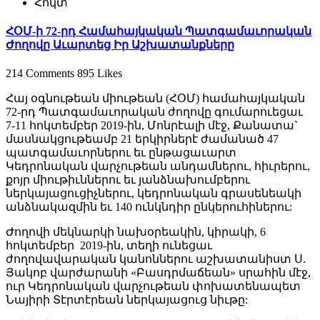
Հոկտ
ՀՕՄ-ի 72-րդ Համահայկական Պատգամաւորական
Ժողովը Աւարտեց Իր Աշխատանքները
214 Comments
895 Likes
Հայ օգնութեան միութեան (ՀՕՄ) համահայկական
72-րդ Պատգամաւորական ժողովը գումարուեցաւ
7-11 հոկտեմբեր 2019-ին, Մոնրէալի մէջ, Քանատա`
մասնակցութեամբ 21 երկիրներէ ժամանած 47
պատգամաւորներու եւ ընթացաւարտ
Կեդրոնական վարչութեան անդամներու, հիւրերու,
քոյր միութիւններու եւ յանձնախումբերու
ներկայացուցիչներու, կեդրոնական գրասենեակի
անձնակազմին եւ 140 ունկնդիր ընկերուհիներու:
Ժողովի մեկնարկի նախօրեակին, կիրակի, 6
հոկտեմբեր 2019-ին, տեղի ունեցաւ
ժողովավարական կանոններու աշխատանիստ Ս.
Յակոբ վարժարանի «Բասդրմաճեան» սրահին մէջ,
ուր Կեդրոնական վարչութեան փոխատենապետ
Նայիրի Տէրտէրեան ներկայացուց նիւթը: