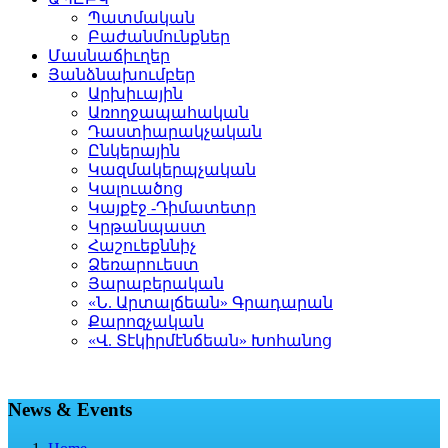
Պատմական
Բաժանմունքներ
Մասնաճիւղեր
Յանձնախումբեր
Արխիւային
Առողջապահական
Դաստիարակչական
Ընկերային
Կազմակերպչական
Կալուածոց
Կայքէջ -Դիմատետր
Կրթանպաստ
Հաշուեքննիչ
Ձեռարուեստ
Յարաբերական
«Ն. Արտալճեան» Գրադարան
Քարոզչական
«Վ. Տէկիրմէնճեան» Խոհանոց
News & Events