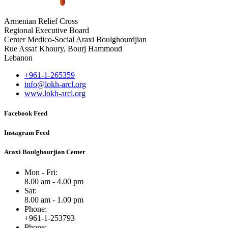
Armenian Relief Cross
Regional Executive Board
Center Medico-Social Araxi Boulghourdjian
Rue Assaf Khoury, Bourj Hammoud
Lebanon
+961-1-265359
info@lokh-arcl.org
www.lokh-arcl.org
Facebook Feed
Instagram Feed
Araxi Boulghourjian Center
Mon - Fri:
8.00 am - 4.00 pm
Sat:
8.00 am - 1.00 pm
Phone:
+961-1-253793
Phone: