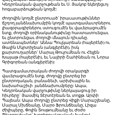
Կեդրոնական վարչութեան եւ Ս. Յակոբ եկեղեցւոյ
հոգաբարձութեան կողմէ:
Ժողովին կողմէ ընտրուած` իրաւասութիւններ
ճշդող յանձնախումբին կողմէ պատգամաւորներու
լիազօրագիրներու ստուգումէն եւ վաւերացումէն
ետք, ժողովի օրինականութիւնը հաստատուեցաւ
եւ ընտրուեցաւ ժողովի մնայուն դիւանը.
ատենապետներ` Աննա Պուլկարեան (հայերէնի) ու
Թալին Մկրտիչեան (անգլերէնի), իսկ
քարտուղարներ` Մարալ Թուլումեան ու Հելլեն
Խայաթ (հայերէնի), եւ Նայիրի Շահինեան ու Նորա
Գրիգորեան (անգլերէնի):
Պատգամաւորական ժողովի օրակարգի
վաւերացումէն ետք, ժողովը ընտրեց իր
ընտրողական, բանաձեւի, արխիւային եւ
նախահաշիւի յանձնախումբերը: Ապա,
Կեդրոնական վարչութիւնը ներկայացուց իր
հիւրերը` Յասմիկ Տէրտէրեան եւ տոքթ. Արփի
Պալեան: Ապա ժողովը ընտրեց Վիքի Մարաշլեանը,
Մարալ Մխճեանը, Մարօ Ֆրունճեանը, Լիզա
Ժիլիպերը, Փոլին Տոսթումեանը եւ Ժօժօ
Պետրոսեանը` խորհրդակցական ձայնով