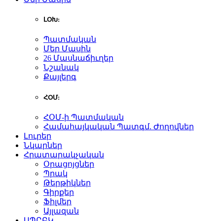
ԼՕԽ:
Պատմական
Մեր Մասին
26 Մասնաճիւղեր
Նշանակ
Քայլերգ
ՀՕՄ:
ՀՕՄ-ի Պատմական
Համահայկական Պատգմ. Ժողովներ
Լուրեր
Նկարներ
Հրատարակչական
Օրացոյցներ
Պրակ
Թերթիկներ
Գիրքեր
Ֆիլմեր
Այլազան
ԱՊԸԲԿ