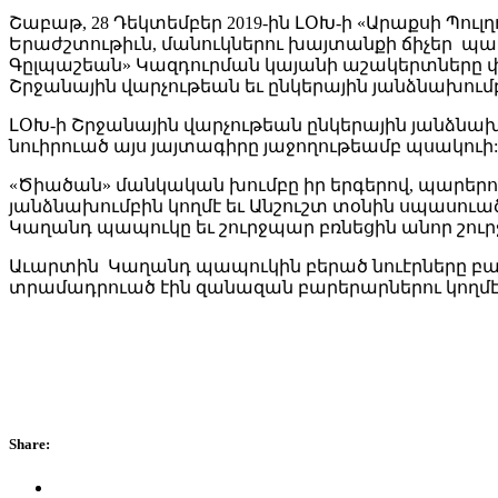
Շաբաթ, 28 Դեկտեմբեր 2019-ին ԼՕԽ-ի «Արաքսի Պու
Երաժշտութիւն, մանուկներու խայտանքի ճիչեր պար
Գըլպաշեան» Կազդուրման կայանի աշակերտները փո
Շրջանային վարչութեան եւ ընկերային յանձնախումբ
ԼՕԽ-ի Շրջանային վարչութեան ընկերային յանձն
նուիրուած այս յայտագիրը յաջողութեամբ պսակուի:
«Ծիածան» մանկական խումբը իր երգերով, պարերով
յանձնախումբին կողմէ եւ Անշուշտ տօնին սպասու
Կաղանդ պապուկը եւ շուրջպար բռնեցին անոր շուր
Աւարտին Կաղանդ պապուկին բերած նուէրները բաժնո
տրամադրուած էին զանազան բարերարներու կողմէ
Share: