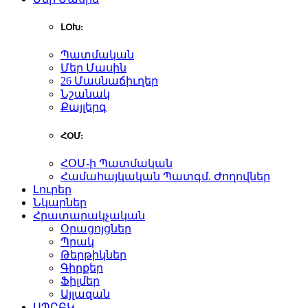
ԼՕԽ:
Պատմական
Մեր Մասին
26 Մասնաճիւղեր
Նշանակ
Քայլերգ
ՀՕՄ:
ՀՕՄ-ի Պատմական
Համահայկական Պատգմ. Ժողովներ
Լուրեր
Նկարներ
Հրատարակչական
Օրացոյցներ
Պրակ
Թերթիկներ
Գիրքեր
Ֆիլմեր
Այլազան
ԱՊԸԲԿ