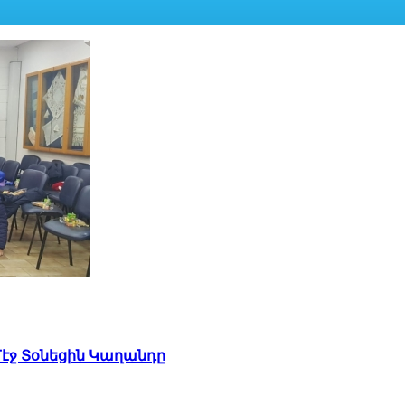
Մէջ Տօնեցին Կաղանդը