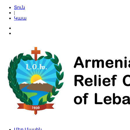
Տուն
|
Կապ
Մեր Մասին