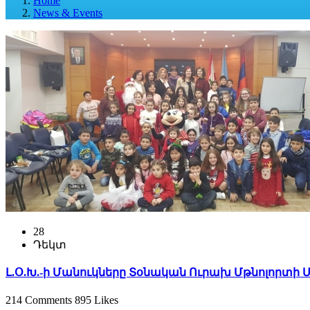
Home
News & Events
28
Դեկտ
Լ.Օ.Խ.-ի Մանուկները Տօնական Ուրախ Մթնոլորտի 
214 Comments
895 Likes