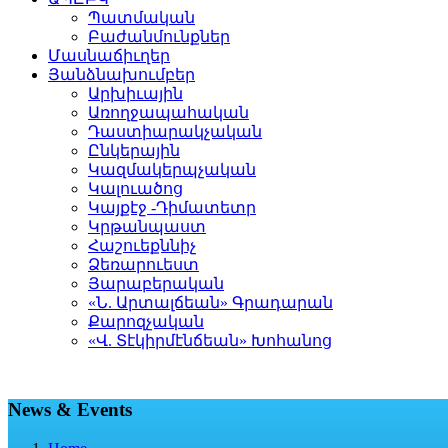
Պատմական
Բաժանմունքներ
Մասնաճիւղեր
Յանձնախումբեր
Արխիւային
Առողջապահական
Դաստիարակչական
Ընկերային
Կազմակերպչական
Կալուածոց
Կայքէջ -Դիմատետր
Կրթանպաստ
Հաշուեքննիչ
Ձեռարուեստ
Յարաբերական
«Ն. Արտալճեան» Գրադարան
Քարոզչական
«Վ. Տէկիրմէնճեան» Խոհանոց
News & Events