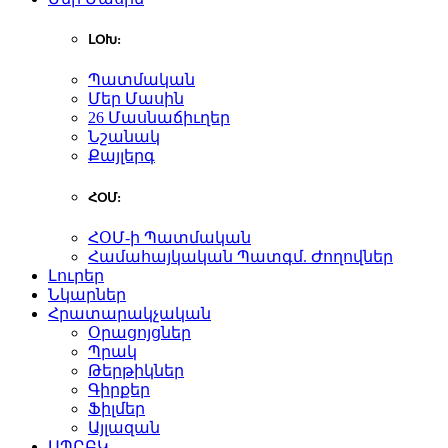
ԼՕԽ:
Պատմական
Մեր Մասին
26 Մասնաճիւղեր
Նշանակ
Քայլերգ
ՀՕՄ:
ՀՕՄ-ի Պատմական
Համահայկական Պատգմ. Ժողովներ
Լուրեր
Նկարներ
Հրատարակչական
Օրացոյցներ
Պրակ
Թերթիկներ
Գիրքեր
Ֆիլմեր
Այլազան
ԱՊԸԲԿ