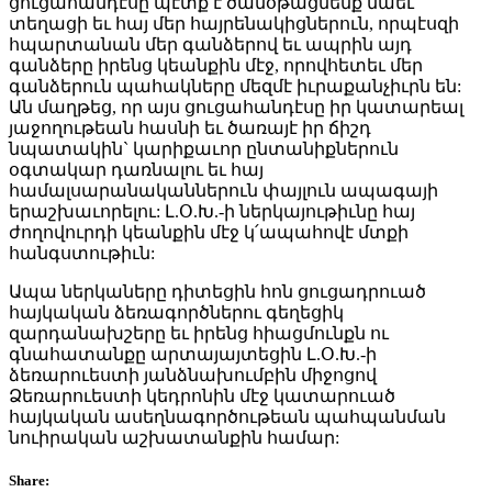
ցուցահանդէսը պէտք է ծանօթացնենք նաեւ
տեղացի եւ հայ մեր հայրենակիցներուն, որպէսզի
հպարտանան մեր գանձերով եւ ապրին այդ
գանձերը իրենց կեանքին մէջ, որովհետեւ մեր
գանձերուն պահակները մեզմէ իւրաքանչիւրն են:
Ան մաղթեց, որ այս ցուցահանդէսը իր կատարեալ
յաջողութեան հասնի եւ ծառայէ իր ճիշդ
նպատակին` կարիքաւոր ընտանիքներուն
օգտակար դառնալու եւ հայ
համալսարանականներուն փայլուն ապագայի
երաշխաւորելու: Լ.Օ.Խ.-ի ներկայութիւնը հայ
ժողովուրդի կեանքին մէջ կ՛ապահովէ մտքի
հանգստութիւն:
Ապա ներկաները դիտեցին հոն ցուցադրուած
հայկական ձեռագործներու գեղեցիկ
զարդանախշերը եւ իրենց հիացմունքն ու
գնահատանքը արտայայտեցին Լ.Օ.Խ.-ի
ձեռարուեստի յանձնախումբին միջոցով
Ձեռարուեստի կեդրոնին մէջ կատարուած
հայկական ասեղնագործութեան պահպանման
նուիրական աշխատանքին համար:
Share: