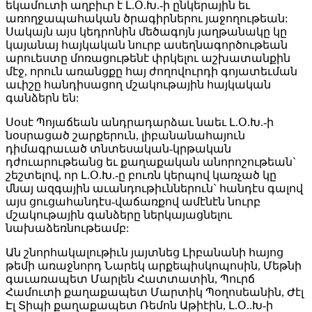
եկամուտի աղբիւր է Լ.Օ.Խ.-ի ընկերային եւ
առողջապահական ծրագիրներու յաջողութեան:
Սակայն այս կեդրոնին մեծագոյն յաղթանակը կը
կայանայ հայկական նուրբ ասեղնագործութեան
արուեստը մոռացութենէ փրկելու աշխատանքին
մէջ, որուն առանցքը հայ ժողովուրդի գոյատեւման
աւիշը հանդիսացող մշակութային հայկական
գանձերն են:
Սօսէ Պոյաճեան անդրադարձաւ նաեւ Լ.Օ.Խ.-ի
նօսրացած շարքերուն, լիբանանահայուն
դիմագրաւած տնտեսական-կրթական
դժուարութեանց եւ քաղաքական անորոշութեան`
շեշտելով, որ Լ.Օ.Խ.-ը բուռն կերպով կառչած կը
մնայ ազգային աւանդութիւններուն` հանդէս գալով
այս ցուցահանդէս-վաճառքով ամէնէն նուրբ
մշակութային գանձերը ներկայացնելու
նախաձեռնութեամբ:
Ան շնորհակալութիւն յայտնեց Լիբանանի հայոց
թեմի առաջնորդ Նարեկ արքեպիսկոպոսին, Մեթնի
գաւառապետ Մարլեն Հատտատին, Պուրճ
Համուտի քաղաքապետ Մարտիկ Պօղոսեանին, Ժէլ
Էլ Տիպի քաղաքապետ Ռեմոն Աթիէին, Լ.Օ..Խ-ի