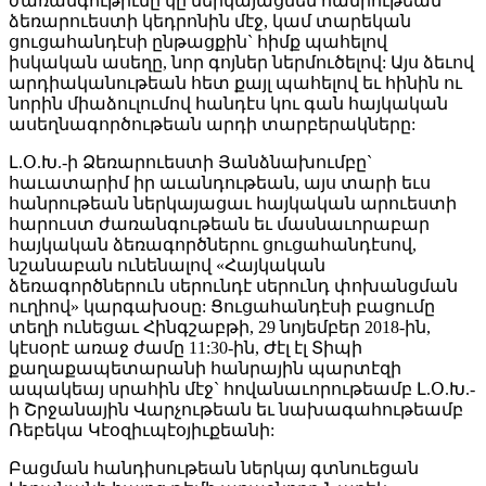
ժառանգութիւնը կը ներկայացնեն հանրութեան
ձեռարուեստի կեդրոնին մէջ, կամ տարեկան
ցուցահանդէսի ընթացքին` հիմք պահելով
իսկական ասեղը, նոր գոյներ ներմուծելով: Այս ձեւով
արդիականութեան հետ քայլ պահելով եւ հինին ու
նորին միաձուլումով հանդէս կու գան հայկական
ասեղնագործութեան արդի տարբերակները:
Լ.Օ.Խ.-ի Ձեռարուեստի Յանձնախումբը`
հաւատարիմ իր աւանդութեան, այս տարի եւս
հանրութեան ներկայացաւ հայկական արուեստի
հարուստ ժառանգութեան եւ մասնաւորաբար
հայկական ձեռագործներու ցուցահանդէսով,
նշանաբան ունենալով «Հայկական
ձեռագործներուն սերունդէ սերունդ փոխանցման
ուղիով» կարգախօսը: Ցուցահանդէսի բացումը
տեղի ունեցաւ Հինգշաբթի, 29 նոյեմբեր 2018-ին,
կէսօրէ առաջ ժամը 11:30-ին, Ժէլ էլ Տիպի
քաղաքապետարանի հանրային պարտէզի
ապակեայ սրահին մէջ` հովանաւորութեամբ Լ.Օ.Խ.-
ի Շրջանային Վարչութեան եւ նախագահութեամբ
Ռեբեկա Կէօզիւպէօյիւքեանի:
Բացման հանդիսութեան ներկայ գտնուեցան