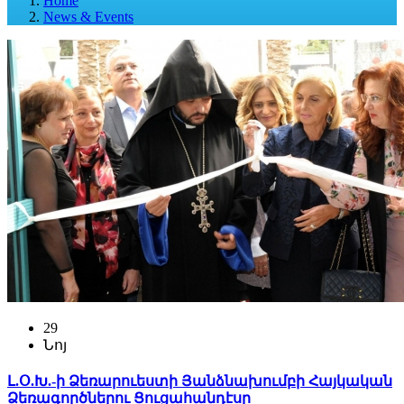
Home
News & Events
29
Նոյ
Լ.Օ.Խ.-ի Ձեռարուեստի Յանձնախումբի Հայկական
Ձեռագործներու Ցուցահանդէսը