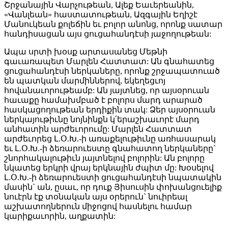
Շրջանային Վարչութեան, Ալեք Եաւերեանին,
«Վանլեան» հաստատութեան, Ազգային Եղիշէ
Մանուկեան քոլեճին եւ բոլոր անոնց, որոնք սատար
հանդիսացան այս ցուցահանդէսի յաջողութեան:
Ապա սրտի խօսք արտասանեց Մեթնի
գաւառապետ Մարլեն Հատտատ: Ան գնահատեց
ցուցահանդէսի ներկաները, որոնք շրջապատուած
են պատկան մարմիններով, եկեղեցւոյ
հովանաւորութեամբ: Ան յայտնեց, որ այսօրուան
հաւաքը համախմբած է բոլորս մարդ արարած
հասկացողութեան երդիքին տակ: Ձեր այսօրուան
ներկայութիւնը նոյնինքն կ՛երաշխաւորէ մարդ
անհատին արժեւորումը: Մարլեն Հատտատ
արժեւորեց Լ.Օ.Խ.-ի առաքելութիւնը առհասարակ
եւ Լ.Օ.Խ.-ի ձեռարուեստը գնահատող ներկաները`
շնորհակալութիւն յայտնելով բոլորին: Ան բոլորը
նկատեց երկրի վրայ երկնային ժպիտ մը: Խօսելով
Լ.Օ.Խ.-ի ձեռարուեստի ցուցահանդէսի նպատակին
մասին` ան, ըսաւ, որ դուք Յիսուսին փոխանցուելիք
նուէրն էք տօնական այս օրերուն` նուիրեալ
աշխատողներուն միջոցով հասնելու համար
կարիքաւորին, աղքատին: