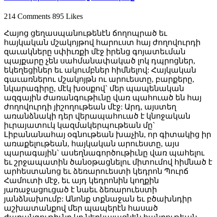
214 Comments
895 Likes
Հայոց ցեղասպանութենէն ճողոպրած եւ
հայկական մշակոյթով հարուստ հայ ժողովուրդի
զաւակները սփիւռքի մէջ իրենց գոյատեւման
պայքարը չեն սահմանափակած լոկ դպրոցներ,
եկեղեցիներ եւ ակումբներ հիմնելով: Հայկական
գաւառներու մշակոյթն ու արուեստը, բարքերը,
նկարագիրը, մէկ խօսքով` մեր պապենական
ազգային ժառանգութիւնը վառ պահուած են հայ
ժողովուրդի յիշողութեան մէջ: Արդ, այստեղ
առանձնակի դեր վերապահուած է կնոջական
իւրայատուկ կազմակերպութեան մը`
Լիբանանահայ օգնութեան խաչին, որ գիտակից իր
առաքելութեան, հայկական արուեստը, այս
պարագային` ասեղնագործութիւնը վառ պահելու
եւ շրջապատին ծանօթացնելու միտումով հիմնած է
արհեստանոց եւ ձեռարուեստի կեդրոն Պուրճ
Համուտի մէջ, եւ այդ կեդրոնին կողքին
յառաջացուցած է նաեւ ձեռարուեստի
յանձնախումբ: Անոնք տքնաջան եւ բծախնդիր
աշխատանքով մեր պապերէն հասած