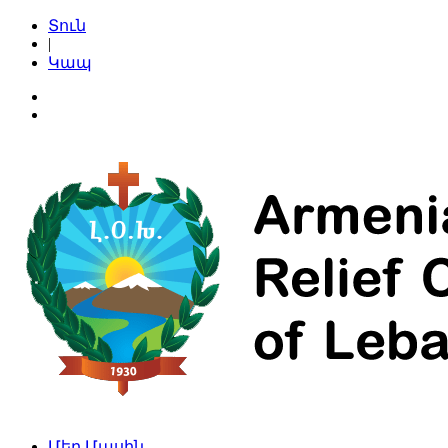
Տուն
|
Կապ
Մեր Մասին