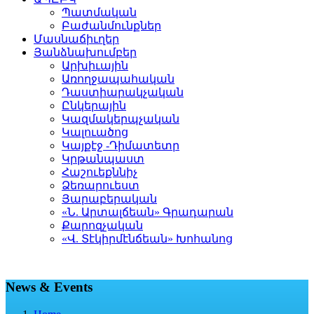
Պատմական
Բաժանմունքներ
Մասնաճիւղեր
Յանձնախումբեր
Արխիւային
Առողջապահական
Դաստիարակչական
Ընկերային
Կազմակերպչական
Կալուածոց
Կայքէջ -Դիմատետր
Կրթանպաստ
Հաշուեքննիչ
Ձեռարուեստ
Յարաբերական
«Ն. Արտալճեան» Գրադարան
Քարոզչական
«Վ. Տէկիրմէնճեան» Խոհանոց
News & Events