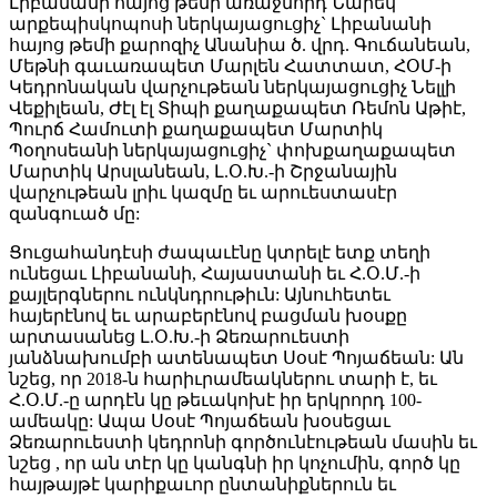
Լիբանանի հայոց թեմի առաջնորդ Նարեկ
արքեպիսկոպոսի ներկայացուցիչ` Լիբանանի
հայոց թեմի քարոզիչ Անանիա ծ. վրդ. Գուճանեան,
Մեթնի գաւառապետ Մարլեն Հատտատ, ՀՕՄ-ի
Կեդրոնական վարչութեան ներկայացուցիչ Նելլի
Վեքիլեան, Ժէլ էլ Տիպի քաղաքապետ Ռեմոն Աթիէ,
Պուրճ Համուտի քաղաքապետ Մարտիկ
Պօղոսեանի ներկայացուցիչ` փոխքաղաքապետ
Մարտիկ Արսլանեան, Լ.Օ.Խ.-ի Շրջանային
վարչութեան լրիւ կազմը եւ արուեստասէր
զանգուած մը:
Ցուցահանդէսի ժապաւէնը կտրելէ ետք տեղի
ունեցաւ Լիբանանի, Հայաստանի եւ Հ.Օ.Մ.-ի
քայլերգներու ունկնդրութիւն: Այնուհետեւ
հայերէնով եւ արաբերէնով բացման խօսքը
արտասանեց Լ.Օ.Խ.-ի Ձեռարուեստի
յանձնախումբի ատենապետ Սօսէ Պոյաճեան: Ան
նշեց, որ 2018-ն հարիւրամեակներու տարի է, եւ
Հ.Օ.Մ.-ը արդէն կը թեւակոխէ իր երկրորդ 100-
ամեակը: Ապա Սօսէ Պոյաճեան խօսեցաւ
Ձեռարուեստի կեդրոնի գործունէութեան մասին եւ
նշեց , որ ան տէր կը կանգնի իր կոչումին, գործ կը
հայթայթէ կարիքաւոր ընտանիքներուն եւ