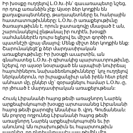
Իր խօսքը ուղղելով Լ.Օ.Խ.-ին` գաւառապետը նշեց,
որ դուք առանձին չէք: Այսօր ձեր կողքին են
քաղաքապետները, թաղապետները եւ հանրային
հաստատութիւնները: Լ.Օ.Խ.-ի առաքելութիւնը
ծառայութիւնն է, որուն ջատագովը մնացած է ան,
շարունակելով ընթանալ իր ուղիէն, խօսքի
սահմաններէն դուրս ելլելով եւ միշտ գործի ու
պատնէշի վրայ մնալով: Մենք միշտ ձեր կողքին ենք:
Շարունակեցէ՛ք ձեր մարդասիրական
առաքելութիւնը: Իր խօսքի աւարտին, ան
գնահատեց Լ.Օ.Խ.-ի գիտակից պարտաւորութիւնը,
նշելով, որ այսօր նօսրացած են այսպիսի նուիրեալ
հայուհիներու նախաձեռնութիւնները` կոչ ուղղելով
ներկաներուն, որ իւրաքանչիւր անձ իրեն հետ բերէ
անհատ մը, ընկեր մը` զօրացնելու համար Լ.Օ.Խ.-ը,
որ լծուած է մարդասիրական առաքելութեան:
Հուսկ Լիբանանի հայոց թեմի առաջնորդ Նարեկ
արքեպիսկոպոսի խօսքը արտասանեց Լիբանանի
հայոց թեմի քարոզիչ Անանիա ծ. վրդ. Գուճանեան:
Ան բոլորը ողջունեց Լիբանանի հայոց թեմի
առաջնորդ Նարեկ արքեպիսկոպոսին եւ իր
անունով: Ան ուրախութիւն եւ հպարտութիւն
յայտնեց, որ ընդհանրապէս այս թեմին մէջ