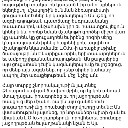
հայութիւնը տակաւին կառչած է իր ակունքներուն,
եկեղեցւոյ, մշակոյթին եւ նման ձեռարուեստի
ցուցահանդէսներ կը կազմակերպէ: Ան նշեց, որ
ազգի գոյութեան պատճառը եւ գրաւականը
հաւատարիմ, անշահախնդիր եւ հաւատքով լեցուն
կիներն են, որոնք նման մշակոյթի գործեր միշտ վառ
կը պահեն, կը ցուցադրեն եւ իրենց հոգիի սէրը
կ՛արտայայտեն իրենց հայրենիքին, ազգին ու
մշակոյթին նկատմամբ: Լ.Օ.Խ.-ի առաքելութիւնը
ծառայութիւնն է կարիքաւորին, երիտասարդներուն
եւ ամբողջ լիբանանահայութեան: Ան քաջալերեց
այս ցուցահանդէսին կազմակերպումը եւ յիշեցուց,
որ մենք այն ազգն ենք, որ չենք սիրեր նահանջ
ապրիլ մեր առաքելութեան մէջ, նշեց ան:
Հայր սուրբը շնորհակալութիւն յայտնեց
Ձեռարուեստի յանձնախումբին, որ կրկին անգամ
մտայղացաւ, իրագործեց եւ իր յաջողութեան
հասցուց մեր մշակութային այս գանձերուն
ցուցադրութիւնը, որպէսզի ժողովուրդը տեսնէ: Ան
վստահութիւն յայտնեց, որ նոր անձեր պիտի գան եւ
միանան Լ.Օ.Խ.-ի շարքերուն, որովհետեւ բռունցքը
յաջողութեան եւ յաղթանակի նշան է: Այս