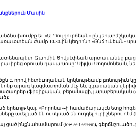
անքներուն Մասին
անձնախումբը եւ «Ա. Պուլղուրճեան» ընկերաբժշկա
ռաւօտեան ժամը 10:30-ին կեդրոնի «Թնճուկեան» սրահի
մբի ատենապետ Զարմիկ Յովսէփեան արտասանեց բացմ
աւիրեց օրուան դասախօսը` Սիլվա Սողոմոնեան, ներկա
ծքն է, որով հետեւողական կրկնութեամբ բռնութիւն կ
նք արագ կազմաւորման մէջ են, զգացական վերիվայ
րեր (ֆիզիքական, բերանացի, յարաբերական (click for
ծ):
ուած երեւոյթ կայ. «Քորոնա»-ի համաճարակէն ետք հ
 աւելցած են ու սկսած են ուղղել ուրիշներու դէմ (Proj
ծ ինքնահամարում (low self esteem), գերճնշուածութիւ