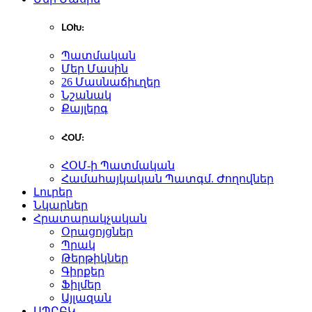
ԼՕԽ:
Պատմական
Մեր Մասին
26 Մասնաճիւղեր
Նշանակ
Քայլերգ
ՀՕՄ:
ՀՕՄ-ի Պատմական
Համահայկական Պատգմ. Ժողովներ
Լուրեր
Նկարներ
Հրատարակչական
Օրացոյցներ
Պրակ
Թերթիկներ
Գիրքեր
Ֆիլմեր
Այլազան
ԱՊԸԲԿ