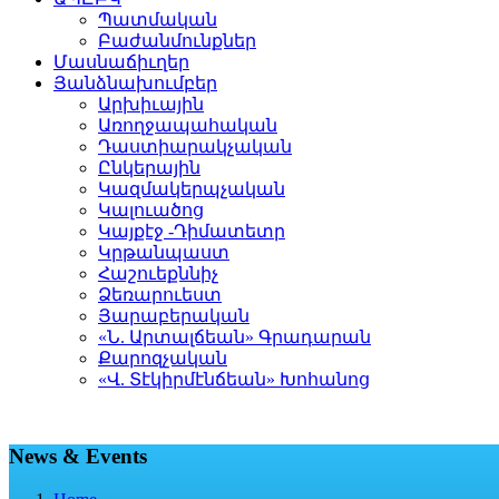
Պատմական
Բաժանմունքներ
Մասնաճիւղեր
Յանձնախումբեր
Արխիւային
Առողջապահական
Դաստիարակչական
Ընկերային
Կազմակերպչական
Կալուածոց
Կայքէջ -Դիմատետր
Կրթանպաստ
Հաշուեքննիչ
Ձեռարուեստ
Յարաբերական
«Ն. Արտալճեան» Գրադարան
Քարոզչական
«Վ. Տէկիրմէնճեան» Խոհանոց
News & Events