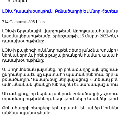
Մարտ
ԼՕԽ. Դասախօսութիւն` Բռնածաղրի Եւ Անոր Հետեւ
214 Comments
895 Likes
ԼՕԽ-ի Շրջանային վարչութեան Առողջապահական յ
կազմակերպութեամբ, երեքշաբթի, 15 մարտ 2022-ին, ա
դասախօսութիւնը:
ԼՕԽ-ի քայլերգի ունկնդրութենէ ետք յանձնախու
ներկաներուն, իրենց քաջալերանքին համար, ապա հր
դասախօսութիւնը:
Ս. Սողոմոնեան յայտնեց, որ բռնածաղրը այն կեցուա
ընդհանրապէս կը պատահի պատանիներուն, երբ անո
բռնածաղրի: Դասախօսը ներկայացուց 6 տեսակ բռնածաղ
ամուսնական կեանքի (սեռային) եւ նախապաշարուա
Ան աւելցուց, որ ներկայ օրերուն բռնածաղրի շեշտ
տրամադրութիւնները, նեղութիւնները եւ անձկութիւնները
Բռնածաղրի հետքերը երկարատեւ են, անձը կ՛ունենայ ցա
անձնասպանութեան: