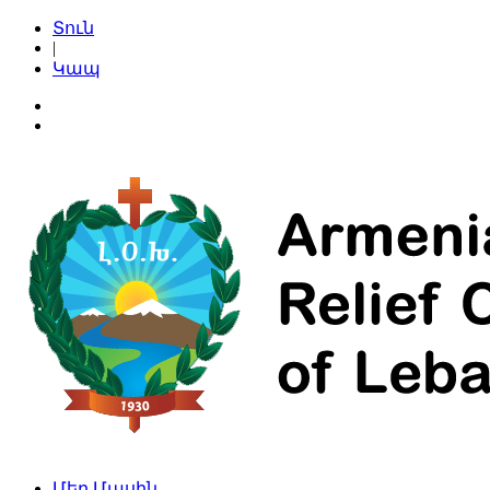
Տուն
|
Կապ
Մեր Մասին