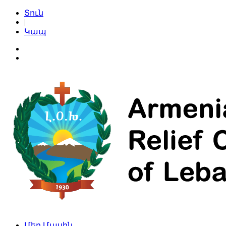
Տուն
|
Կապ
Մեր Մասին