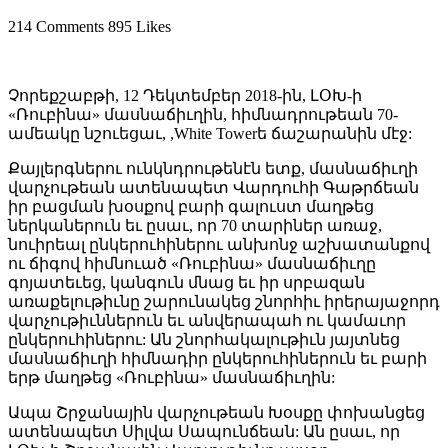
214 Comments
895 Likes
Չորեքշաբթի, 12 Դեկտեմբեր 2018-ին, ԼՕԽ-ի
«Ռուբինա» մասնաճիւղին, հիմնադրութեան 70-
ամեակը նշուեցաւ, ,White Towerե ճաշարանին մէջ:
Քայլերգներու ունկնդրութենէն ետք, մասնաճիւղի
վարչութեան ատենապետ Վարդուհի Գաթրճեան
իր բացման խօսքով բարի գալուստ մաղթեց
ներկաներուն եւ ըսաւ, որ 70 տարիներ առաջ,
նուիրեալ ընկերուհիներու անխոնջ աշխատանքով
ու ճիգով հիմնուած «Ռուբինա» մասնաճիւղը
գոյատեւեց, կանգուն մնաց եւ իր սրբազան
առաքելութիւնը շարունակեց շնորհիւ իրերայաջորդ
վարչութիւններուն եւ անվերապահ ու կամաւոր
ընկերուհիներու: Ան շնորհակալութիւն յայտնեց
մասնաճիւղի հիմնադիր ընկերուհիներուն եւ բարի
երթ մաղթեց «Ռուբինա» մասնաճիւղին:
Ապա Շրջանային վարչութեան Խօսքը փոխանցեց
ատենապետ Սիլվա Սապունճեան: Ան ըսաւ, որ