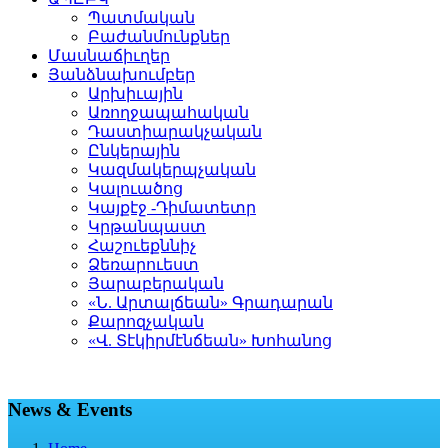
Պատմական
Բաժանմունքներ
Մասնաճիւղեր
Յանձնախումբեր
Արխիւային
Առողջապահական
Դաստիարակչական
Ընկերային
Կազմակերպչական
Կալուածոց
Կայքէջ -Դիմատետր
Կրթանպաստ
Հաշուեքննիչ
Ձեռարուեստ
Յարաբերական
«Ն. Արտալճեան» Գրադարան
Քարոզչական
«Վ. Տէկիրմէնճեան» Խոհանոց
News & Events