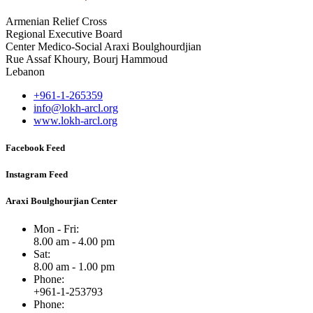
Armenian Relief Cross
Regional Executive Board
Center Medico-Social Araxi Boulghourdjian
Rue Assaf Khoury, Bourj Hammoud
Lebanon
+961-1-265359
info@lokh-arcl.org
www.lokh-arcl.org
Facebook Feed
Instagram Feed
Araxi Boulghourjian Center
Mon - Fri:
8.00 am - 4.00 pm
Sat:
8.00 am - 1.00 pm
Phone:
+961-1-253793
Phone: