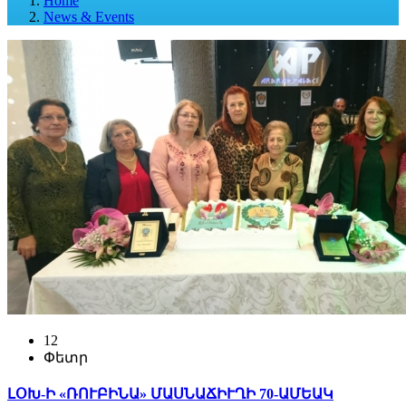
Home
News & Events
12
Փետր
ԼՕԽ-Ի «ՌՈՒԲԻՆԱ» ՄԱՍՆԱՃԻՒՂԻ 70-ԱՄԵԱԿ