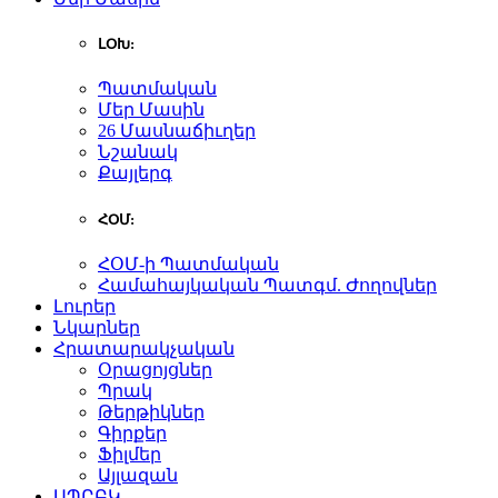
ԼՕԽ:
Պատմական
Մեր Մասին
26 Մասնաճիւղեր
Նշանակ
Քայլերգ
ՀՕՄ:
ՀՕՄ-ի Պատմական
Համահայկական Պատգմ. Ժողովներ
Լուրեր
Նկարներ
Հրատարակչական
Օրացոյցներ
Պրակ
Թերթիկներ
Գիրքեր
Ֆիլմեր
Այլազան
ԱՊԸԲԿ