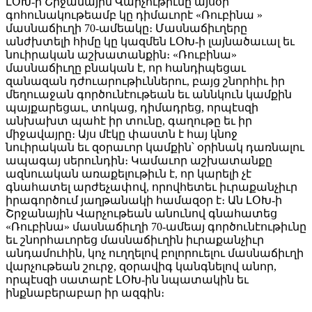
ԼՕԽ-ի Շրջանային Վարչութիւնը այսօր
գոհունակութեամբ կը դիմաւորէ «Ռուբինա »
մասնաճիւղի 70-ամեակը։ Մասնաճիւղերը
անժխտելի հիմը կը կազմեն ԼՕԽ-ի լայնածաւալ եւ
նուիրական աշխատանքին։ «Ռուբինա»
մասնաճիւղը բնական է, որ հանդիպեցաւ
զանազան դժուարութիւններու, բայց շնորհիւ իր
մեղուաջան գործունէութեան եւ աննկուն կամքին
պայքարեցաւ, տոկաց, դիմադրեց, որպէսզի
անխախտ պահէ իր տունը, գաղութը եւ իր
միջավայրը։ Այս մէկը փաստն է հայ կնոջ
նուիրական եւ զօրաւոր կամքին՝ օրինակ դառնալու
ապագայ սերունդին։ Կամաւոր աշխատանքը
ազնուական առաքելութիւն է, որ կարելի չէ
գնահատել արժեչափով, որովհետեւ իւրաքանչիւր
իրագործում յաղթանակի համազօր է։ Ան ԼՕԽ-ի
Շրջանային Վարչութեան անունով գնահատեց
«Ռուբինա» մասնաճիւղի 70-ամեայ գործունէութիւնը
եւ շնորհաւորեց մասնաճիւղին իւրաքանչիւր
անդամուհին, կոչ ուղղելով բոլորուելու մասնաճիւղի
վարչութեան շուրջ, զօրավիգ կանգնելով անոր,
որպէսզի սատարէ ԼՕԽ-ին նպատակին եւ
ինքնաբերաբար իր ազգին։