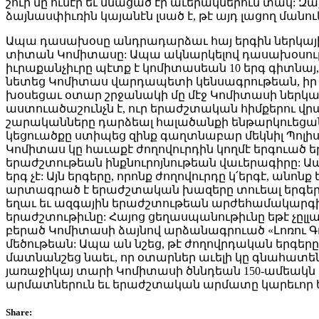
շուի մը ունէր եւ մնացած էր աւերակներուն տակ: Զ
ձայնասփիւռին կայանէն լսած է, թէ այդ լացող մանո
Ապա դասախօսը անդրադարձաւ հայ երգին ներկայիս
տիտան Կոմիտասը: Ապա ակնարկելով դասախօսութե
իւրաքանչիւրը պէտք է կոմիտասեան 10 երգ գիտնայ,
նետեց Կոմիտաս վարդապետի կենսագրութեան, իր վա
խօսեցաւ օտար շրջանակի մը մէջ Կոմիտասի ներկայ
աստուածաշունչն է, ուր երաժշտական հիմքերու վր
շարականները դարձեալ հալածանքի ենթարկուեցան ն
կեցուածքը ստիպեց զինք գաղտնաբար մեկնիլ Պոլիս ե
Կոմիտաս կը հաւաքէ ժողովուրդին կողմէ երգուած եր
երաժշտութեան ինքնուրոյնութեան վաւերագիրը: Ապ
երգ չէ: Այն երգերը, որոնք ժողովուրդը կ՛երգէ, անո
արտագրած է երաժշտական խազերը տուեալ երգերուն
եղաւ եւ ազգային երաժշտութեան արժեհամակարգի հե
երաժշտութիւնը: Հայոց ցեղասպանութիւնը եթէ չըլ
բերած Կոմիտասի ձայնով արձանագրուած «Լոռու Գո
մեծութեան: Ապա ան նշեց, թէ ժողովրդական երգերը 
մատնանշեց նաեւ, որ օտարներ աւելի կը գնահատեն 
յառաջիկայ տարի Կոմիտասի ծննդեան 150-ամեակն է,
արմատներուն եւ երաժշտական արմատը կարեւոր եւ 
Share: