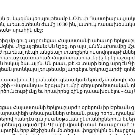
եան եւ կազմակերպութեամբ Լ.Օ.Խ.-ի Դաստիարակչակ
-ին, առաւօտեան ժամը 10:30-ին, յատուկ դասախօսակ
ան» սրահին մէջ:
տեսերիզ մը ցուցադրուեցաւ Հայաստանի ահաւոր երկ
նիւ Միքայէլեան: Ան նշեց, որ այս յանձնախումբը
ուժ դառնալ դէպի անցեալի փառքերն ու սովորութիւ
եր առաջ պատահած Հայաստանի աւերիչ երկրաշարժին
հսկայ ծաւալին: Ան ըսաւ, թէ 30 տարի ետք արդէն Գի
րկեան յոտնկայս լռութեամբ յարգելու երկրաշարժի զոհ
ուան դասախօս, Լիբանանի պետական երաժշտանոցի, 
շիի «Վարանդա» երգչախումբի գեղարուեստական ղե
ունէութիւնը եւ հրաւիրեց զինք դասախօսելու «Հայ
աւ Հայաստանի երկրաշարժի օրերուն իր Երեւան գտն
, սարսափելի տեսարաններ տեսան, բայց իբրեւ դրակա
ներով հանդէս գալու անօթեւան ընտանիքներուն եւ ե
դարձեալ գացած էին Գիւմրի վրանի տակ հաւաքուած 1
աւարտին, երբ Քէշիշեան մօտեցաւ փոքրիկին եւ հարցո