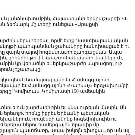
ան յանձնախումբին, Հայաստանի երկրաշարժի 30-
ան ձեռնարկ մը տեղի ունեցաւ «Արաքսի
րաշարժին վերաբերեալ, որմէ ետք Դաստիարակչական
 մշակոյթի պահպանման ջահակիրը հանդիսացած է ու
նները զարկ տալով հոգեմտաւոր զարգացման: Ապա
, զոհերու թիւին պաշտօնական տուեալներուն,
ւմրին կը վերածնի եւ երկրաշարժը սպիացող յուշ
երուն յիշատակը:
Հայկազեան համալսարանի եւ Համազգայինի
կավար եւ Համազգայինի «Կարկաչ» երգչախումբի
 երգը` Կոմիտաս. Կոմիտասի 150-ամեակին
ուելուն շարժառիթին եւ վկայութեան մասին: Ան
ն երեւոյթ, իրենք իբրեւ Երեւանի պետական
րեխաներուն, որպէսզի անոնք հոգեփոխուին ու
00 երեխաներու համերգային ծրագիր մը
ւց լալուն պատճառը, ապա իսկոյն գիտցաւ, որ ան ալ