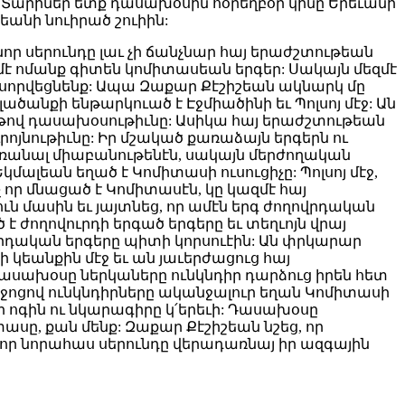
ին: Տարիներ ետք դասախօսին հօրեղբօր կինը Երեւանի
եանի նուիրած շուիին:
 սերունդը լաւ չի ճանչնար հայ երաժշտութեան
 ոմանք գիտեն կոմիտասեան երգեր: Սակայն մեզմէ
ս սորվեցնենք: Ապա Զաքար Քէշիշեան ակնարկ մը
անքի ենթարկուած է Էջմիածինի եւ Պոլսոյ մէջ: Ան
իւթով դասախօսութիւնը: Ասիկա հայ երաժշտութեան
ոյնութիւնը: Իր մշակած քառաձայն երգերն ու
եռանալ միաբանութենէն, սակայն մերժողական
մալեան եղած է Կոմիտասի ուսուցիչը: Պոլսոյ մէջ,
չ որ մնացած է Կոմիտասէն, կը կազմէ հայ
 մասին եւ յայտնեց, որ ամէն երգ ժողովրդական
ծ է ժողովուրդի երգած երգերը եւ տեղւոյն վրայ
վրդական երգերը պիտի կորսուէին: Ան փրկարար
կեանքին մէջ եւ ան յաւերժացուց հայ
դասախօսը ներկաները ունկնդիր դարձուց իրեն հետ
իջոցով ունկնդիրները ականջալուր եղան Կոմիտասի
դի ոգին ու նկարագիրը կ՛երեւի: Դասախօսը
սը, քան մենք: Զաքար Քէշիշեան նշեց, որ
 որ նորահաս սերունդը վերադառնայ իր ազգային