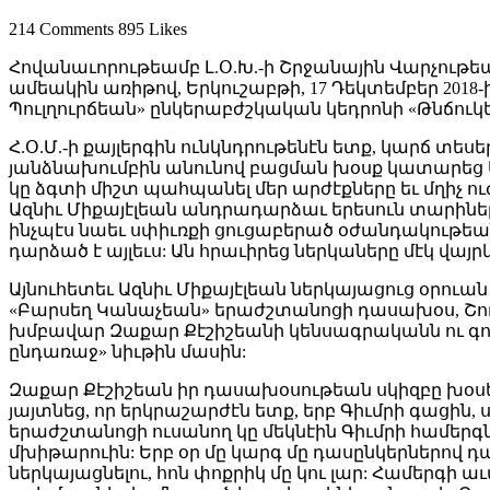
214 Comments
895 Likes
Հովանաւորութեամբ Լ.Օ.Խ.-ի Շրջանային Վարչութ
ամեակին առիթով, Երկուշաբթի, 17 Դեկտեմբեր 2018
Պուլղուրճեան» ընկերաբժշկական կեդրոնի «Թնճուկե
Հ.Օ.Մ.-ի քայլերգին ունկնդրութենէն ետք, կարճ 
յանձնախումբին անունով բացման խօսք կատարեց Ազ
կը ձգտի միշտ պահպանել մեր արժէքները եւ մղիչ 
Ազնիւ Միքայէլեան անդրադարձաւ երեսուն տարին
ինչպէս նաեւ սփիւռքի ցուցաբերած օժանդակութեան 
դարձած է այլեւս: Ան հրաւիրեց ներկաները մէկ վայ
Այնուհետեւ Ազնիւ Միքայէլեան ներկայացուց օր
«Բարսեղ Կանաչեան» երաժշտանոցի դասախօս, Շու
խմբավար Զաքար Քէշիշեանի կենսագրականն ու գործ
ընդառաջ» նիւթին մասին:
Զաքար Քէշիշեան իր դասախօսութեան սկիզբը խօսեց
յայտնեց, որ երկրաշարժէն ետք, երբ Գիւմրի գացին
երաժշտանոցի ուսանող կը մեկնէին Գիւմրի համերգ
մխիթարուին: Երբ օր մը կարգ մը դասընկերներով 
ներկայացնելու, հոն փոքրիկ մը կու լար: Համերգի 