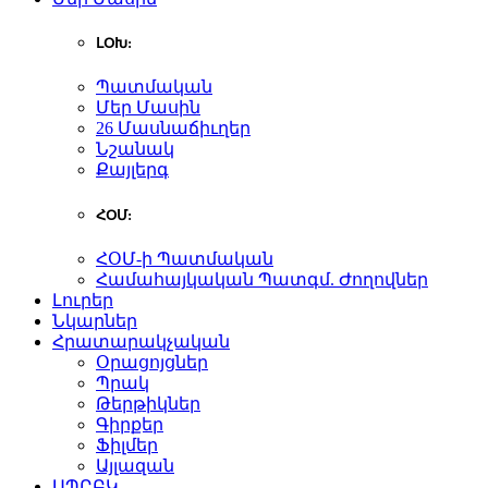
ԼՕԽ:
Պատմական
Մեր Մասին
26 Մասնաճիւղեր
Նշանակ
Քայլերգ
ՀՕՄ:
ՀՕՄ-ի Պատմական
Համահայկական Պատգմ. Ժողովներ
Լուրեր
Նկարներ
Հրատարակչական
Օրացոյցներ
Պրակ
Թերթիկներ
Գիրքեր
Ֆիլմեր
Այլազան
ԱՊԸԲԿ