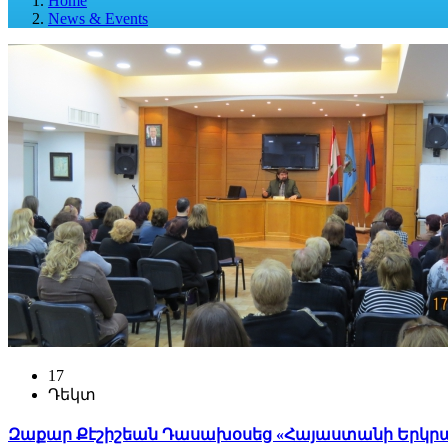
Home
News & Events
17
Դեկտ
Զաքար Քէշիշեան Դասախօսեց «Հայաստանի Երկրաշ