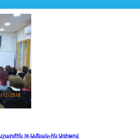
արժին 30-Ամեակ»ին Առիթով