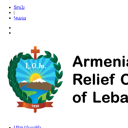
Տուն
|
Կապ
Մեր Մասին