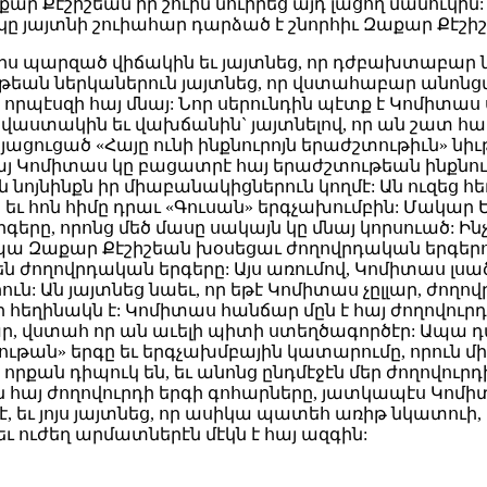
աքար Քէշիշեան իր շուին նուիրեց այդ լացող մանուկ
ւկը յայտնի շուիահար դարձած է շնորհիւ Զաքար Քէշիշ
 պարզած վիճակին եւ յայտնեց, որ դժբախտաբար նոր
ան ներկաներուն յայտնեց, որ վստահաբար անոնցմէ
 որպէսզի հայ մնայ: Նոր սերունդին պէտք է Կոմիտա
ստակին եւ վախճանին` յայտնելով, որ ան շատ հալած
ացուցած «Հայը ունի ինքնուրոյն երաժշտութիւն» ն
այ Կոմիտաս կը բացատրէ հայ երաժշտութեան ինքնուր
ոյնինքն իր միաբանակիցներուն կողմէ: Ան ուզեց հ
ւ հոն հիմը դրաւ «Գուսան» երգչախումբին: Մակար Եկ
գերը, որոնց մեծ մասը սակայն կը մնայ կորսուած: Ին
ա Զաքար Քէշիշեան խօսեցաւ ժողովրդական երգերուն
նք են ժողովրդական երգերը: Այս առումով, Կոմիտաս լսա
: Ան յայտնեց նաեւ, որ եթէ Կոմիտաս չըլլար, ժողո
ղինակն է: Կոմիտաս հանճար մըն է հայ ժողովուրդի 
լար, վստահ որ ան աւելի պիտի ստեղծագործէր: Ապա 
ւթան» երգը եւ երգչախմբային կատարումը, որուն մ
որքան դիպուկ են, եւ անոնց ընդմէջէն մեր ժողովուր
հայ ժողովուրդի երգի գոհարները, յատկապէս Կոմիտա
 եւ յոյս յայտնեց, որ ասիկա պատեհ առիթ նկատուի,
ուժեղ արմատներէն մէկն է հայ ազգին: