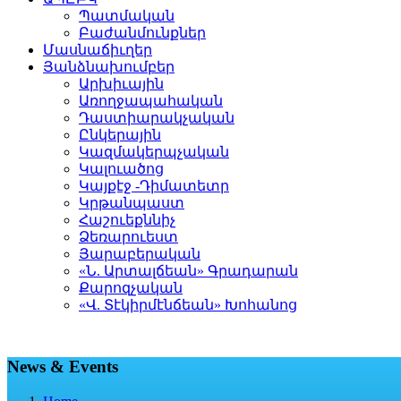
Պատմական
Բաժանմունքներ
Մասնաճիւղեր
Յանձնախումբեր
Արխիւային
Առողջապահական
Դաստիարակչական
Ընկերային
Կազմակերպչական
Կալուածոց
Կայքէջ -Դիմատետր
Կրթանպաստ
Հաշուեքննիչ
Ձեռարուեստ
Յարաբերական
«Ն. Արտալճեան» Գրադարան
Քարոզչական
«Վ. Տէկիրմէնճեան» Խոհանոց
News & Events