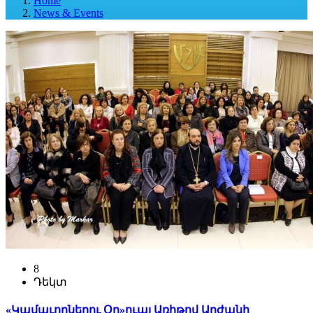
Home
News & Events
8
Դեկտ
«Կամաւորներու Օր»ուայ Առիթով Արժանի