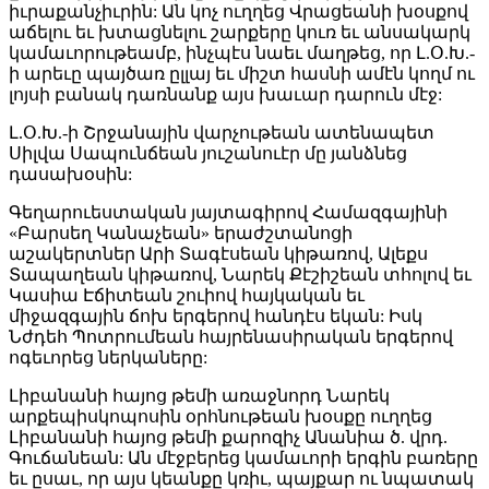
իւրաքանչիւրին: Ան կոչ ուղղեց Վրացեանի խօսքով
աճելու եւ խտացնելու շարքերը կուռ եւ անսակարկ
կամաւորութեամբ, ինչպէս նաեւ մաղթեց, որ Լ.Օ.Խ.-
ի արեւը պայծառ ըլլայ եւ միշտ հասնի ամէն կողմ ու
լոյսի բանակ դառնանք այս խաւար դարուն մէջ:
Լ.Օ.Խ.-ի Շրջանային վարչութեան ատենապետ
Սիլվա Սապունճեան յուշանուէր մը յանձնեց
դասախօսին:
Գեղարուեստական յայտագիրով Համազգայինի
«Բարսեղ Կանաչեան» երաժշտանոցի
աշակերտներ Արի Տագէսեան կիթառով, Ալեքս
Տապաղեան կիթառով, Նարեկ Քէշիշեան տհոլով եւ
Կասիա Էճիտեան շուիով հայկական եւ
միջազգային ճոխ երգերով հանդէս եկան: Իսկ
Նժդեհ Պոտրումեան հայրենասիրական երգերով
ոգեւորեց ներկաները:
Լիբանանի հայոց թեմի առաջնորդ Նարեկ
արքեպիսկոպոսին օրհնութեան խօսքը ուղղեց
Լիբանանի հայոց թեմի քարոզիչ Անանիա ծ. վրդ.
Գուճանեան: Ան մէջբերեց կամաւորի երգին բառերը
եւ ըսաւ, որ այս կեանքը կռիւ, պայքար ու նպատակ