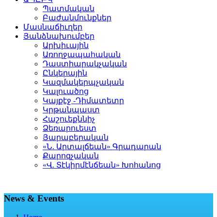
Պատմական
Բաժանմունքներ
Մասնաճիւղեր
Յանձնախումբեր
Արխիւային
Առողջապահական
Դաստիարակչական
Ընկերային
Կազմակերպչական
Կալուածոց
Կայքէջ -Դիմատետր
Կրթանպաստ
Հաշուեքննիչ
Ձեռարուեստ
Յարաբերական
«Ն. Արտալճեան» Գրադարան
Քարոզչական
«Վ. Տէկիրմէնճեան» Խոհանոց
News & Events