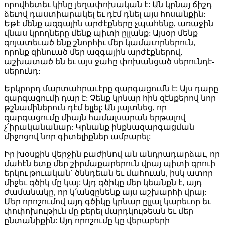
որովհետեւ կինը յեղափոխական է: Ան կրնայ ճիշդ
ձեւով դաստիարակել եւ դէմ դնել այս հոսանքին:
Եթէ մենք ազգային արժէքները չպահենք, առաջին
վնաս կրողները մենք պիտի ըլլանք: Այսօր մենք
գոյատեւած ենք շնորհիւ մեր կամաւորներուն,
որոնք զինուած մեր ազգային արժէքներով,
աշխատած են եւ այս ջահը փոխանցած սերունդէ-
սերունդ:
Երկրորդ մարտահրաւէրը զարգացումն է: Այս դարը
զարգացումի դար է: Չենք կրնար հին զէնքերով նոր
թշնամիներուն դէմ ելլել: Ան յայտնեց, որ
զարգացումը միայն համալսարան երթալով
չ՛իրականանար: Կրնանք ինքնազարգացման
միջոցով նոր գիտելիքներ ամբարել:
Իր խօսքին վերջին բաժինով ան անդրադարձաւ, որ
մահէն ետք մեր շիրմաքարերուն վրայ պիտի գրուի
երկու թուական` ծննդեան եւ մահուան, իսկ ատոր
միջեւ գծիկ մը կայ: Այդ գծիկը մեր կեանքն է, այդ
ժամանակը, որ կ՛անցընենք այս աշխարհի վրայ:
Մեր որոշումով այդ գծիկը կրնար ըլլալ կարեւոր եւ
փոփոխութիւն մը բերել մարդկութեան եւ մեր
ընտանիքին: Այդ որոշումը կը վերաբերի