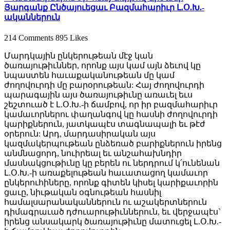
Յարգանք Ընծայուեցաւ Բազմահարիւր Լ.Օ.Խ.-
ականներուն
214 Comments
895 Likes
Մարդկային ընկերութեան մէջ կան
ծառայութիւններ, որոնք այս կամ այն ձեւով կը
նպաստեն հաւաքականութեան մը կամ
ժողովուրդի մը բարօրութեան: Հայ ժողովուրդի
պարագային այս ծառայութիւնը առաւել եւս
շեշտուած է Լ.Օ.Խ.-ի ճամբով, որ իր բազմահարիւր
կամաւորներու փաղանգով կը հասնի ժողովուրդի
կարիքներուն, յատկապէս տագնապալի եւ թէժ
օրերուն: Արդ, մարդասիրական այս
կազմակերպութեան ընձեռած բարիքներուն իրենց
անմնացորդ, նուիրեալ եւ անշահախնդիր
մասնակցութիւնը կը բերեն ու ներդրում կ՛ունենան
Լ.Օ.Խ.-ի առաքելութեան հաւատացող կամաւոր
ընկերուհիները, որոնք գիտեն կիսել կարիքաւորին
ցաւը, նիւթական օգնութեան հասնիլ
համալսարանականներուն ու աշակերտներուն
դիմագրաւած դժուարութիւններուն, եւ վերջապէս`
իրենց անսակարկ ծառայութիւնը մատուցել Լ.Օ.Խ.-