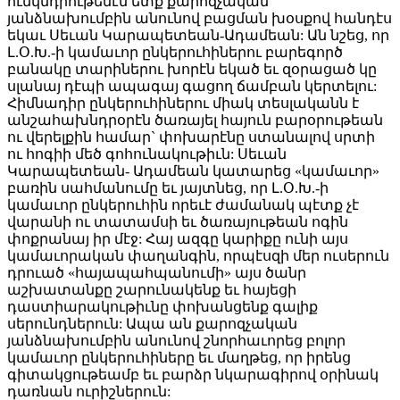
ունկնդրութենէն ետք քարոզչական
յանձնախումբին անունով բացման խօսքով հանդէս
եկաւ Սեւան Կարապետեան-Ադամեան: Ան նշեց, որ
Լ.Օ.Խ.-ի կամաւոր ընկերուհիներու բարեգործ
բանակը տարիներու խորէն եկած եւ զօրացած կը
սլանայ դէպի ապագայ գացող ճամբան կերտելու:
Հիմնադիր ընկերուհիներու միակ տեսլականն է
անշահախնդրօրէն ծառայել հայուն բարօրութեան
ու վերելքին համար` փոխարէնը ստանալով սրտի
ու հոգիի մեծ գոհունակութիւն: Սեւան
Կարապետեան- Ադամեան կատարեց «կամաւոր»
բառին սահմանումը եւ յայտնեց, որ Լ.Օ.Խ.-ի
կամաւոր ընկերուհին որեւէ ժամանակ պէտք չէ
վարանի ու տատամսի եւ ծառայութեան ոգին
փոքրանայ իր մէջ: Հայ ազգը կարիքը ունի այս
կամաւորական փաղանգին, որպէսզի մեր ուսերուն
դրուած «հայապահպանումի» այս ծանր
աշխատանքը շարունակենք եւ հայեցի
դաստիարակութիւնը փոխանցենք գալիք
սերունդներուն: Ապա ան քարոզչական
յանձնախումբին անունով շնորհաւորեց բոլոր
կամաւոր ընկերուհիները եւ մաղթեց, որ իրենց
գիտակցութեամբ եւ բարձր նկարագիրով օրինակ
դառնան ուրիշներուն: