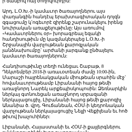
ի ճամբով հայ ժողովուրդին:
Արդ, Լ.Օ.Խ.-ի կամաւոր ծառայողներու այս
փաղանգին հանդէպ երախտագիտական դոյզն
զգացումը կ՛ոգեւորէ զիրենք շարունակելու իրենց
նուիրական առաքելութիւնը: Այս առումով
«Կամաւորներու օր» խորագրեալ եզակի
հանդիսութիւն մը կազմակերպեց Լ.Օ.Խ.-ի
Շրջանային վարչութեան քարոզչական
յանձնախումբը` արժանի յարգանք ընծայելու
կամաւոր ծառայողներուն:
Հանդիսութիւնը տեղի ունեցաւ Շաբաթ, 8
Դեկտեմբեր 2018-ի առաւօտեան ժամը 10:00-ին,
Մարաշի հայրենակցական միութեան սրահին մէջ`
հովանաւորութեամբ Լիբանանի հայոց թեմի
առաջնորդ Նարեկ արքեպիսկոպոսին: Ձեռնարկին
ներկայ գտնուեցան առաջնորդ սրբազանի
ներկայացուցիչ, Լիբանանի հայոց թեմի քարոզիչ
Անանիա ծ. վրդ. Գուճանեան, ՀՕՄ-ի կեդրոնական
վարչութեան ներկայացուցիչ Նելլի Վեքիլեան եւ հոծ
թիւով խաչուհիներ:
Լիբանանի, Հայաստանի եւ ՀՕՄ-ի քայլերգներու