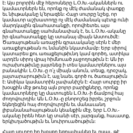
է: Այս բոլորին մէջ հերոսները Լ.Օ.Խ.-ականներն ու
կամաւորներն են, որոնք ոչ մէկ ժամանակ փառքը
եւ նիւթականը կ՛երազեն: Հայր սուրբը նշեց, որ
կամաւոր աշխատողը ոչ մէկ ժամանակ պէտք ունի
մարդկային գնահատանքի, որովհետեւ այս
գնահատանքը սահմանափակ է, եւ Լ.Օ.Խ.-ականը
իր գնահատանքը կը ստանայ միայն Աստուծմէ:
Ծառայութեան առաջին գրաւականը սէրն է մեր
առաքելութեան ու նմանին նկատմամբ: Երբ սիրով
կատարես քու առաքելութիւնդ կամ գործդ, ատիկա
արդէն սիրոյ վրայ հիմնուած յաջողութիւն է: Ան իր
ուրախութիւնը յայտնեց ի տես կամաւորներու այս
բանակին: Լ.Օ.Խ.-ը ո՛չ միայն անուն, տեսք, դրօշակ,
յայտարարութիւն է, այլ նաեւ գործ ու ծառայութիւն
է: Ասիկա կամաւորին չափանիշն է: Հայր սուրբը իր
խօսքին մէջ թուեց այն բոլոր բարիքները, որոնք
կամաւորները կը մատուցեն Լ.Օ.Խ.-ի ճամբով հայ
ժողովուրդին: Ան Լ.Օ.Խ.-ը բնորոշեց իբրեւ շրջուն
եկեղեցին հայ ժողովուրդին եւ մանաւանդ
լիբանանահայութեան կեանքին մէջ, երբ Լ.Օ.Խ.-
ականը իրեն հետ կը տանի սէր, յարգանք, հաւատք,
երկիւղածութիւն եւ նուիրուածութիւն:
Հայր սուրբը իր խօսքը եզրափակեց եւ ըսաւ, թէ