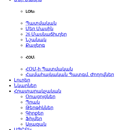
ԼՕԽ:
Պատմական
Մեր Մասին
26 Մասնաճիւղեր
Նշանակ
Քայլերգ
ՀՕՄ:
ՀՕՄ-ի Պատմական
Համահայկական Պատգմ. Ժողովներ
Լուրեր
Նկարներ
Հրատարակչական
Օրացոյցներ
Պրակ
Թերթիկներ
Գիրքեր
Ֆիլմեր
Այլազան
ԱՊԸԲԿ