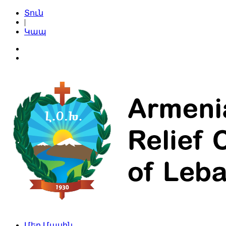
Տուն
|
Կապ
Մեր Մասին