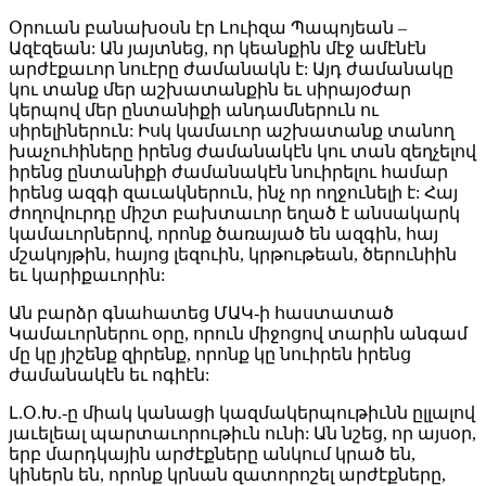
Օրուան բանախօսն էր Լուիզա Պապոյեան –
Ազէզեան: Ան յայտնեց, որ կեանքին մէջ ամէնէն
արժէքաւոր նուէրը ժամանակն է: Այդ ժամանակը
կու տանք մեր աշխատանքին եւ սիրայօժար
կերպով մեր ընտանիքի անդամներուն ու
սիրելիներուն: Իսկ կամաւոր աշխատանք տանող
խաչուհիները իրենց ժամանակէն կու տան զեղչելով
իրենց ընտանիքի ժամանակէն նուիրելու համար
իրենց ազգի զաւակներուն, ինչ որ ողջունելի է: Հայ
ժողովուրդը միշտ բախտաւոր եղած է անսակարկ
կամաւորներով, որոնք ծառայած են ազգին, հայ
մշակոյթին, հայոց լեզուին, կրթութեան, ծերունիին
եւ կարիքաւորին:
Ան բարձր գնահատեց ՄԱԿ-ի հաստատած
Կամաւորներու օրը, որուն միջոցով տարին անգամ
մը կը յիշենք զիրենք, որոնք կը նուիրեն իրենց
ժամանակէն եւ ոգիէն:
Լ.Օ.Խ.-ը միակ կանացի կազմակերպութիւնն ըլլալով
յաւելեալ պարտաւորութիւն ունի: Ան նշեց, որ այսօր,
երբ մարդկային արժէքները անկում կրած են,
կիներն են, որոնք կրնան զատորոշել արժէքները,