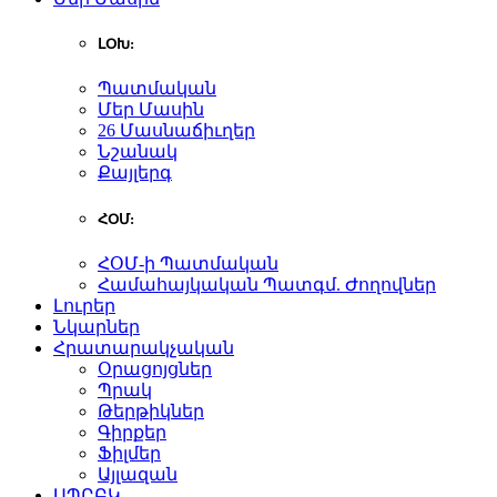
ԼՕԽ:
Պատմական
Մեր Մասին
26 Մասնաճիւղեր
Նշանակ
Քայլերգ
ՀՕՄ:
ՀՕՄ-ի Պատմական
Համահայկական Պատգմ. Ժողովներ
Լուրեր
Նկարներ
Հրատարակչական
Օրացոյցներ
Պրակ
Թերթիկներ
Գիրքեր
Ֆիլմեր
Այլազան
ԱՊԸԲԿ