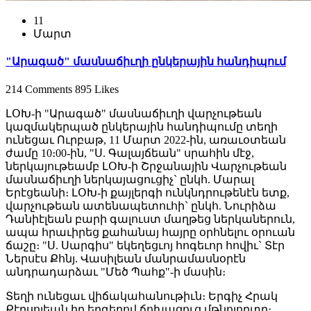
11
Մարտ
"Արագած" մասնաճիւղի ընկերային հանդիպում
214 Comments
895 Likes
ԼՕԽ-ի "Արագած" մասնաճիւղի վարչութեան
կազմակերպած ընկերային հանդիպումը տեղի
ունեցաւ Ուրբաթ, 11 Մարտ 2022-ին, առաւօտեան
ժամը 10։00-ին, "Ս. Գալայճեան" սրահին մէջ,
ներկայութեամբ ԼՕԽ-ի Շրջանային Վարչութեան
մասնաճիւղի ներկայացուցիչ` ընկհ. Մարալ
Երէցեանի։ ԼՕԽ-ի քայլերգի ունկնդրութենէն ետք,
վարչութեան ատենապետուհի` ընկհ. Նուրիձա
Դանիէլեան բարի գալուստ մաղթեց ներկաներուն,
ապա հրաւիրեց քահանայ հայրը օրհնելու օրուան
ճաշը։ "Ս. Սարգիս" եկեղեցւոյ հոգեւոր հովիւ` Տէր
Ներսէս Քհնյ. Վասիլեան մանրամասնօրէն
անդրադարձաւ "Մեծ Պահք"-ի մասին։
Տեղի ունեցաւ վիճակահանութիւն։ Երգիչ Հրակ
Քէրսոյեան իր երգերով ճոխացուց մթնոլորտը։