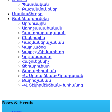
Պատմական
Բաժանմունքներ
Մասնաճիւղեր
Յանձնախումբեր
Արխիւային
Առողջապահական
Դաստիարակչական
Ընկերային
Կազմակերպչական
Կալուածոց
Կայքէջ -Դիմատետր
Կրթանպաստ
Հաշուեքննիչ
Ձեռարուեստ
Յարաբերական
«Ն. Արտալճեան» Գրադարան
Քարոզչական
«Վ. Տէկիրմէնճեան» Խոհանոց
News & Events