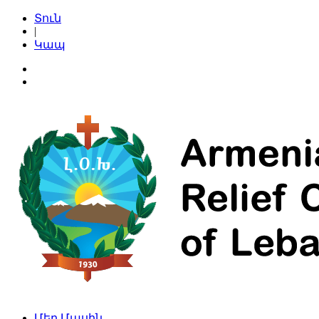
Տուն
|
Կապ
Մեր Մասին