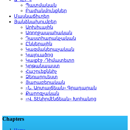
Պատմական
Բաժանմունքներ
Մասնաճիւղեր
Յանձնախումբեր
Արխիւային
Առողջապահական
Դաստիարակչական
Ընկերային
Կազմակերպչական
Կալուածոց
Կայքէջ -Դիմատետր
Կրթանպաստ
Հաշուեքննիչ
Ձեռարուեստ
Յարաբերական
«Ն. Արտալճեան» Գրադարան
Քարոզչական
«Վ. Տէկիրմէնճեան» Խոհանոց
Chapters