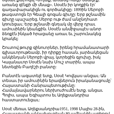
առանց զէնքի մի մնաք». Սօսէն իր կողքին էր՝
գաղափարակիցն ու գործակիցը: 1899ին Սերոբի
թագստոցն էր Գեալի գոզան գիւղը: Երբ թշնամին
գիւղը պաշարեց, Սերոբ ութ ժամ անընդհատ
կռուեցաւ: Երբ թշնամի գնդակ մը վերջ դրաւ
ամուսինին կեանքին. Սօսէն անմիջապէս անոր
ձեռքէն ինկած հրացանը առաւ եւ շարունակեց
կրակել:
Շուտով թուրք զինուորներ, իրենց հրամանատարի
գլխաւորութեամբ, իր դիրքը հասան, յարձակեցան
անկենդան Սերոբի վրայ, կտրեցին գլուխը, իսկ
Կալանաւոր Սօսէն նախ Մուշ տարին, ապա
նետեցին Բաղէշի բանտը:
Բանտէն ազատելէ ետք, Սօսէ Կովկաս անցաւ: Ան
տեսաւ իր ամուսինին երազներուն իրականացումը՝
Հայաստանի Հանրապետութիւնը:
Համայնավարներու ներխուժումէն ետք. անցաւ
Պոլիս, ապա Եգիպտոս եւ Աղեքսանդրիա
հաստատուեցաւ:
Սօսէ մեռաւ Աղեքսանդրիա1951, 1998 Մայիս 28-ին,
Հայաստանի անկախութեան 80 ամեակին առիթով,