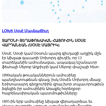
ԼՕԽի Սօսէ Մասնաճիւղ
ՏԱՐՕՆԻ ՅԵՂԱՓՈԽԱԿԱՆ ՀԱՅՈՒՀԻՆ ՍՕՍԷ
ՎԱՐԴԱՆԵԱՆ
(ՍՕՍԷ ՄԱՅՐԻԿ)
Սօսէ, Սօսի կամ Սօսուն պարզ գիւղացի աղջիկ մըն
էր Ախլաթ գաւառի Սոխորդ գիւղէն, որ 13
տարեկանին ամուսնացաւ, ապագայ նշանաւոր
ֆետայի Սերոբ Աղբիւրի կամ Սերոբ փաշայի հետ:
1890ական թուականներուն ամուսինը
պանդխտութեան գնաց, իսկ Սօսէն Սոխորդ մնաց:
Երիտասարդ գեղջուհիին վրայ խոր տպաւորութիւն
ձգեցին իր ամուսինին Առաքել հօրեղբօր
հայրենասիրական պատմութիւնները:
1895-ին երբ ամուսինը Ախլաթ վերադարձաւ եւ
սկսաւ քարոզել «տղաք, առանց հացի մնացէք,