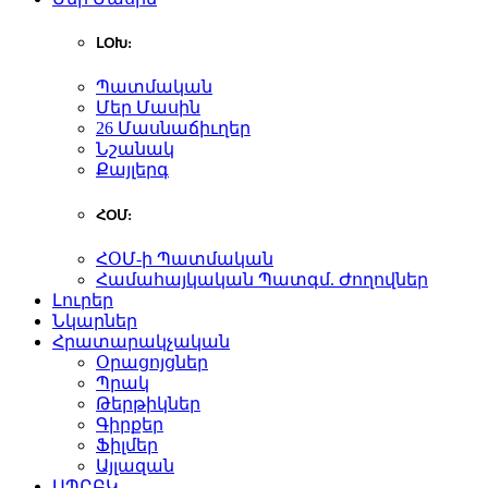
ԼՕԽ:
Պատմական
Մեր Մասին
26 Մասնաճիւղեր
Նշանակ
Քայլերգ
ՀՕՄ:
ՀՕՄ-ի Պատմական
Համահայկական Պատգմ. Ժողովներ
Լուրեր
Նկարներ
Հրատարակչական
Օրացոյցներ
Պրակ
Թերթիկներ
Գիրքեր
Ֆիլմեր
Այլազան
ԱՊԸԲԿ