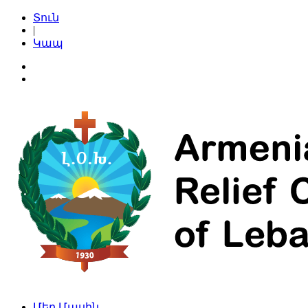
Տուն
|
Կապ
Մեր Մասին