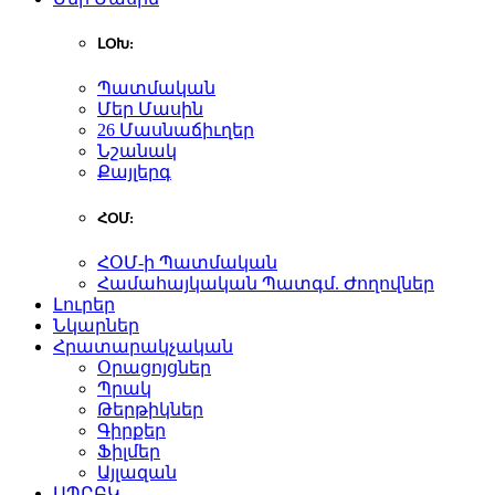
ԼՕԽ:
Պատմական
Մեր Մասին
26 Մասնաճիւղեր
Նշանակ
Քայլերգ
ՀՕՄ:
ՀՕՄ-ի Պատմական
Համահայկական Պատգմ. Ժողովներ
Լուրեր
Նկարներ
Հրատարակչական
Օրացոյցներ
Պրակ
Թերթիկներ
Գիրքեր
Ֆիլմեր
Այլազան
ԱՊԸԲԿ