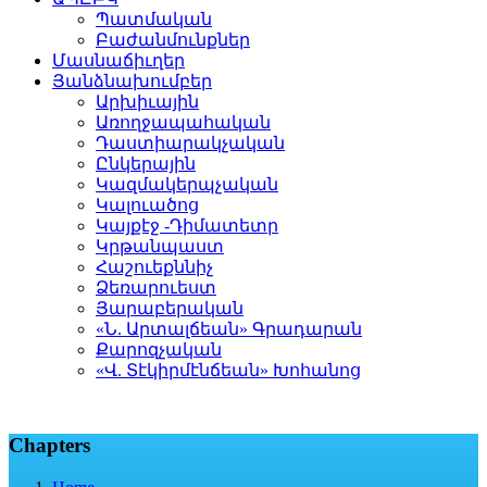
Պատմական
Բաժանմունքներ
Մասնաճիւղեր
Յանձնախումբեր
Արխիւային
Առողջապահական
Դաստիարակչական
Ընկերային
Կազմակերպչական
Կալուածոց
Կայքէջ -Դիմատետր
Կրթանպաստ
Հաշուեքննիչ
Ձեռարուեստ
Յարաբերական
«Ն. Արտալճեան» Գրադարան
Քարոզչական
«Վ. Տէկիրմէնճեան» Խոհանոց
Chapters