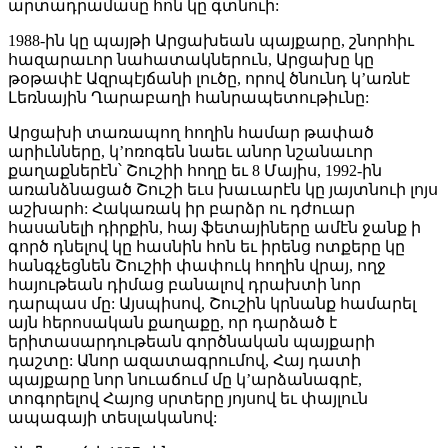
արտադրամասը հոն կը գտնուի:
1988-ին կը պայթի Արցախեան պայքարը, շնորհիւ
հազարաւոր նահատակներուն, Արցախը կը
թօթափէ Ազրպէյճանի լուծը, որով ծնունդ կ’առնէ
Լեռնային Ղարաբաղի հանրապետութիւնը:
Արցախի տառապող հողին համար թափած
արիւնները, կ’ոռոգեն նաեւ անոր նշանաւոր
քաղաքներէն՝ Շուշիի հողը եւ 8 Մայիս, 1992-ին
առանձնացած Շուշի եւս խաւարէն կը յայտնուի լոյս
աշխարհ: Հակառակ իր բարձր ու դժուար
հասանելի դիրքին, հայ ֆետայիները ամէն ջանք ի
գործ դնելով կը հասնին հոն եւ իրենց ոտքերը կը
հանգչեցնեն Շուշիի փափուկ հողին վրայ, ողջ
հայութեան դիմաց բանալով դրախտի նոր
դարպաս մը: Այսպիսով, Շուշին կրնանք համարել
այն հերոսական քաղաքը, որ դարձած է
երիտասարդութեան գործնական պայքարի
դաշտը: Անոր ազատագրումով, Հայ դատի
պայքարը նոր նուաճում մը կ’արձանագրէ,
տոգորելով Հայոց սրտերը յոյսով եւ փայլուն
ապագայի տեսլականով: