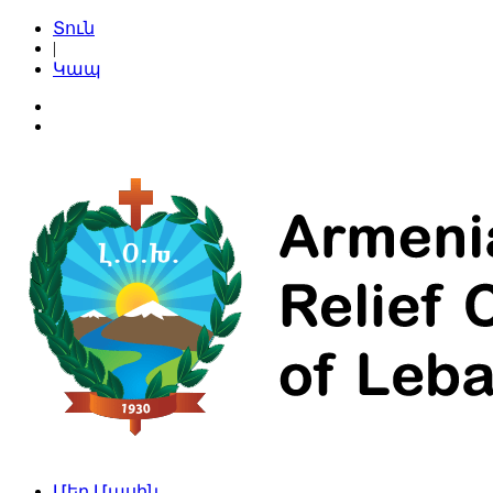
Տուն
|
Կապ
Մեր Մասին