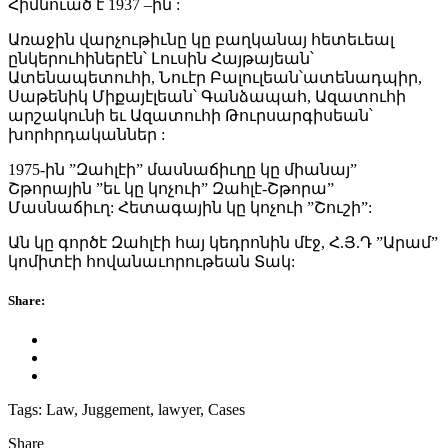
Հիմնուած է 1937 –ին :
Առաջին վարչութիւնը կը բաղկանայ հետեւեալ
ընկերուհիներէն՝ Լուսին Հայթայեան՝
Ատենապետուհի, Նուէր Բալուլեան՝ատենադպիր,
Սաթենիկ Միքայէլեան՝ Գանձապահ, Ազատուհի
արշակունի եւ Ազատուհի Թուրսարգիսեան՝
խորհրդականներ :
1975-ին ”Զահլէի” մասնաճիւղը կը միանայ”
Շթորային ”եւ կը կոչուի” Զահլէ-Շթորա”
Մասնաճիւղ: Հետագային կը կոչուի ”Շուշի”:
Ան կը գործէ Զահլէի հայ կեդրոնին մէջ, Հ.Յ.Դ ”Արամ”
կոմիտէի հովանաւորութեան Տակ:
Share:
Tags:
Law, Juggement, lawyer, Cases
Share