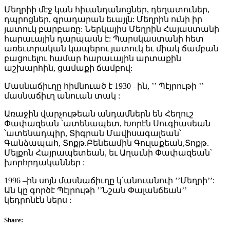
Մեղրիի մէջ կան հիւանդանոցներ, դեղատուներ,
դպրոցներ, գրադարան եւայլն: Մեղրին ունի իր
յատուկ բարբառը: Ներկայիս Մեղրին Հայաստանի
հարաւային դարպասն է: Պարսկաստանի հետ
առեւտրական կապերու յատուկ եւ միակ ճամբան
բացուելու համար հարաւային արտաքին
աշխարհին, ցամաքի ճամբով:
Մասնաճիւղը հիմնուած է 1930 –ին, ’’ Պէյրութի ’’
մասնաճիւղ անուան տակ :
Առաջին վարչութեան անդամներն են Հեղուշ
Փափազեան ՝ատենապետ, Խորէն Սուգիասեան
՝ատենադպիր, Տիգրան Մավիսագալեան՝
Գանձապահ, Տոքթ.Բենեամին Գուլաքեան,Տոքթ.
Մելքոն Հայրապետեան, եւ Աղաւնի Փափազեան՝
խորհրդականներ :
1996 –ին սոյն մասնաճիւղը կ՛անուանուի ’’Մեղրի’’:
Ան կը գործէ Պէյրութի ’’Նշան Փալանճեան’’
կեդրոնէն ներս :
Share: