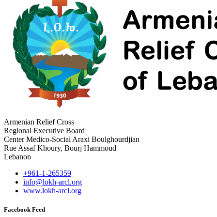
Armenian Relief Cross
Regional Executive Board
Center Medico-Social Araxi Boulghourdjian
Rue Assaf Khoury, Bourj Hammoud
Lebanon
+961-1-265359
info@lokh-arcl.org
www.lokh-arcl.org
Facebook Feed