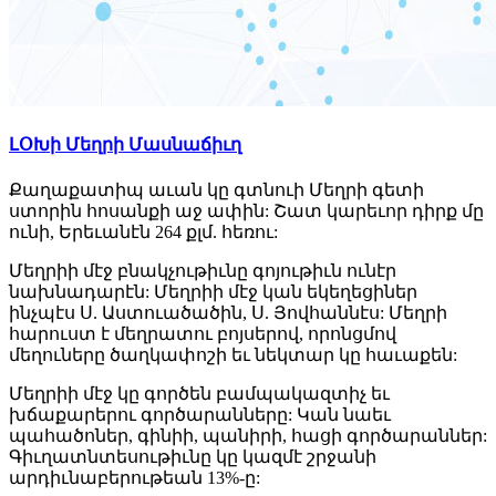
ԼՕԽի Մեղրի Մասնաճիւղ
Քաղաքատիպ աւան կը գտնուի Մեղրի գետի
ստորին հոսանքի աջ ափին: Շատ կարեւոր դիրք մը
ունի, Երեւանէն 264 քլմ. հեռու:
Մեղրիի մէջ բնակչութիւնը գոյութիւն ունէր
նախնադարէն: Մեղրիի մէջ կան եկեղեցիներ
ինչպէս Ս. Աստուածածին, Ս. Յովհաննէս: Մեղրի
հարուստ է մեղրատու բոյսերով, որոնցմով
մեղուները ծաղկափոշի եւ նեկտար կը հաւաքեն:
Մեղրիի մէջ կը գործեն բամպակազտիչ եւ
խճաքարերու գործարանները: Կան նաեւ
պահածոներ, գինիի, պանիրի, հացի գործարաններ:
Գիւղատնտեսութիւնը կը կազմէ շրջանի
արդիւնաբերութեան 13%-ը: