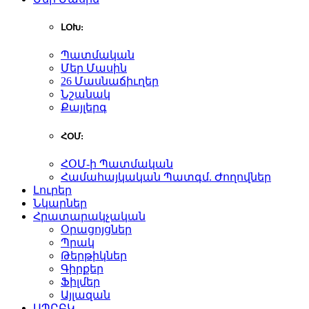
ԼՕԽ:
Պատմական
Մեր Մասին
26 Մասնաճիւղեր
Նշանակ
Քայլերգ
ՀՕՄ:
ՀՕՄ-ի Պատմական
Համահայկական Պատգմ. Ժողովներ
Լուրեր
Նկարներ
Հրատարակչական
Օրացոյցներ
Պրակ
Թերթիկներ
Գիրքեր
Ֆիլմեր
Այլազան
ԱՊԸԲԿ