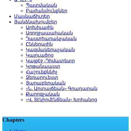
Պատմական
Բաժանմունքներ
Մասնաճիւղեր
Յանձնախումբեր
Արխիւային
Առողջապահական
Դաստիարակչական
Ընկերային
Կազմակերպչական
Կալուածոց
Կայքէջ -Դիմատետր
Կրթանպաստ
Հաշուեքննիչ
Ձեռարուեստ
Յարաբերական
«Ն. Արտալճեան» Գրադարան
Քարոզչական
«Վ. Տէկիրմէնճեան» Խոհանոց
Chapters