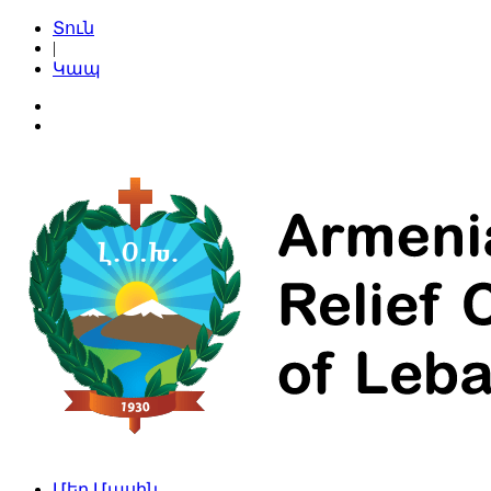
Տուն
|
Կապ
Մեր Մասին