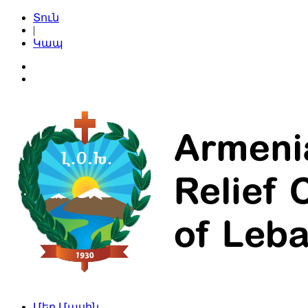
Տուն
|
Կապ
Մեր Մասին