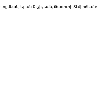
րտըմեան, Երան Քէշիշեան, Թագուհի Տէմիրճեան: