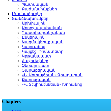
Պատմական
Բաժանմունքներ
Մասնաճիւղեր
Յանձնախումբեր
Արխիւային
Առողջապահական
Դաստիարակչական
Ընկերային
Կազմակերպչական
Կալուածոց
Կայքէջ -Դիմատետր
Կրթանպաստ
Հաշուեքննիչ
Ձեռարուեստ
Յարաբերական
«Ն. Արտալճեան» Գրադարան
Քարոզչական
«Վ. Տէկիրմէնճեան» Խոհանոց
Chapters