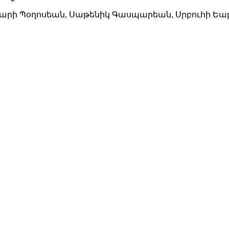
 Մարի Պօղոսեան, Սաթենիկ Գասպարեան, Սրբուհի Եա