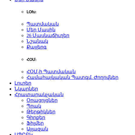
ԼՕԽ:
Պատմական
Մեր Մասին
26 Մասնաճիւղեր
Նշանակ
Քայլերգ
ՀՕՄ:
ՀՕՄ-ի Պատմական
Համահայկական Պատգմ. Ժողովներ
Լուրեր
Նկարներ
Հրատարակչական
Օրացոյցներ
Պրակ
Թերթիկներ
Գիրքեր
Ֆիլմեր
Այլազան
ԱՊԸԲԿ