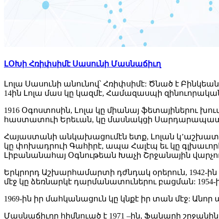
ԼՕԽի Հռիփսիմէ Սասունի Մասնաճիւղ
Լոլա Սասունի անունով՝ Հռիփսիմէ: Ծնած է Բինկեան 1
14ին Լոլա մաս կը կազմէ, Համազասպի զինուորական
1916 Օգոստոսին, Լոլա կը միանայ ֆետայիներու խու
հաստատուի Երեւան, կը մասնակցի Սարդարապ
Հայաստանի անկախացումէն ետք, Լոլան կ’աշխատի 
կը փոխադրուի Գահիրէ, ապա Հալէպ եւ կը գլխաւորէ 
Լիբանանահայ Օգնութեան Խաչի Շրջանային վարչու
Երկրորդ Աշխարհամարտի դժնդակ օրերուն, 1942-ին 
մէջ կը ձեռնարկէ դարմանատուներու բացման: 1954-
1969-ին իր մահկանացուն կը կնքէ իր տան մէջ: Անո
Մասնաճիւղը հիմնուած է 1971 –ին, Ֆանարի շրջանին 