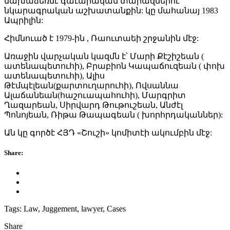
նախաձեռնէ գաւարական տարազներու
նկարագրական աշխատանքին: կը մահանայ 1983
Ապրիլին:
Հիմնուած է 1979-ին , Ռաուտաեի շրջանին մէջ:
Առաջին վարչական կազմն է՝ Մարի Քէշիշեան (
ատենապետուհի), Բրաբիոն Կապաճուզեան ( փոխ
ատենապետուհի), Ալիս
Թէմպէլեան(քարտուղարուհի), Ովսաննա
Ալաճանեան(հաշուապահուհի), Մարգրիտ
Ղազարեան, Սիրվարդ Թութուշեան, Անժէլ
Պոնոյեան, Ռիթա Թապագեան ( խորհրդականներ):
Ան կը գործէ ՀՅԴ «Շուշի» կոմիտէի ակումբին մէջ:
Share:
Tags:
Law, Juggement, lawyer, Cases
Share