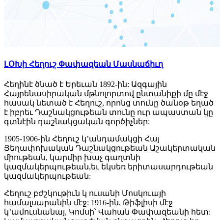
ԼՕԽի Հեղուշ Փափազեան Մասնաճիւղ
Հեղինէ ծնած է Երեւան 1892-ին: Ազգային
Հայրենասիրական մթնոլորտով ընտանիքի մը մէջ
հասակ նետած է Հեղուշ, որոնց տունը ծանօթ եղած
է իբրեւ Դաշնակցութեան տունը ուր ապաստան կը
գտնէին դաշնակցական գործիչներ:
1905-1906-ին Հեղուշ կ’անդամակցի Հայ
Յեղափոխական Դաշնակցութեան Աշակերտական
միութեան, կարմիր խաչ գաղտնի
կազմակերպութեան,եւ եկսեռ երիտասարդութեան
կազմակերպութեան:
Հեղուշ բժշկութիւն կ ուսանի Մոսկուայի
համալսարանին մէջ: 1916-ին, Թիֆլիսի մէջ
կ’ամուսնանայ, Կոմսի՝ Վահան Փափազեանի հետ: