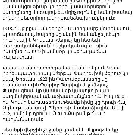
Կամաւորական շարժման ընթացքին ,Հեղուշ իր
մասնակցութիւնը կը բերէ՝ կամաւորներուն
կարիքները, հոգալով, եւ, մղիչ ոգին կը հանդիսանայ
կիներու եւ օրիորդներու յանձնախումբերուն:
1918-ին, թրքական զօրքին Սարիղամիշ մօտենալուն
պատճառով, հայերը կը սկսին նահանջել դէպի
հիւսիսային Կովկաս: Հեղուշ կը հետեւի
գաղթականներուն՝ բժշկական օգնութիւն
հասցնելու: 1919-ի ամառը կը վերադառնայ
Հայաստան:
Հայաստանի խորհրդայնացման օրերուն Կոմս
իբրեւ պատուիրակ կ’երթայ Փարիզ, իսկ Հեղուշ կը
մնայ Երեւան: 1922-ին Փափազեանները կը
հաստատուին Փարիզ: Փարիզի մէջ Հեղուշ
Փափազեան կը մասնակցի կապոյտ խաչի
կազմակերպական աշխատանքներուն: Իսկ 1930-
ին, Կոմսի նախաձեռնութեամբ հիմը կը դրուի Հայ
Օգնութեան Խաչի Պէյրութի մասնաճիւղին,: Աւելի
ուշ, հիմը կը դրուի Լ.Օ.Խ.ի Քարանթինայի
դարմանատան:
Կեանքի վերջին շրջանը կ’անցնէ Պէյրութ եւ կը