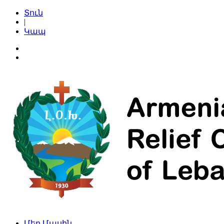
Տուն
|
Կապ
Մեր Մասին