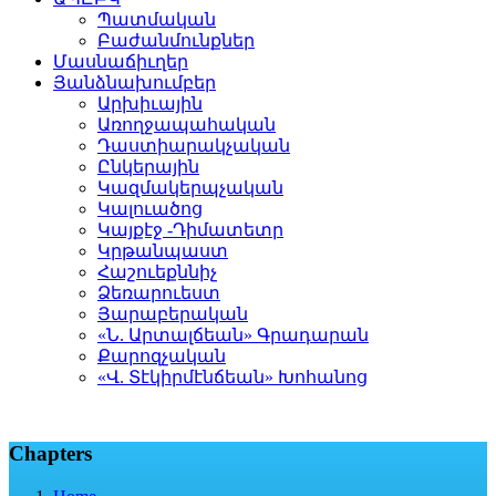
Պատմական
Բաժանմունքներ
Մասնաճիւղեր
Յանձնախումբեր
Արխիւային
Առողջապահական
Դաստիարակչական
Ընկերային
Կազմակերպչական
Կալուածոց
Կայքէջ -Դիմատետր
Կրթանպաստ
Հաշուեքննիչ
Ձեռարուեստ
Յարաբերական
«Ն. Արտալճեան» Գրադարան
Քարոզչական
«Վ. Տէկիրմէնճեան» Խոհանոց
Chapters