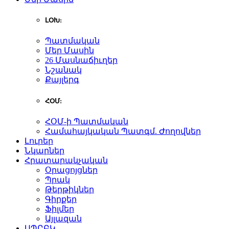
ԼՕԽ:
Պատմական
Մեր Մասին
26 Մասնաճիւղեր
Նշանակ
Քայլերգ
ՀՕՄ:
ՀՕՄ-ի Պատմական
Համահայկական Պատգմ. Ժողովներ
Լուրեր
Նկարներ
Հրատարակչական
Օրացոյցներ
Պրակ
Թերթիկներ
Գիրքեր
Ֆիլմեր
Այլազան
ԱՊԸԲԿ