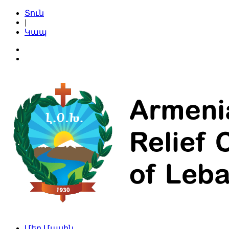
Տուն
|
Կապ
Մեր Մասին