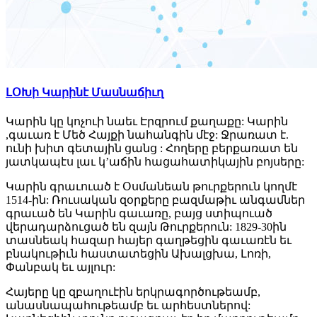
ԼՕԽի Կարինէ Մասնաճիւղ
Կարին կը կոչուի նաեւ Էրզրում քաղաքը: Կարին
,գաւառ է Մեծ Հայքի նահանգին մէջ: Ջրառատ է.
ունի խիտ գետային ցանց : Հողերը բերքառատ են
յատկապէս լաւ կ’աճին հացահատիկային բոյսերը:
Կարին գրաւուած է Օսմանեան թուրքերուն կողմէ
1514-ին: Ռուսական զօրքերը բազմաթիւ անգամներ
գրաւած են Կարին գաւառը, բայց ստիպուած
վերադարձուցած են զայն Թուրքերուն: 1829-30ին
տասնեակ հազար հայեր գաղթեցին գաւառէն եւ
բնակութիւն հաստատեցին Ախալցխա, Լոռի,
Փանբակ եւ այլուր:
Հայերը կը զբաղուէին երկրագործութեամբ,
անասնապահութեամբ եւ արհեստներով: