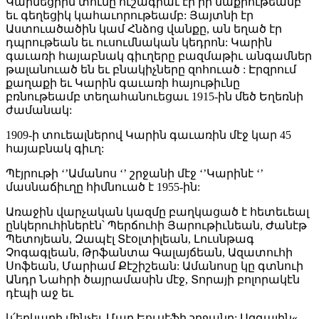
Կարնեցիին տունը ուշագրաւ էր իր մաքրութեամբ
եւ գեղեցիկ կահաւորութեամբ: Յայտնի էր
Աստուածածին կամ Հնձոց վանքը, ան եղած էր
դպրութեան եւ ուսումնական կեդրոն: Կարին
գաւառի հայաբնակ գիւղերը բազմաթիւ անգամներ
թալանուած են եւ բնակիչները զոհուած : Էրզրում
քաղաքի եւ Կարին գաւառի հայութիւնը
բռնութեամբ տեղահանուեցաւ 1915-ին մեծ Եղեռնի
ժամանակ:
1909-ի տուեալներով Կարին գաւառին մէջ կար 45
հայաբնակ գիւղ:
Պէյրութի ‘’Ամանոս ‘’ շրջանի մէջ ‘’Կարինէ ‘’
մասնաճիւղը հիմնուած է 1955-ին:
Առաջին վարչական կազմը բաղկացած է հետեւեալ
ընկերուհիներէն՝ Պերճուհի Յարութիւնեան, Ժանէթ
Պետոյեան, Զապէլ Տէօլտիլեան, Լուսնթագ
Չոգագլեան, Թրֆանտա Գալայճեան, Ազատուհի
Սոֆեան, Մարիամ Քէշիշեան: Ամանոսը կը գտնուի
Անդր Նահրի ծայրամասին մէջ, Տորայի բոլորակէն
դէպի աջ եւ
կ՛երկարի մինչեւ Մար Եուսէֆի շրջանը: Ազգային«