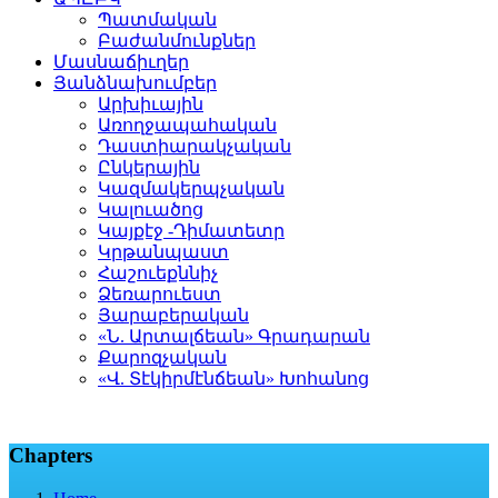
Պատմական
Բաժանմունքներ
Մասնաճիւղեր
Յանձնախումբեր
Արխիւային
Առողջապահական
Դաստիարակչական
Ընկերային
Կազմակերպչական
Կալուածոց
Կայքէջ -Դիմատետր
Կրթանպաստ
Հաշուեքննիչ
Ձեռարուեստ
Յարաբերական
«Ն. Արտալճեան» Գրադարան
Քարոզչական
«Վ. Տէկիրմէնճեան» Խոհանոց
Chapters