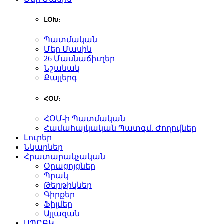
ԼՕԽ:
Պատմական
Մեր Մասին
26 Մասնաճիւղեր
Նշանակ
Քայլերգ
ՀՕՄ:
ՀՕՄ-ի Պատմական
Համահայկական Պատգմ. Ժողովներ
Լուրեր
Նկարներ
Հրատարակչական
Օրացոյցներ
Պրակ
Թերթիկներ
Գիրքեր
Ֆիլմեր
Այլազան
ԱՊԸԲԿ