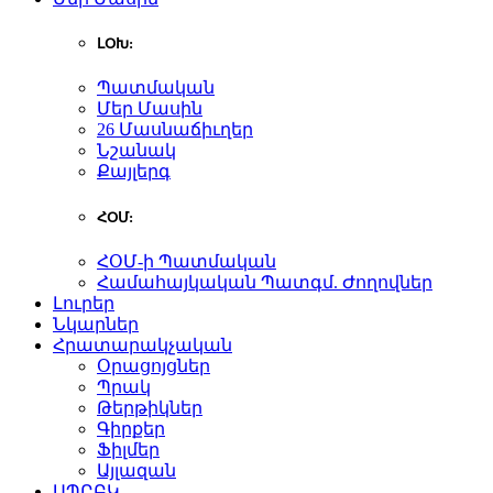
ԼՕԽ:
Պատմական
Մեր Մասին
26 Մասնաճիւղեր
Նշանակ
Քայլերգ
ՀՕՄ:
ՀՕՄ-ի Պատմական
Համահայկական Պատգմ. Ժողովներ
Լուրեր
Նկարներ
Հրատարակչական
Օրացոյցներ
Պրակ
Թերթիկներ
Գիրքեր
Ֆիլմեր
Այլազան
ԱՊԸԲԿ