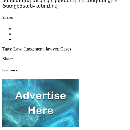
մանկապարտէզը կը վերածուի հիւանդանոցի «
Ֆստըքճեան» անունով:
Share:
Tags:
Law, Juggement, lawyer, Cases
Share
Sponsors: