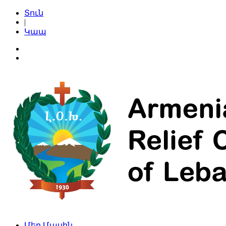
Տուն
|
Կապ
Մեր Մասին