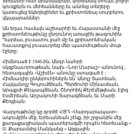
Տրդատի հետ միասնաբար, կործանել տուաւ բոլոր
կուռքերն ու մեհեանները եւ անոնց տեղերը
կառուցեց եկեղեցիներ եւ քրիստոնեայ սուրբերու
վկայարաններ:
Ան եղաւ համայն աշխարհի եւ Հայաստանի մէջ
քրիստոնէութիւնը ընդունող առաջին թագուհին:
Դարձաւ լուսատու ջահ մը եւ քրիստոնէական
հաւատքով լուսաւորեց մեր պատմութեան մութ
էջերը:
Հիմնուած է 1946-ին, Անդր նահրի
սկզբնաւորութեան, նախ «Նոր Մարաշ» անունով ,
հետագային «Աշխէն» անունը ստացած է :
Հիմնադիր ընկերուհիներն են՝ Անոյշ Տատեան,
Հայկանոյշ Գույումճեան, Պերճուհի Մինասեան,
Արաքսի Քէպապճեան, Շնորհիկ Քէրէմէթլեան, Էլիզ
Էսմէրեան, Արշակուհի Տարագճեան, եւ Մարի
Քէօյլեան:
Վարչութիւնը կը գործէ ՀՅԴ «Սարդարապատ»
ակումբին մէջ, Երեւանեան շէնք, իր շրջանին մէջ
քաղաքացիական պատերազմի որպէս հետեւանք «
Ս. Քարասնից Մանկանց » Ազգային