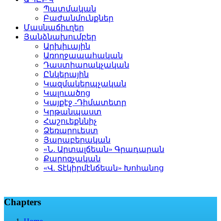
Պատմական
Բաժանմունքներ
Մասնաճիւղեր
Յանձնախումբեր
Արխիւային
Առողջապահական
Դաստիարակչական
Ընկերային
Կազմակերպչական
Կալուածոց
Կայքէջ -Դիմատետր
Կրթանպաստ
Հաշուեքննիչ
Ձեռարուեստ
Յարաբերական
«Ն. Արտալճեան» Գրադարան
Քարոզչական
«Վ. Տէկիրմէնճեան» Խոհանոց
Chapters