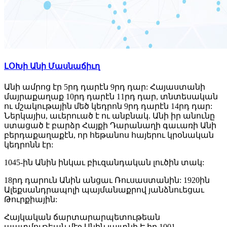
ԼՕԽի Անի Մասնաճիւղ
Անի ամրոց էր 5րդ դարէն 9րդ դար: Հայաստանի
մայրաքաղաք 10րդ դարէն 11րդ դար, տնտեսական
ու մշակութային մեծ կեդրոն 9րդ դարէն 14րդ դար:
Ներկայիս, աւերուած է ու անբնակ. Անի իր անունը
ստացած է բարձր Հայքի Դարանաղի գաւառի Անի
բերդաքաղաքէն, որ հեթանոս հայերու կրօնական
կեդրոնն էր:
1045-ին Անին ինկաւ բիւզանդական լուծին տակ:
18րդ դարուն Անին անցաւ Ռուսաստանին: 1920ին
Ալեքսանդրապոլի պայմանաքրով յանձնուեցաւ
Թուրքիային:
Հայկական ճարտարարպետութեան
պատմութեան մէջ Անին յայտնի Է իր 1001