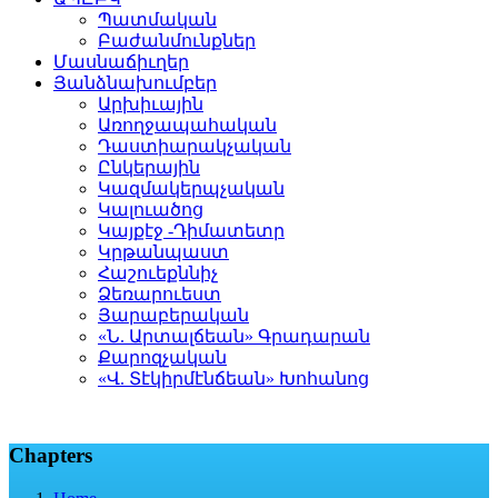
Պատմական
Բաժանմունքներ
Մասնաճիւղեր
Յանձնախումբեր
Արխիւային
Առողջապահական
Դաստիարակչական
Ընկերային
Կազմակերպչական
Կալուածոց
Կայքէջ -Դիմատետր
Կրթանպաստ
Հաշուեքննիչ
Ձեռարուեստ
Յարաբերական
«Ն. Արտալճեան» Գրադարան
Քարոզչական
«Վ. Տէկիրմէնճեան» Խոհանոց
Chapters