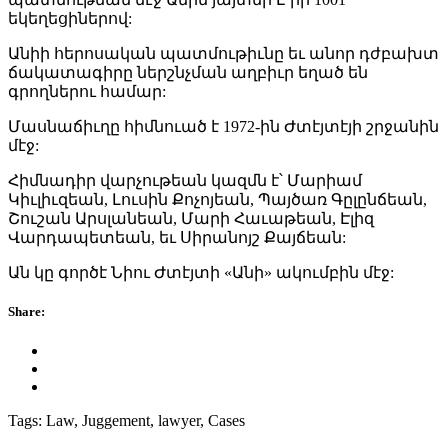
եկեղեցիներով:
Անիի հերոսական պատմութիւնը եւ անոր դժբախտ
ճակատագիրը ներշնչման աղբիւր եղած են
գրողներու համար:
Մասնաճիւղը հիմնուած է 1972-ին Ժտէյտէյի շրջանին
մէջ:
Հիմնադիր վարչութեան կազմն է՝ Մարիամ
Կիւլիւզեան, Լուսին Քոչոյեան, Պայծառ Գըլընճեան,
Շուշան Արսլանեան, Մարի Հաւաթեան, Էլիզ
Վարդապետեան, եւ Սիրանոյշ Քայճեան:
Ան կը գործէ Նիու Ժտէյտի «Անի» ակումբին մէջ:
Share:
Tags:
Law, Juggement, lawyer, Cases