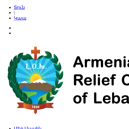
Տուն
|
Կապ
Մեր Մասին