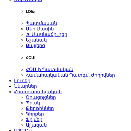
ԼՕԽ:
Պատմական
Մեր Մասին
26 Մասնաճիւղեր
Նշանակ
Քայլերգ
ՀՕՄ:
ՀՕՄ-ի Պատմական
Համահայկական Պատգմ. Ժողովներ
Լուրեր
Նկարներ
Հրատարակչական
Օրացոյցներ
Պրակ
Թերթիկներ
Գիրքեր
Ֆիլմեր
Այլազան
ԱՊԸԲԿ