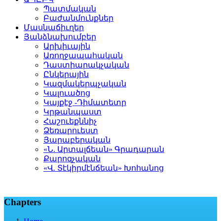
Պատմական
Բաժանմունքներ
Մասնաճիւղեր
Յանձնախումբեր
Արխիւային
Առողջապահական
Դաստիարակչական
Ընկերային
Կազմակերպչական
Կալուածոց
Կայքէջ -Դիմատետր
Կրթանպաստ
Հաշուեքննիչ
Ձեռարուեստ
Յարաբերական
«Ն. Արտալճեան» Գրադարան
Քարոզչական
«Վ. Տէկիրմէնճեան» Խոհանոց
Chapters