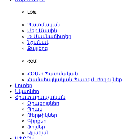
ԼՕԽ:
Պատմական
Մեր Մասին
26 Մասնաճիւղեր
Նշանակ
Քայլերգ
ՀՕՄ:
ՀՕՄ-ի Պատմական
Համահայկական Պատգմ. Ժողովներ
Լուրեր
Նկարներ
Հրատարակչական
Օրացոյցներ
Պրակ
Թերթիկներ
Գիրքեր
Ֆիլմեր
Այլազան
ԱՊԸԲԿ