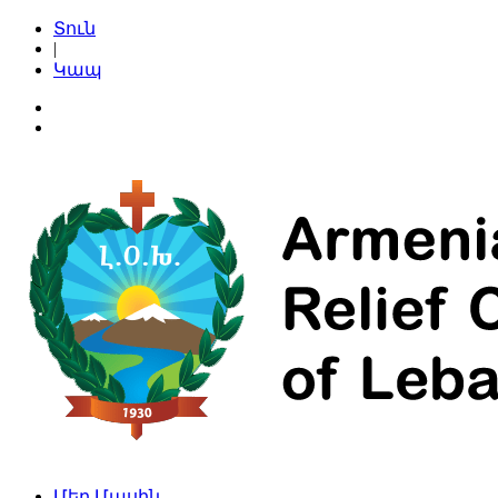
Տուն
|
Կապ
Մեր Մասին