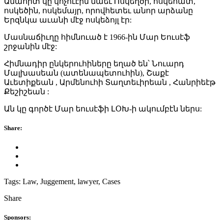
Անահիտ կը կոչուէին նաեւ Ոսկեղծի, ոսկեհատ,
ոսկեծին, ոսկեմայր, որովհետեւ անոր արձանը
Երզնկա աւանի մէջ ոսկեձոյլ էր:
Մասնաճիւղը հիմնուած է 1966-ին Մար Եուսէֆ
շրջանին մէջ:
Հիմնադիր ընկերուհիները եղած են՝ Նուարդ
Մալխասեան (ատենապետուհին), Շաքէ
Աւետիքեան , Արմենուհի Տաղտեւիրեան , Հանրիեէթ
Քեշիշեան :
Ան կը գործէ Մար եուսէֆի ԼՕԽ-ի ակումբէն ներս:
Share:
Tags:
Law, Juggement, lawyer, Cases
Share
Sponsors: