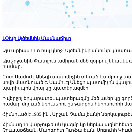
ԼՕԽի Այծեմնիկ Մասնաճիւղ
Այս արիասիրտ հայ կնոջ՝ Այծեմնիկի անունը կապո
Այս շրջանին Փատլուն ամիրան մեծ զօրքով եկաւ եւ
համար:
Ըստ Սամուէլ Անեցի պատմիչին տեւած է ամբողջ տար
սովի մատնուած է: Սամուէլ Անեցի պատմիչին վկայո
պարիսպին վրայ կը պատերազմէր:
Ի վերջոյ երկարատեւ պատերազմը մեծ աւեր կը գո
համար մղուած կռիւներու ընթացքին հերոսուհիի մահ
Հիմնուած է 1935-ին , Արշակ Չամալեանի ներկայութե
Հիմնադիր վարչութեան կազմը կը ներկայացնէ հե
Չուպաքճեան, Մարգրիտ Ուրֆալեան, Սրբուհի Կիւլ