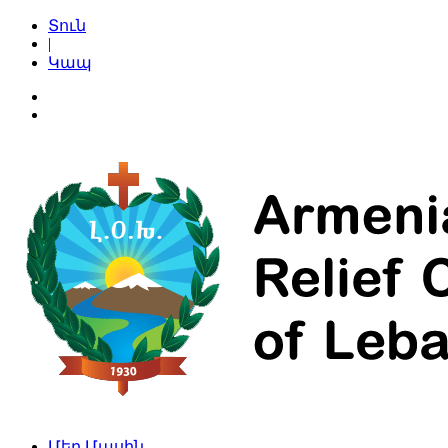
Տուն
|
Կապ
Մեր Մասին