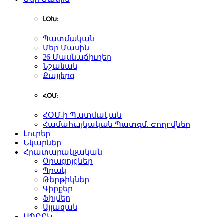
ԼՕԽ:
Պատմական
Մեր Մասին
26 Մասնաճիւղեր
Նշանակ
Քայլերգ
ՀՕՄ:
ՀՕՄ-ի Պատմական
Համահայկական Պատգմ. Ժողովներ
Լուրեր
Նկարներ
Հրատարակչական
Օրացոյցներ
Պրակ
Թերթիկներ
Գիրքեր
Ֆիլմեր
Այլազան
ԱՊԸԲԿ