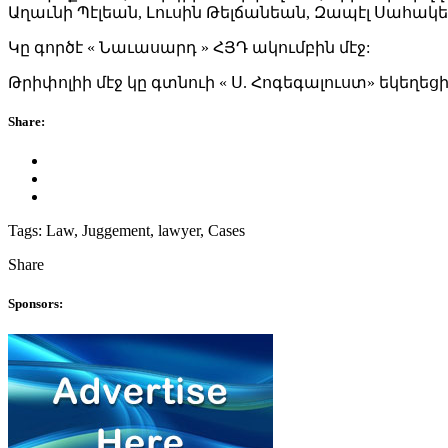
Աղաւնի Պէլեան, Լուսին Թելճանեան, Զապէլ Սահակ
Կը գործէ « Նաւասարդ » ՀՅԴ ակումբին մէջ:
Թրիփոլիի մէջ կը գտնուի « Ս. Հոգեգալուստ» եկեղե
Share:
Tags:
Law, Juggement, lawyer, Cases
Share
Sponsors: