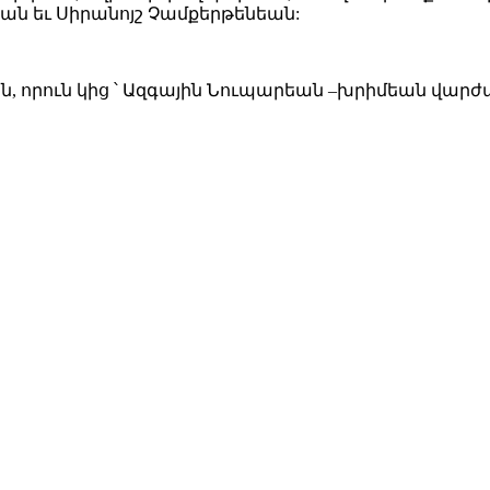
եան եւ Սիրանոյշ Չամքերթենեան:
ցին, որուն կից ՝ Ազգային Նուպարեան –խրիմեան վարժ