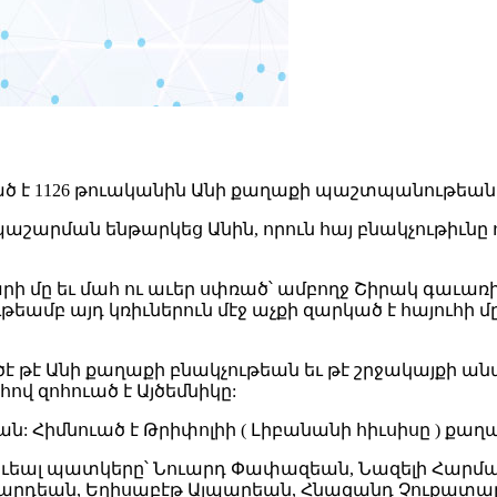
ւած է 1126 թուականին Անի քաղաքի պաշտպանութեան
 պաշարման ենթարկեց Անին, որուն հայ բնակչութիւնը
ի մը եւ մահ ու աւեր սփռած՝ ամբողջ Շիրակ գաւառի
ւթեամբ այդ կռիւներուն մէջ աչքի զարկած է հայուհի
րծէ թէ Անի քաղաքի բնակչութեան եւ թէ շրջակայքի
ով զոհուած է Այծեմնիկը:
ան: Հիմնուած է Թրիփոլիի ( Լիբանանի հիւսիսը ) քաղա
տեւեալ պատկերը՝ Նուարդ Փափազեան, Նազելի Հար
վարդեան, Եղիսաբէթ Ալպարեան, Հնազանդ Չուքատա