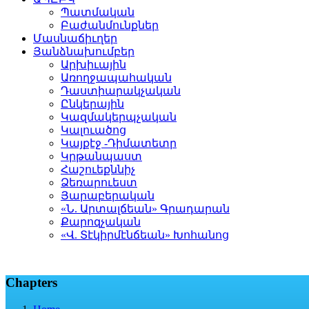
Պատմական
Բաժանմունքներ
Մասնաճիւղեր
Յանձնախումբեր
Արխիւային
Առողջապահական
Դաստիարակչական
Ընկերային
Կազմակերպչական
Կալուածոց
Կայքէջ -Դիմատետր
Կրթանպաստ
Հաշուեքննիչ
Ձեռարուեստ
Յարաբերական
«Ն. Արտալճեան» Գրադարան
Քարոզչական
«Վ. Տէկիրմէնճեան» Խոհանոց
Chapters