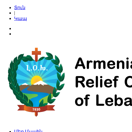
Տուն
|
Կապ
Մեր Մասին