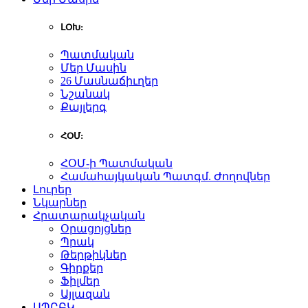
ԼՕԽ:
Պատմական
Մեր Մասին
26 Մասնաճիւղեր
Նշանակ
Քայլերգ
ՀՕՄ:
ՀՕՄ-ի Պատմական
Համահայկական Պատգմ. Ժողովներ
Լուրեր
Նկարներ
Հրատարակչական
Օրացոյցներ
Պրակ
Թերթիկներ
Գիրքեր
Ֆիլմեր
Այլազան
ԱՊԸԲԿ