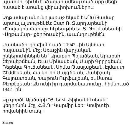
պատմութիւնն է: Հազարամեայ տաճարը մեզի
հասած է առանց վերափոխումներու:
Աղթամար անունը յառաջ եկած է Ա՜Խ Թամար
արտայայտութենէն: Ըստ Ռ. Զարդարեանի
«Ծովակին Հարսը» հէքեաթին եւ Յ. Թումանեանի
«Աղթամար» քերթուածին, աւանդութենէն:
Մասնաճիւղը Հիմնուած է 1942 –ին Այնճար
հայաւանին մէջ: Առաջին վարչական
ընկերուհիներն են ՝ Արաքսի Պօյաճեան, Արաքսի
Շէրպէթճեան, Եւա Մինասեան, Մարի Գըրըգեան,
Ռեբեկա Գուճանեան, Սիմա Թասլաքեան, Էլմաստ
Շէմմէսեան, Հայկուհի Մալգճեան, Մանիշակ
Գալուստեան, Խաթուն Ուրֆալեան, եւ Սառա
Քէրքէզեան :Ան ունի իր դարմանատունը , հիմնուած
1942 –ին :
Կը գործէ Այնճարի ”Յ. եւ Վ .Ֆիլհաննէսեան”
կեդրոնին մէջ, Հ.Յ.Դ ”Կարմիր Լեռ” Կոմիտէի
հովանիին տակ :
Share: