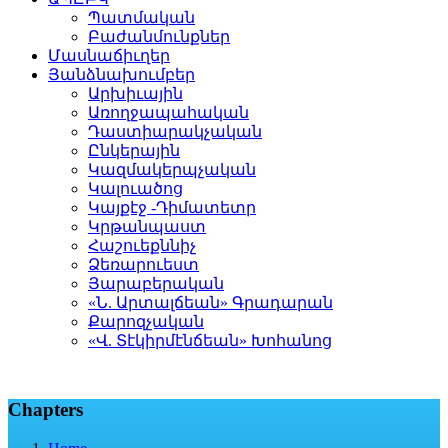
Պատմական
Բաժանմունքներ
Մասնաճիւղեր
Յանձնախումբեր
Արխիւային
Առողջապահական
Դաստիարակչական
Ընկերային
Կազմակերպչական
Կալուածոց
Կայքէջ -Դիմատետր
Կրթանպաստ
Հաշուեքննիչ
Ձեռարուեստ
Յարաբերական
«Ն. Արտալճեան» Գրադարան
Քարոզչական
«Վ. Տէկիրմէնճեան» Խոհանոց
Chapters