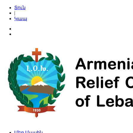
Տուն
|
Կապ
Մեր Մասին