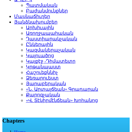
Պատմական
Բաժանմունքներ
Մասնաճիւղեր
Յանձնախումբեր
Արխիւային
Առողջապահական
Դաստիարակչական
Ընկերային
Կազմակերպչական
Կալուածոց
Կայքէջ -Դիմատետր
Կրթանպաստ
Հաշուեքննիչ
Ձեռարուեստ
Յարաբերական
«Ն. Արտալճեան» Գրադարան
Քարոզչական
«Վ. Տէկիրմէնճեան» Խոհանոց
Chapters