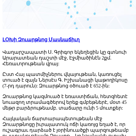
ԼՕԽի Զուարթնոց Մասնաճիւղ
Վաղարշապատի Ս. Գրիգոր եկեղեցին կը գտնուի
Արարատեան դաշտի մէջ, Էջմիածինէն 2քմ.
Հեռաւորութեան վրայ:
Ըստ Հայ պատմիչներու վկայութեան, կառուցել
տուած է զայն Ներսէս Գ. Իշխանացի կաթողիկոսը
(7-րդ դարուն): Զուարթնոց օծուած է 652-ին:
Զուարթնոց կազմուած է եռաստիճան, հետզհետէ
նուազող տրամագծերով երեք գմբեթներէ, մօտ 45
մեթր բարձրութեամբ. տաճարը ունի 5 մուտքեր:
Հայկական ճարտարապետութեան մէջ
Զուարթնոցը իւրայատուկ ոճի կառոյց եղած է, որ
ուշագրաւ դարձած է յօրինուածքի պարզութեամբ
ու յստակութեամբ,Զուարթ – կը նշանակէ: ուրախ,