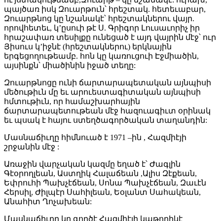
պայծառ իսկ Զուարթուն՝ հրեշտակ. հետեւաբար,
Զուարթնոց կը նշանակէ՝ հրեշտակներու վայր.
որովհետեւ, կ’ըսուի թէ Ս. Գրիգոր Լուսաւորիչ իր
հրաշափառ տեսիլքը ունեցած է այդ վայրին մէջ՝ ուր
Յիսուս կ’իջնէ (հրեշտակներու) երկնային
երգեցողութեամբ. հոն կը կառուցուի Էջմիածին,
այսինքն՝ միածինին իջած տեղը:
Զուարթնոցը ունի ճարտարապետական այնպիսի
մեծութիւն մը եւ արուեստագիտական այնպիսի
հմտութիւն, որ համաշխարհային
ճարտարապետութեան մէջ հազուագիւտ օրինակ
եւ պսակ է հայու ստեղծագործական տաղանդին:
Մասնաճիւղը հիմնուած է 1971 –ին , Հազմիէյի
շրջանին մէջ :
Առաջին վարչական կազմը եղած է՝ Ժագլին
Գէօրողլեան, Աստղիկ Հալաճեան ,Ալիս Զէքեան,
Եփրուհի Պախչէճեան, Սոնա Պախչէճեան, Զաւէն
Հերսիլ, Ժիլպէր Սահիլեան, Եօլանտ Սահակեան,
Անահիտ Ղոչախեան:
Մասնաճիւղը կը գործէ Հազմիէյի կաթողիկէ