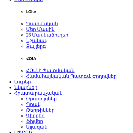
ԼՕԽ:
Պատմական
Մեր Մասին
26 Մասնաճիւղեր
Նշանակ
Քայլերգ
ՀՕՄ:
ՀՕՄ-ի Պատմական
Համահայկական Պատգմ. Ժողովներ
Լուրեր
Նկարներ
Հրատարակչական
Օրացոյցներ
Պրակ
Թերթիկներ
Գիրքեր
Ֆիլմեր
Այլազան
ԱՊԸԲԿ