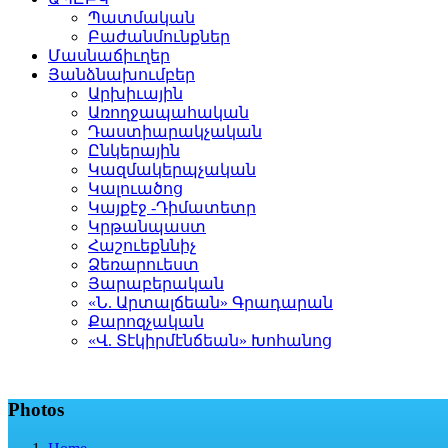
Պատմական
Բաժանմունքներ
Մասնաճիւղեր
Յանձնախումբեր
Արխիւային
Առողջապահական
Դաստիարակչական
Ընկերային
Կազմակերպչական
Կալուածոց
Կայքէջ -Դիմատետր
Կրթանպաստ
Հաշուեքննիչ
Ձեռարուեստ
Յարաբերական
«Ն. Արտալճեան» Գրադարան
Քարոզչական
«Վ. Տէկիրմէնճեան» Խոհանոց
Photos