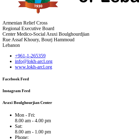
Armenian Relief Cross
Regional Executive Board
Center Medico-Social Araxi Boulghourdjian
Rue Assaf Khoury, Bourj Hammoud
Lebanon
+961-1-265359
info@lokh-arcl.org
www.lokh-arcl.org
Facebook Feed
Instagram Feed
Araxi Boulghourjian Center
Mon - Fri:
8.00 am - 4.00 pm
Sat:
8.00 am - 1.00 pm
Phone: