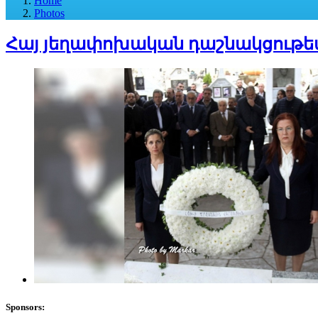
Home
Photos
Հայ յեղափոխական դաշնակցութեա
Sponsors: