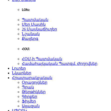
ԼՕԽ:
Պատմական
Մեր Մասին
26 Մասնաճիւղեր
Նշանակ
Քայլերգ
ՀՕՄ:
ՀՕՄ-ի Պատմական
Համահայկական Պատգմ. Ժողովներ
Լուրեր
Նկարներ
Հրատարակչական
Օրացոյցներ
Պրակ
Թերթիկներ
Գիրքեր
Ֆիլմեր
Այլազան
ԱՊԸԲԿ