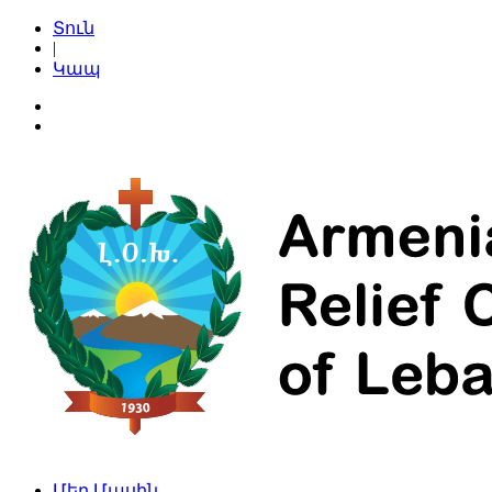
Տուն
|
Կապ
Մեր Մասին