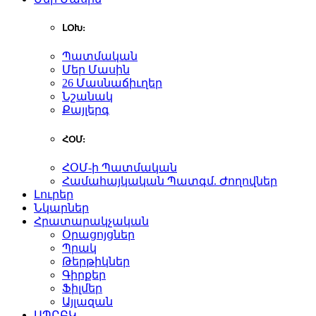
ԼՕԽ:
Պատմական
Մեր Մասին
26 Մասնաճիւղեր
Նշանակ
Քայլերգ
ՀՕՄ:
ՀՕՄ-ի Պատմական
Համահայկական Պատգմ. Ժողովներ
Լուրեր
Նկարներ
Հրատարակչական
Օրացոյցներ
Պրակ
Թերթիկներ
Գիրքեր
Ֆիլմեր
Այլազան
ԱՊԸԲԿ