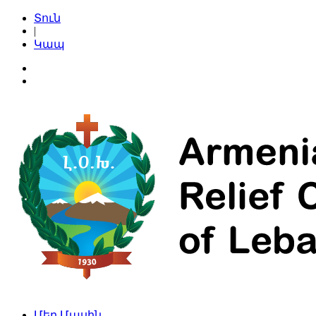
Տուն
|
Կապ
Մեր Մասին