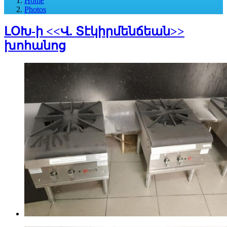
Home
Photos
ԼՕԽ-ի <<Վ. Տէկիրմենճեան>>
խոհանոց