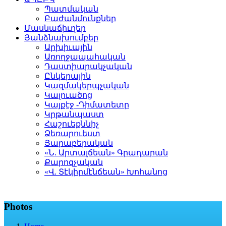
Պատմական
Բաժանմունքներ
Մասնաճիւղեր
Յանձնախումբեր
Արխիւային
Առողջապահական
Դաստիարակչական
Ընկերային
Կազմակերպչական
Կալուածոց
Կայքէջ -Դիմատետր
Կրթանպաստ
Հաշուեքննիչ
Ձեռարուեստ
Յարաբերական
«Ն. Արտալճեան» Գրադարան
Քարոզչական
«Վ. Տէկիրմէնճեան» Խոհանոց
Photos