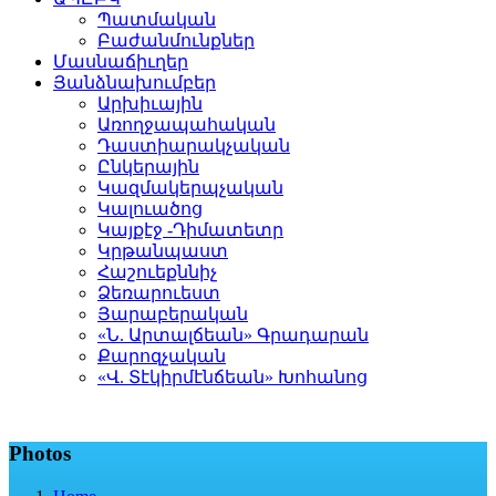
Պատմական
Բաժանմունքներ
Մասնաճիւղեր
Յանձնախումբեր
Արխիւային
Առողջապահական
Դաստիարակչական
Ընկերային
Կազմակերպչական
Կալուածոց
Կայքէջ -Դիմատետր
Կրթանպաստ
Հաշուեքննիչ
Ձեռարուեստ
Յարաբերական
«Ն. Արտալճեան» Գրադարան
Քարոզչական
«Վ. Տէկիրմէնճեան» Խոհանոց
Photos