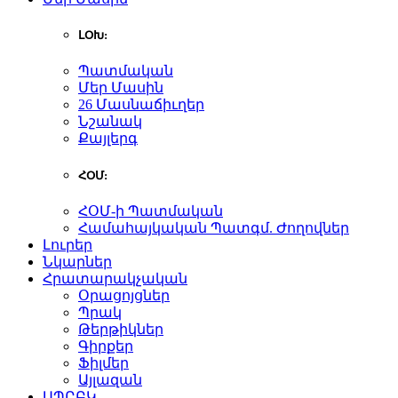
ԼՕԽ:
Պատմական
Մեր Մասին
26 Մասնաճիւղեր
Նշանակ
Քայլերգ
ՀՕՄ:
ՀՕՄ-ի Պատմական
Համահայկական Պատգմ. Ժողովներ
Լուրեր
Նկարներ
Հրատարակչական
Օրացոյցներ
Պրակ
Թերթիկներ
Գիրքեր
Ֆիլմեր
Այլազան
ԱՊԸԲԿ