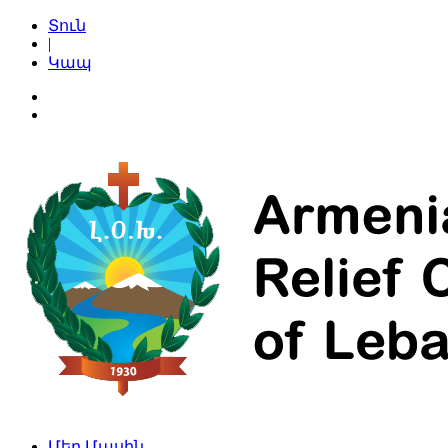
Տուն
|
Կապ
Մեր Մասին