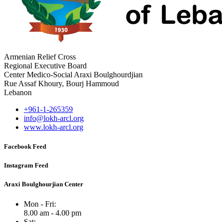
Armenian Relief Cross
Regional Executive Board
Center Medico-Social Araxi Boulghourdjian
Rue Assaf Khoury, Bourj Hammoud
Lebanon
+961-1-265359
info@lokh-arcl.org
www.lokh-arcl.org
Facebook Feed
Instagram Feed
Araxi Boulghourjian Center
Mon - Fri:
8.00 am - 4.00 pm
Sat: