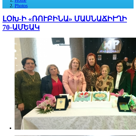
Home
Photos
ԼՕԽ-Ի «ՌՈՒԲԻՆԱ» ՄԱՍՆԱՃԻՒՂԻ
70-ԱՄԵԱԿ