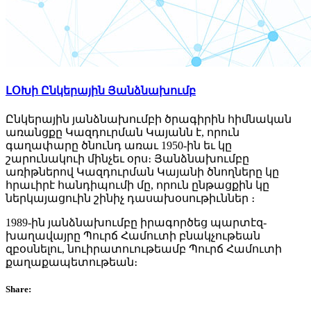
ԼՕԽի Ընկերային Յանձնախումբ
Ընկերային յանձնախումբի ծրագիրին հիմնական
առանցքը Կազդուրման Կայանն է, որուն
գաղափարը ծնունդ առաւ 1950-ին եւ կը
շարունակուի մինչեւ օրս։ Յանձնախումբը
առիթներով Կազդուրման Կայանի ծնողները կը
հրաւիրէ հանդիպումի մը, որուն ընթացքին կը
ներկայացուին շինիչ դասախօսութիւններ ։
1989-ին յանձնախումբը իրագործեց պարտէզ-
խաղավայրը Պուրճ Համուտի բնակչութեան
զբօսնելու, նուիրատուութեամբ Պուրճ Համուտի
քաղաքապետութեան։
Share: