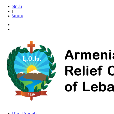
Տուն
|
Կապ
Մեր Մասին