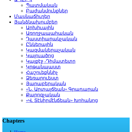
Պատմական
Բաժանմունքներ
Մասնաճիւղեր
Յանձնախումբեր
Արխիւային
Առողջապահական
Դաստիարակչական
Ընկերային
Կազմակերպչական
Կալուածոց
Կայքէջ -Դիմատետր
Կրթանպաստ
Հաշուեքննիչ
Ձեռարուեստ
Յարաբերական
«Ն. Արտալճեան» Գրադարան
Քարոզչական
«Վ. Տէկիրմէնճեան» Խոհանոց
Chapters