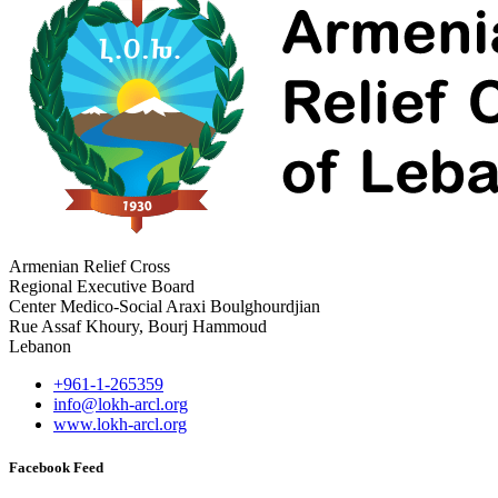
Armenian Relief Cross
Regional Executive Board
Center Medico-Social Araxi Boulghourdjian
Rue Assaf Khoury, Bourj Hammoud
Lebanon
+961-1-265359
info@lokh-arcl.org
www.lokh-arcl.org
Facebook Feed