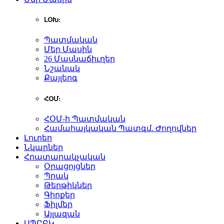
ԼՕԽ:
Պատմական
Մեր Մասին
26 Մասնաճիւղեր
Նշանակ
Քայլերգ
ՀՕՄ:
ՀՕՄ-ի Պատմական
Համահայկական Պատգմ. Ժողովներ
Լուրեր
Նկարներ
Հրատարակչական
Օրացոյցներ
Պրակ
Թերթիկներ
Գիրքեր
Ֆիլմեր
Այլազան
ԱՊԸԲԿ