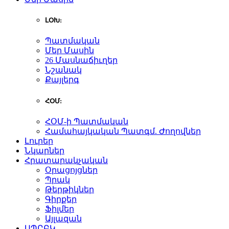
ԼՕԽ:
Պատմական
Մեր Մասին
26 Մասնաճիւղեր
Նշանակ
Քայլերգ
ՀՕՄ:
ՀՕՄ-ի Պատմական
Համահայկական Պատգմ. Ժողովներ
Լուրեր
Նկարներ
Հրատարակչական
Օրացոյցներ
Պրակ
Թերթիկներ
Գիրքեր
Ֆիլմեր
Այլազան
ԱՊԸԲԿ