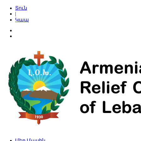
Տուն
|
Կապ
Մեր Մասին