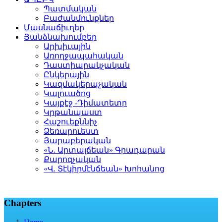
Պատմական
Բաժանմունքներ
Մասնաճիւղեր
Յանձնախումբեր
Արխիւային
Առողջապահական
Դաստիարակչական
Ընկերային
Կազմակերպչական
Կալուածոց
Կայքէջ -Դիմատետր
Կրթանպաստ
Հաշուեքննիչ
Ձեռարուեստ
Յարաբերական
«Ն. Արտալճեան» Գրադարան
Քարոզչական
«Վ. Տէկիրմէնճեան» Խոհանոց
Chapters